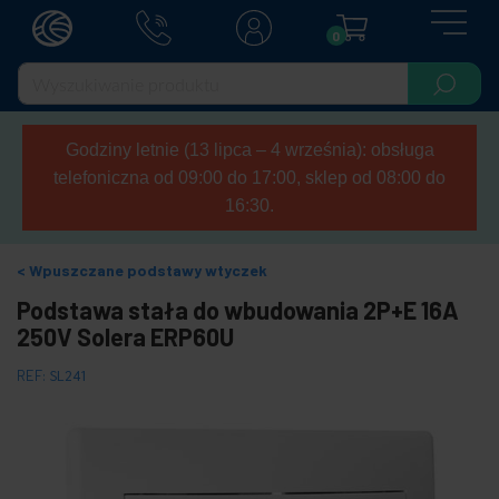
0
Godziny letnie (13 lipca – 4 września): obsługa
telefoniczna od 09:00 do 17:00, sklep od 08:00 do
16:30.
Wpuszczane podstawy wtyczek
Podstawa stała do wbudowania 2P+E 16A
250V Solera ERP60U
REF:
SL241