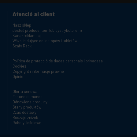
Atenció al client
Nasz sklep
Jesteś producentem lub dystrybutorem?
Kanał reklamacji
Wózki ładujące do laptopów i tabletów
Szafy Rack
Política de protecció de dades personals i privadesa
Cookies
Copyright i informacje prawne
Opinie
Oferta cenowa
Fer una comanda
Odnowione produkty
Stany produktów
Czas dostawy
Rodzaje zniżek
Rabaty ilościowe