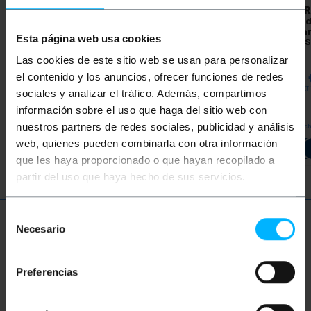
BEMATIK
Wpuszczana
LANBERG
Gniazdo
SOLER
podstawa wtyczki
Schuko z USB 2 x A
stała 
Schuko z ramą
żeńskie 86x86mm do
bez ra
Esta página web usa cookies
80x80mm seria Lille w
wbudowania białe firmy
250V S
kolorze białym
Lanberg AC-WS01-
Las cookies de este sitio web se usan para personalizar
USB2-E
PVP
PVD
PVP
PVD
PVP
4,77
€
3,79
€
12,65
€
12,16
€
3,94
el contenido y los anuncios, ofrecer funciones de redes
4,77
€
VAT inc.
12,65
€
VAT inc.
3,94
€
VAT 
sociales y analizar el tráfico. Además, compartimos
información sobre el uso que haga del sitio web con
REF:
REF:
IA184
nuestros partners de redes sociales, publicidad y análisis
Natychmiastowa dostawa
Natyc
ME028
DAJ MI ZNAĆ, KIEDY
Ilość
BĘDZIE ZAPAS
web, quienes pueden combinarla con otra información
que les haya proporcionado o que hayan recopilado a
partir del uso que haya hecho de sus servicios.
Selección
Więcej informacji
Necesario
de
consentimiento
Preferencias
Opis