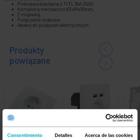
Podstawa bipolarna z T/TL 16A 250V.
Kompletny mechanizm 83x81x10mm.
Z migawką.
Połączenie śrubowe.
Idealny do połączeń elektrycznych.
Produkty
powiązane
Consentimiento
Detalles
Acerca de las cookies
NIEDOSTĘPNY