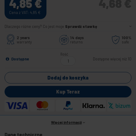
4,85
€
4,68
€
Cena z VAT: 4,85
€
Dlaczego różne ceny? Co jest moje
Sprawdź stawkę
2 years
14 days
100%
warranty
returns
safe
Ilość
Dostępne
Dostępne więcej niż 10
Dodaj do koszyka
Kup Teraz
Więcej informacji
Dane techniczne