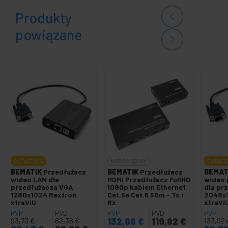
Produkty
powiązane
OUTLET
75%
NIEDOSTĘPNY
OUTLET
BEMATIK
Przedłużacz
BEMATIK
Przedłużacz
BEMAT
wideo LAN dla
HDMI Przedłużacz FullHD
wideo 
przedłużacza VGA
1080p kablem Ethernet
dla pr
1280x1024 Rextron
Cat.5e Cat.6 50m - Tx i
2048x1
xtraViU
Rx
xtraVi
PVP
PVD
PVP
PVD
PVP
132,89
€
119,82
€
93,73
€
82,38
€
133,92