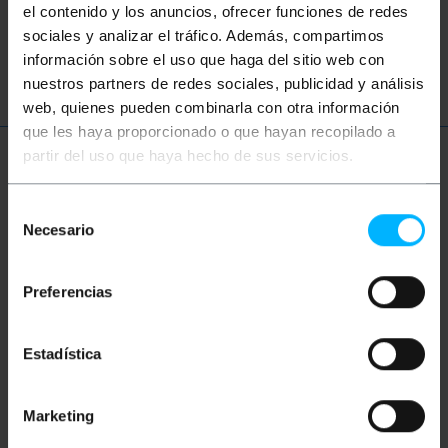
bezprzewodowy nadajnik hdmi
el contenido y los anuncios, ofrecer funciones de redes
sociales y analizar el tráfico. Además, compartimos
przedłużacz hdmi
przedłużacz hdmi rj45
información sobre el uso que haga del sitio web con
nuestros partners de redes sociales, publicidad y análisis
web, quienes pueden combinarla con otra información
que les haya proporcionado o que hayan recopilado a
partir del uso que haya hecho de sus servicios.
Więcej informacji
Selección
Necesario
de
Opis
consentimiento
Preferencias
Przedłużacz sygnału HDMI (cyfrowe audio i wideo)
za pośrednictwem kabla sieciowego Ethernet UTP
(kat. 5e lub kat. 6). Składa się z dwóch modułów,
Estadística
które łączą się za pomocą kabla skrętki Ethernet
(UTP). Nadajesz sygnał w odległości do 120 m.
Kompatybilny z FullHD 1080p.
Marketing
Dane techniczne
Przedłużacz sygnału HDMI (cyfrowe audio i