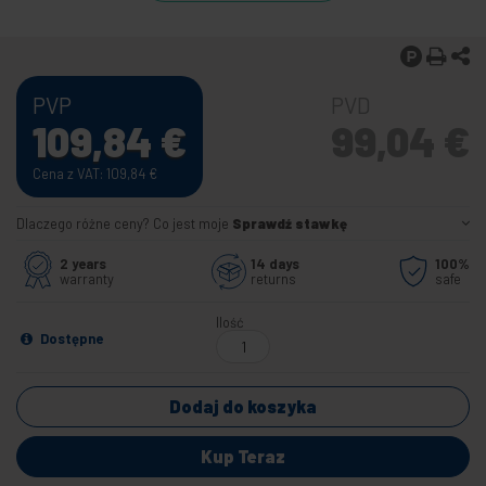
PVP
PVD
109,84
€
99,04
€
Cena z VAT: 109,84
€
Dlaczego różne ceny? Co jest moje
Sprawdź stawkę
2 years
14 days
100%
warranty
returns
safe
Ilość
Dostępne
Dodaj do koszyka
Kup Teraz