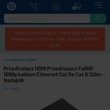
0
Godziny letnie (13 lipca – 4 września): obsługa
telefoniczna od 09:00 do 17:00, sklep od 08:00 do
16:30.
Przedłużacz HDMI
Przedłużacz HDMI Przedłużacz FullHD
1080p kablem Ethernet Cat.5e Cat.6 120m -
Nadajnik
REF:
HB025