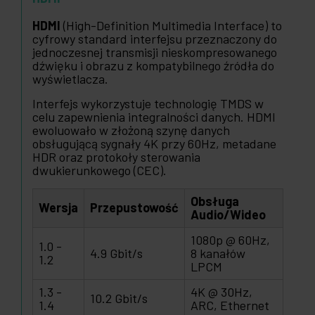
HDMI
(High-Definition Multimedia Interface) to
cyfrowy standard interfejsu przeznaczony do
jednoczesnej transmisji nieskompresowanego
dźwięku i obrazu z kompatybilnego źródła do
wyświetlacza.
Interfejs wykorzystuje technologię TMDS w
celu zapewnienia integralności danych. HDMI
ewoluowało w złożoną szynę danych
obsługującą sygnały 4K przy 60Hz, metadane
HDR oraz protokoły sterowania
dwukierunkowego (CEC).
Obsługa
Wersja
Przepustowość
Audio/Wideo
1080p @ 60Hz,
1.0 -
4.9 Gbit/s
8 kanałów
1.2
LPCM
1.3 -
4K @ 30Hz,
10.2 Gbit/s
1.4
ARC, Ethernet