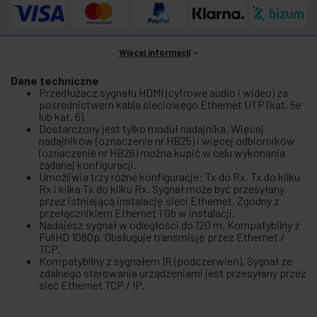
Więcej informacji
Dane techniczne
Przedłużacz sygnału HDMI (cyfrowe audio i wideo) za
pośrednictwem kabla sieciowego Ethernet UTP (kat. 5e
lub kat. 6).
Dostarczony jest tylko moduł nadajnika. Więcej
nadajników (oznaczenie nr HB25) i więcej odbiorników
(oznaczenie nr HB26) można kupić w celu wykonania
żądanej konfiguracji.
Umożliwia trzy różne konfiguracje: Tx do Rx, Tx do kilku
Rx i kilka Tx do kilku Rx. Sygnał może być przesyłany
przez istniejącą instalację sieci Ethernet. Zgodny z
przełącznikiem Ethernet 1 Gb w instalacji.
Nadajesz sygnał w odległości do 120 m. Kompatybilny z
FullHD 1080p. Obsługuje transmisję przez Ethernet /
TCP.
Kompatybilny z sygnałem IR (podczerwień). Sygnał ze
zdalnego sterowania urządzeniami jest przesyłany przez
sieć Ethernet TCP / IP.