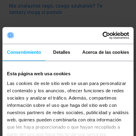
Nie znalazłeś tego, czego szukałeś? Te
tematy mogą ci pomóc
usb3.0
Kabel USB
USB
złącze
Adapter USB
Consentimiento
Detalles
Acerca de las cookies
Esta página web usa cookies
Więcej informacji
Las cookies de este sitio web se usan para personalizar
el contenido y los anuncios, ofrecer funciones de redes
sociales y analizar el tráfico. Además, compartimos
información sobre el uso que haga del sitio web con
Opis
nuestros partners de redes sociales, publicidad y análisis
web, quienes pueden combinarla con otra información
Adapter USB z męskim złączem USB 3.1 typu C na
que les haya proporcionado o que hayan recopilado a
jednym końcu i męskim złączem USB 3.1 typu C na
partir del uso que haya hecho de sus servicios.
drugim końcu. Wejście typu C umożliwia