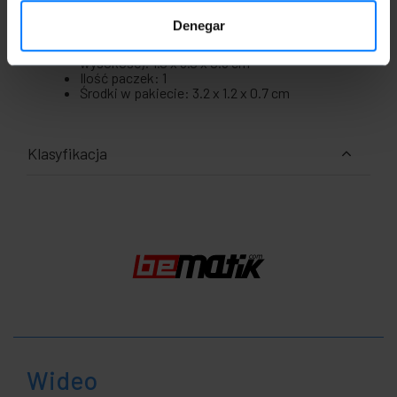
Denegar
Waga brutto: 4 g
Wymiary produktu (szerokość x głębokość x
wysokość): 1.0 x 3.0 x 0.5 cm
Ilość paczek: 1
Środki w pakiecie: 3.2 x 1.2 x 0.7 cm
Klasyfikacja
Wideo