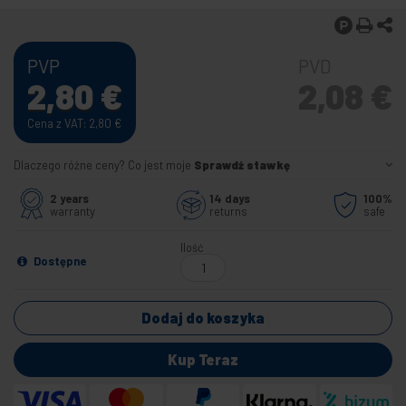
PVP
PVD
2,80
€
2,08
€
Cena z VAT: 2,80
€
Dlaczego różne ceny? Co jest moje
Sprawdź stawkę
2 years
14 days
100%
warranty
returns
safe
Ilość
Dostępne
Dodaj do koszyka
Kup Teraz