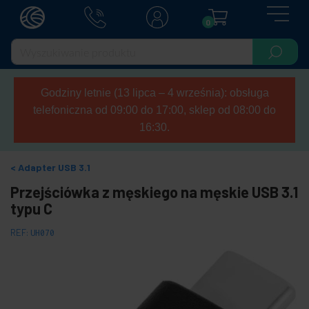
0
Godziny letnie (13 lipca – 4 września): obsługa
telefoniczna od 09:00 do 17:00, sklep od 08:00 do
16:30.
Adapter USB 3.1
Przejściówka z męskiego na męskie USB 3.1
typu C
REF:
UH070