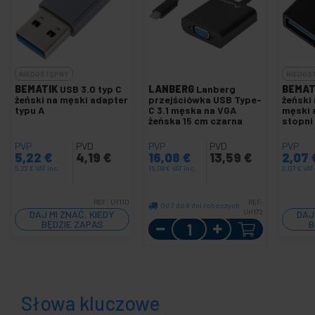
NIEDOSTĘPNY
NIEDOS
BEMATIK
USB 3.0 typ C
LANBERG
Lanberg
BEMAT
żeński na męski adapter
przejściówka USB Type-
żeński
typu A
C 3.1 męska na VGA
męski 
żeńska 15 cm czarna
stopni
PVP
PVD
PVP
PVD
PVP
5,22
€
4,19
€
16,08
€
13,59
€
2,07
5,22
€
VAT inc.
16,08
€
VAT inc.
2,07
€
VAT
REF:
UY110
REF:
Od 7 do 8 dni roboczych
UH172
DAJ MI ZNAĆ, KIEDY
DAJ
Ilość
BĘDZIE ZAPAS
B
Słowa kluczowe