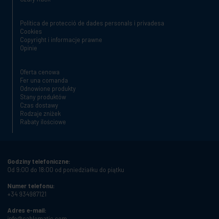
Política de protecció de dades personals i privadesa
Cookies
Copyright i informacje prawne
Opinie
Oferta cenowa
Fer una comanda
Odnowione produkty
Stany produktów
Czas dostawy
Rodzaje zniżek
Rabaty ilościowe
Godziny telefoniczne:
Od 9:00 do 18:00 od poniedziałku do piątku
Numer telefonu:
+34 934987121
Adres e-mail:
info@cablematic.com