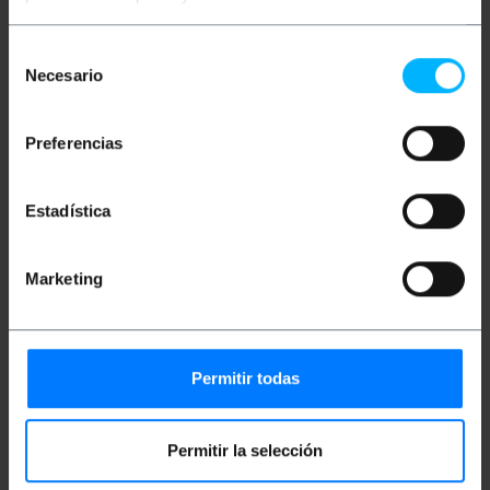
bezproblemowe podłączenie urządzeń do urządzeń
typu C. Konwertery USB C są odwracalne (pozycja
włożenia nie ma znaczenia).
Selección
Necesario
de
okular
consentimiento
Złącze obsługuje transmisję audio i wideo dla
Preferencias
telefonów komórkowych i komputerów.
Adapter USB typu C umożliwia przedłużenie
kabla typu C.
Konwerter umożliwia ładowanie danych,
Estadística
audio i wideo.
Adapter USB typu C męski na USB typu C
męski.
Obsługuje prędkość transmisji do 10 Gbit/s.
Marketing
Złącze 3.1 jest dwustronne, odwracalne
(niezależnie od pozycji wsunięcia).
Kompatybilny z urządzeniami USB typu C.
Czarny adapter.
Wymiary produktu (szerokość x głębokość x
Permitir todas
wysokość): 10 x 30 x 5 mm
Permitir la selección
Miary i wagi