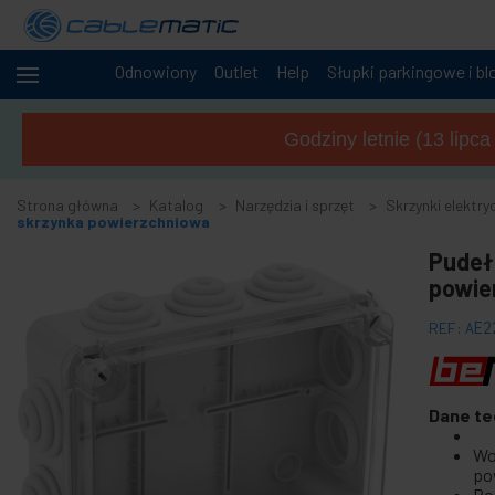
Odnowiony
Outlet
Help
Słupki parkingowe i bl
+
Kable
i sieci
Godziny letnie (13 lipc
+
Szafy i
serwery
Strona główna
Katalog
Narzędzia i sprzęt
Skrzynki elektry
Audio
skrzynka powierzchniowa
+
i
Pudeł
wideo
powie
+
Oświetlenie
i dźwięk
REF:
AE2
+
Fotografia
-
Narzędzia
Dane te
i sprzęt
Wo
+
Akcesoria do podłóg, drzwi i okien
po
Po