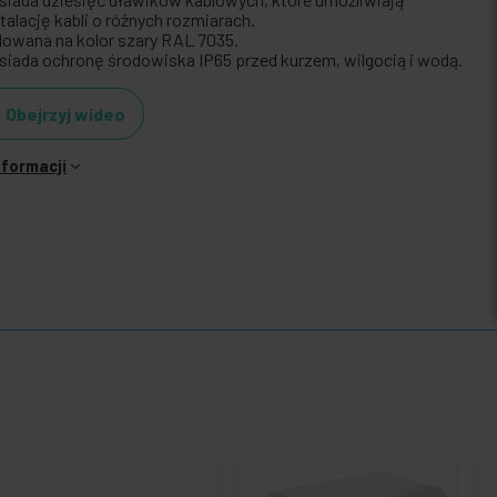
stalację kabli o różnych rozmiarach.
lowana na kolor szary RAL 7035.
siada ochronę środowiska IP65 przed kurzem, wilgocią i wodą.
Obejrzyj wideo
nformacji