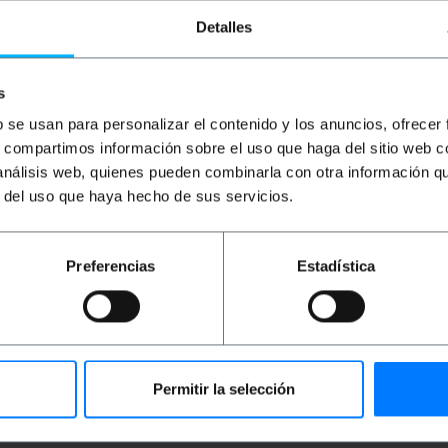
czerwona
Detalles
PVP
PVD
PVP
PVD
P
3,95
€
2,93
€
3,95
€
2,93
€
0
3,95
€
VAT inc.
3,95
€
VAT inc.
0,
s
b se usan para personalizar el contenido y los anuncios, ofrecer
REF:
REF:
Od 9 do 10 dni roboczych
Od 8 do 9 dni roboczych
s, compartimos información sobre el uso que haga del sitio web 
TX071
TX072
Ilość
Ilość
 análisis web, quienes pueden combinarla con otra información q
r del uso que haya hecho de sus servicios.
Preferencias
Estadística
Permitir la selección