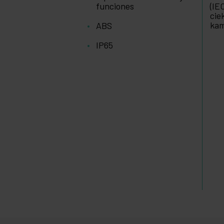
funciones
(IE
cie
kam
ABS
IP65