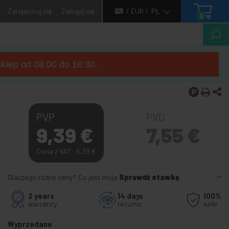
Zarejestruj się
Zaloguj się
/ EUR /
PL
0
sklep od 08:00 do 16:30.
PVP
PVD
9,39
€
7,55
€
Cena z VAT: 9,39
€
Dlaczego różne ceny? Co jest moje
Sprawdź stawkę
2 years
14 days
100%
warranty
returns
safe
Wyprzedane