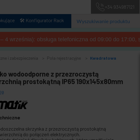
+34 934987121
okujące
🛠️ Konfigurator Rack
a – 4 września): obsługa telefoniczna od 09:00 do 17:00, 
czne i zabezpieczenia
Pola rejestracyjne
Kwadratowa
ko wodoodporne z przezroczystą
rzchnią prostokątną IP65 190x145x80mm
20
chniczne
doszczelna skrzynka z przezroczystą prostokątną
wierzchnią do połączeń elektrycznych.
siada dziesięć dławików kablowych, które umożliwiają