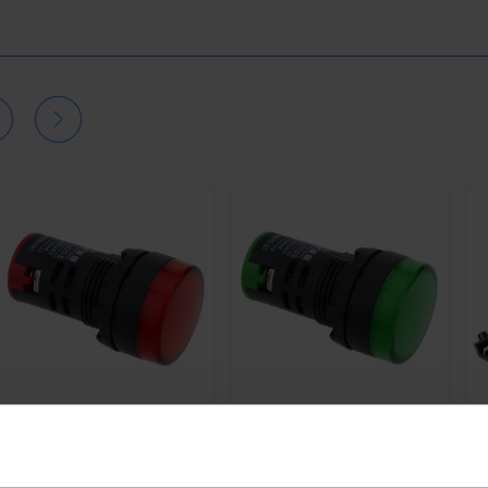
BEMATIK
Lampka kontrolna
BEMATIK
Lampka kontrolna
B
LED 22 mm do paneli
LED 22mm do zielonych
pr
kontrolnych 220 VAC
paneli kontrolnych 220 VAC
el