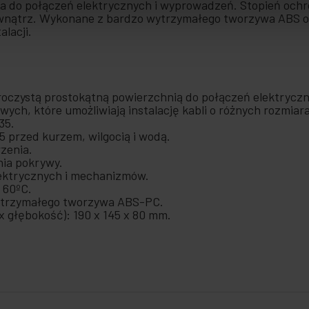
 do połączeń elektrycznych i wyprowadzeń. Stopień ochr
nątrz. Wykonane z bardzo wytrzymałego tworzywa ABS o r
alacji.
oczystą prostokątną powierzchnią do połączeń elektrycz
wych, które umożliwiają instalację kabli o różnych rozmiar
35.
 przed kurzem, wilgocią i wodą.
zenia.
nia pokrywy.
lektrycznych i mechanizmów.
 60ºC.
wytrzymałego tworzywa ABS-PC.
 głębokość): 190 x 145 x 80 mm.