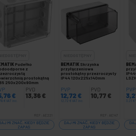
NIEDOSTĘPNY
NIEDOSTĘPNY
NI
EMATIK
Pudełko
BEMATIK
Skrzynka
BEM
odoodporne z
przyłączeniowa
przy
zezroczystą
prostokątny przezroczysty
IP44
wierzchnią prostokątną
IP44 120x225x140mm
LSZ
P65 250x200x90mm
VP
PVD
PVP
PVD
PVP
5,76
€
13,36
€
12,72
€
10,77
€
3,2
,76
€
VAT inc.
12,72
€
VAT inc.
3,21
€
REF:
AE221
REF:
AE147
DAJ MI ZNAĆ, KIEDY BĘDZIE
DAJ MI ZNAĆ, KIEDY BĘDZIE
DAJ
ZAPAS
ZAPAS