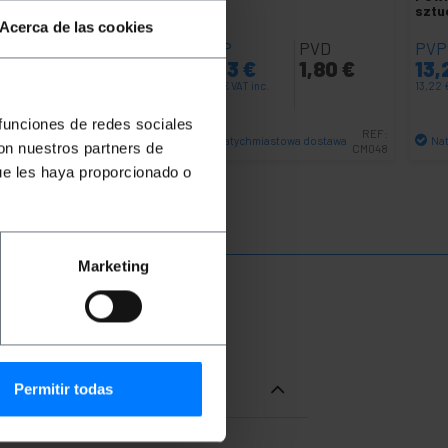
sztu
Acerca de las cookies
VP
PVD
PVP
PVD
PVP
,70
€
0,56
€
2,13
€
1,80
€
13
70
€
VAT inc.
2,13
€
VAT inc.
13,22
 funciones de redes sociales
REF:
REF:
Natychmiastowa dostawa
Natychmiastowa dostawa
Na
con nuestros partners de
VH061
CM048
Ilość
Ilość
ue les haya proporcionado o
Marketing
Permitir todas