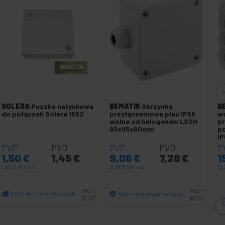
SOLERA
Puszka natynkowa
BEMATIK
Skrzynka
B
do połączeń Solera 1662
przyłączeniowa plac IP66
w
wolne od halogenów LSZH
pr
95x95x60mm
po
I
PVP
PVD
PVP
PVD
P
1,50
€
1,45
€
9,06
€
7,28
€
1
1,50
€
VAT inc.
9,06
€
VAT inc.
15
REF:
REF:
Od 10 do 11 dni roboczych
Natychmiastowa dostawa
SL317
AE157
Ilość
Ilość