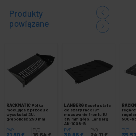
Produkty
powiązane
RACKMATIC
Półka
LANBERG
Kaseta stała
RACKM
mocująca z przodu o
do szafy rack 19"
regałó
wysokości 2U,
mocowanie frontu 1U
regula
głębokość 250 mm
315 mm głęb. Lanberg
500-6
AK-1008-B
PVP
PVD
PVP
PVD
PVP
21,30
€
16,64
€
30,86
€
24,11
€
35,5