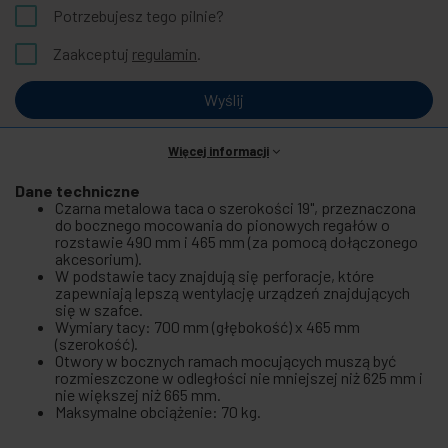
Potrzebujesz tego pilnie?
Zaakceptuj
regulamin
.
Wyślij
Więcej informacji
Dane techniczne
Czarna metalowa taca o szerokości 19", przeznaczona
do bocznego mocowania do pionowych regałów o
rozstawie 490 mm i 465 mm (za pomocą dołączonego
akcesorium).
W podstawie tacy znajdują się perforacje, które
zapewniają lepszą wentylację urządzeń znajdujących
się w szafce.
Wymiary tacy: 700 mm (głębokość) x 465 mm
(szerokość).
Otwory w bocznych ramach mocujących muszą być
rozmieszczone w odległości nie mniejszej niż 625 mm i
nie większej niż 665 mm.
Maksymalne obciążenie: 70 kg.