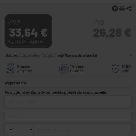
PVP
PVD
33,64
€
26,28
€
Cena z VAT: 33,64
€
Dlaczego różne ceny? Co jest moje
Sprawdź stawkę
2 years
14 days
100%
warranty
returns
safe
Wyprzedane
Powiadomimy Cię, gdy ponownie pojawi się w magazynie.
Adres e-mail
Ilość
Numer telefonu