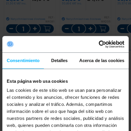
21,30
€
VAT inc.
30,86
€
VAT inc.
35,57
€
VA
REF:
REF:
Natychmiastowa dostawa
Natychmiastowa dostawa
Natyc
WK081
WK206
Ilość
Ilość
Consentimiento
Detalles
Acerca de las cookies
Więcej informacji
Esta página web usa cookies
Opis
Las cookies de este sitio web se usan para personalizar
el contenido y los anuncios, ofrecer funciones de redes
Teleskopowa tacka przeznaczona do montażu z
sociales y analizar el tráfico. Además, compartimos
przodu i z tyłu szafy 19". Tacka posiada perforacje,
información sobre el uso que haga del sitio web con
które poprawiają wentylację akcesoriów w szafie.
nuestros partners de redes sociales, publicidad y análisis
Okular
web, quienes pueden combinarla con otra información
Czarna metalowa taca o szerokości 19",