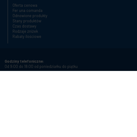
Oferta cenowa
Fer una comanda
Odnowione produkty
Stany produktów
Czas dostawy
Rodzaje zniżek
Rabaty ilościowe
Godziny telefoniczne:
Od 9:00 do 18:00 od poniedziałku do piątku
Numer telefonu:
+34 934987121
Adres e-mail:
info@cablematic.com
Przechowuj godziny:
Od 8:00 do 17:00 od poniedziałku do piątku
Cablematic Dos Mil SLU, Santander 61, 08020 Barcelona, Spain