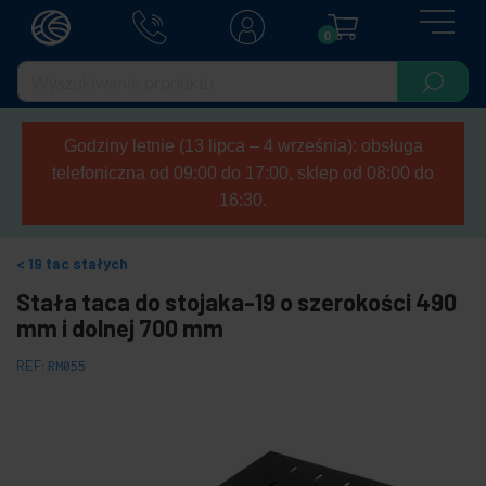
0
Godziny letnie (13 lipca – 4 września): obsługa
telefoniczna od 09:00 do 17:00, sklep od 08:00 do
16:30.
19 tac stałych
Stała taca do stojaka-19 o szerokości 490
mm i dolnej 700 mm
REF:
RM055