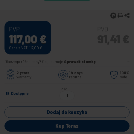
PVP
PVD
117,00
€
91,41
€
Cena z VAT: 117,00
€
Dlaczego różne ceny? Co jest moje
Sprawdź stawkę
2 years
14 days
100%
warranty
returns
safe
Ilość
Dostępne
Dodaj do koszyka
Kup Teraz