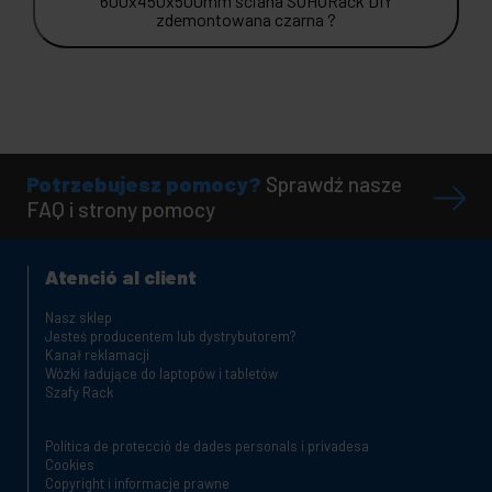
600x450x500mm ściana SOHORack DIY
zdemontowana czarna ?
Potrzebujesz pomocy?
Sprawdź nasze
FAQ i strony pomocy
Atenció al client
Nasz sklep
Jesteś producentem lub dystrybutorem?
Kanał reklamacji
Wózki ładujące do laptopów i tabletów
Szafy Rack
Política de protecció de dades personals i privadesa
Cookies
Copyright i informacje prawne