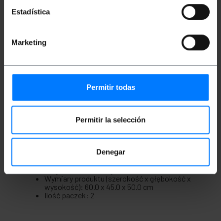
opcjonalnie zamontować zamek na panelach
Estadística
bocznych, aby zapobiec nieautoryzowanemu
dostępowi.
Dostarczane są klientowi w stanie
rozmontowanym, co ułatwia transport i
Marketing
przechowywanie. Montaż zajmuje 5 minut,
tworząc solidną, wytrzymałą szafkę ścienną
gotową do montażu.
Wykonane ze stali SPCC pomalowanej na
czarno.
Permitir todas
Spełniają one najbardziej rygorystyczne
przepisy i normy ANSI/EIARS-310-D, IEC297-
2, DIN41491 (część 1, część 7) i DIN41494.
Permitir la selección
Miary i wagi
Denegar
Waga brutto: 20.4 kg
Wymiary produktu (szerokość x głębokość x
wysokość): 60.0 x 45.0 x 50.0 cm
Ilość paczek: 2