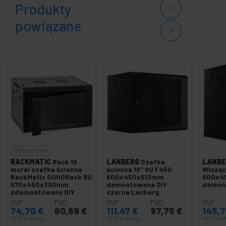
Produkty
powiązane
NIEDOSTĘPNY
RACKMATIC
Rack 19
LANBERG
Szafka
LANBE
mural szafka ścienna
ścienna 19" 9U F450
Wisząc
RackMatic SOHORack 6U
600x450x512mm
600x4
570x450x390mm
demontowana DIY
démont
zdemontowany DIY
czarna Lanberg
PVP
PVD
PVP
PVD
PVP
74,70
€
60,69
€
111,47
€
97,75
€
145,
74,70
€
VAT inc.
111,47
€
VAT inc.
145,76
€
VA