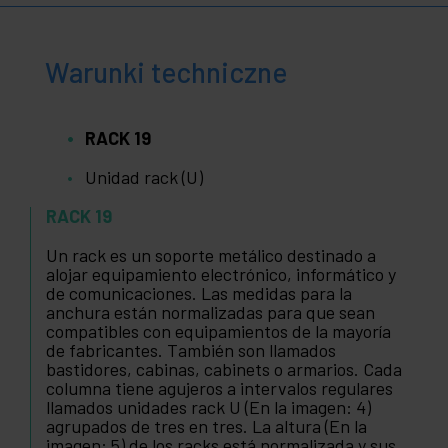
Warunki techniczne
RACK 19
Unidad rack (U)
RACK 19
Un rack es un soporte metálico destinado a
alojar equipamiento electrónico, informático y
de comunicaciones. Las medidas para la
anchura están normalizadas para que sean
compatibles con equipamientos de la mayoría
de fabricantes. También son llamados
bastidores, cabinas, cabinets o armarios. Cada
columna tiene agujeros a intervalos regulares
llamados unidades rack U (En la imagen: 4)
agrupados de tres en tres. La altura (En la
imagen: 5) de los racks está normalizada y sus