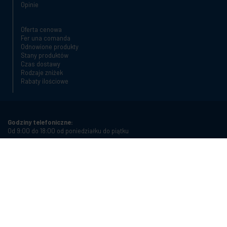
Opinie
Oferta cenowa
Fer una comanda
Odnowione produkty
Stany produktów
Czas dostawy
Rodzaje zniżek
Rabaty ilościowe
Godziny telefoniczne:
Od 9:00 do 18:00 od poniedziałku do piątku
Numer telefonu:
+34 934987121
Adres e-mail:
info@cablematic.com
Przechowuj godziny:
Od 8:00 do 17:00 od poniedziałku do piątku