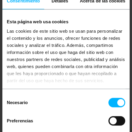
Consentimiento
Detalles
Acerca de las cookies
ścienna 9U ma wymiary zewnętrzne 600 (szer.) x
450 (gł.) x 500 (wys.). Optymalizuje infrastrukturę IT
poprzez centralizację urządzeń takich jak
przełączniki, routery, listwy zasilające i inne
Esta página web usa cookies
systemy komunikacyjne w bezpiecznym rdzeniu
operacyjnym. Jej konstrukcja została
Las cookies de este sitio web se usan para personalizar
zoptymalizowana pod kątem organizacji systemów
el contenido y los anuncios, ofrecer funciones de redes
rack i akcesoriów, maksymalizując przestrzeń i
zarządzanie okablowaniem, zapewniając
sociales y analizar el tráfico. Además, compartimos
profesjonalną, uporządkowaną i łatwą w
información sobre el uso que haga del sitio web con
zarządzaniu architekturę sieciową w każdej
nuestros partners de redes sociales, publicidad y análisis
instalacji telekomunikacyjnej.
web, quienes pueden combinarla con otra información
Okular
que les haya proporcionado o que hayan recopilado a
Szafa rack 19" z demontażu, wysokiej jakości
partir del uso que haya hecho de sus servicios.
z serii SOHORack DIY.
Kompletna konstrukcja z przednimi i tylnymi
prowadnicami bagażnika 19", regulowana na
Selección
głębokość, aby spełnić wszelkie potrzeby.
Necesario
de
Odległość między ramą przednią a tylną
ścianą szafki: 370 mm.
consentimiento
Panele boczne z systemem
beznarzędziowego demontażu,
Preferencias
zapewniającym łatwy dostęp do okablowania
i przechowywanych akcesoriów, można