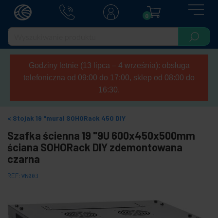
0
Godziny letnie (13 lipca – 4 września): obsługa
telefoniczna od 09:00 do 17:00, sklep od 08:00 do
16:30.
Stojak 19 "mural SOHORack 450 DIY
Szafka ścienna 19 "9U 600x450x500mm
ściana SOHORack DIY zdemontowana
czarna
REF:
WN003