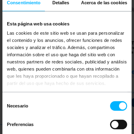
Consentimiento
Detalles
Acerca de las cookies
Esta página web usa cookies
Las cookies de este sitio web se usan para personalizar
el contenido y los anuncios, ofrecer funciones de redes
BEMATIK
Szary kabel
BEMATIK
Szary kabel
BEMAT
sieciowy Ethernet SFTP
sieciowy Ethernet FTP
siecio
sociales y analizar el tráfico. Además, compartimos
kat. 6a o długości 3 m
kat. 6a o długości 0,5 m
kat. 6a
información sobre el uso que haga del sitio web con
nuestros partners de redes sociales, publicidad y análisis
PVP
PVD
PVP
PVD
PVP
web, quienes pueden combinarla con otra información
5,32
€
4,16
€
1,82
€
1,42
€
9,31
que les haya proporcionado o que hayan recopilado a
5,32
€
VAT inc.
1,82
€
VAT inc.
9,31
€
VAT 
partir del uso que haya hecho de sus servicios.
REF:
REF:
Natychmiastowa dostawa
Natychmiastowa dostawa
Natyc
RU065
RU062
Selección
Ilość
Ilość
Necesario
de
consentimiento
Preferencias