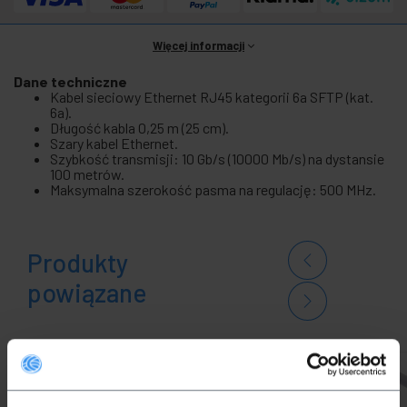
Więcej informacji
Dane techniczne
Kabel sieciowy Ethernet RJ45 kategorii 6a SFTP (kat.
6a).
Długość kabla 0,25 m (25 cm).
Szary kabel Ethernet.
Szybkość transmisji: 10 Gb/s (10000 Mb/s) na dystansie
100 metrów.
Maksymalna szerokość pasma na regulację: 500 MHz.
Produkty
powiązane