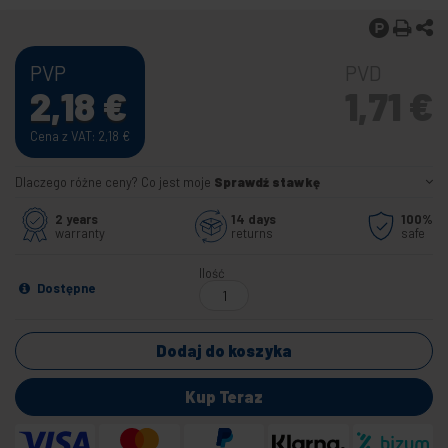
PVP
PVD
2,18
€
1,71
€
Cena z VAT: 2,18
€
Dlaczego różne ceny? Co jest moje
Sprawdź stawkę
2 years
14 days
100%
warranty
returns
safe
Ilość
Dostępne
Dodaj do koszyka
Kup Teraz