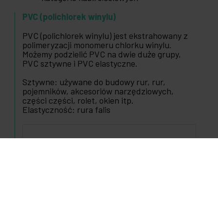
PVC (polichlorek winylu)
PVC (polichlorek winylu) jest ekstrahowany z
polimeryzacji monomeru chlorku winylu.
Możemy podzielić PVC na dwie duże grupy,
PVC sztywne i PVC elastyczne.
Sztywne: używane do budowy rur, rur,
pojemników, akcesoriów narzędziowych,
części części, rolet, okien itp.
Elastyczność: rura falis