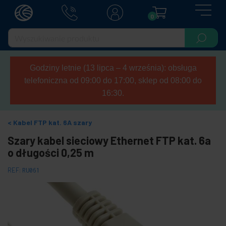
0
Godziny letnie (13 lipca – 4 września): obsługa
telefoniczna od 09:00 do 17:00, sklep od 08:00 do
16:30.
Kabel FTP kat. 6A szary
Szary kabel sieciowy Ethernet FTP kat. 6a
o długości 0,25 m
REF:
RU061