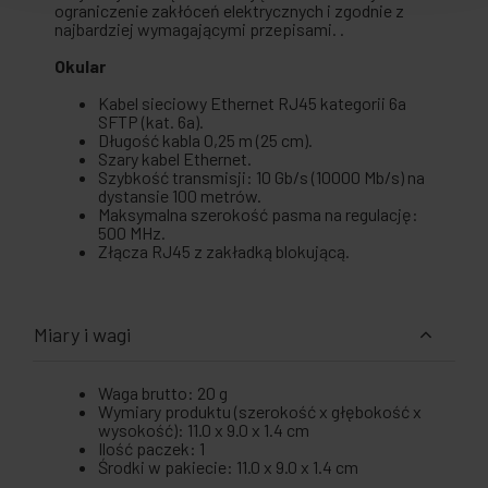
ograniczenie zakłóceń elektrycznych i zgodnie z
najbardziej wymagającymi przepisami. .
Okular
Kabel sieciowy Ethernet RJ45 kategorii 6a
SFTP (kat. 6a).
Długość kabla 0,25 m (25 cm).
Szary kabel Ethernet.
Szybkość transmisji: 10 Gb/s (10000 Mb/s) na
dystansie 100 metrów.
Maksymalna szerokość pasma na regulację:
500 MHz.
Złącza RJ45 z zakładką blokującą.
Miary i wagi
Waga brutto: 20 g
Wymiary produktu (szerokość x głębokość x
wysokość): 11.0 x 9.0 x 1.4 cm
Ilość paczek: 1
Środki w pakiecie: 11.0 x 9.0 x 1.4 cm