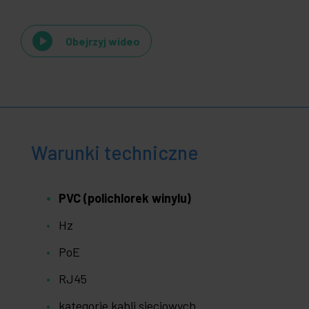
Obejrzyj wideo
Warunki techniczne
PVC (polichlorek winylu)
Hz
PoE
RJ45
kategorie kabli sieciowych