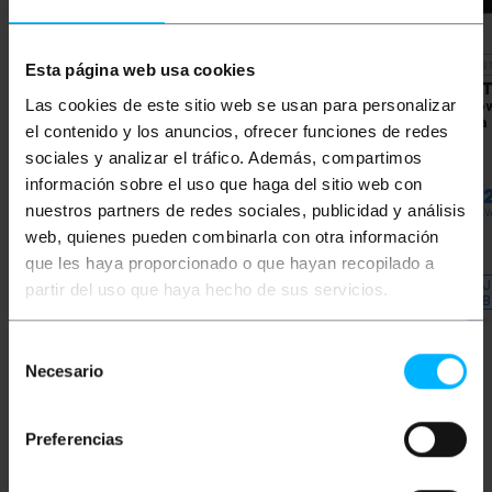
NIEDOSTĘPNY
NIEDOS
Esta página web usa cookies
LANBERG
BEMATIK
Szpula kabla
BEMAT
Las cookies de este sitio web se usan para personalizar
Przetestowany przez
sieciowego ethernet
siecio
firmę Fluke PCF6A-
Cat.6a S/FTP 100 m
Cat.6a
el contenido y los anuncios, ofrecer funciones de redes
10CU-1000-S 10 m szary
szary
szary
kabel sieciowy Ethernet
sociales y analizar el tráfico. Además, compartimos
FTP kat. 6a
PVP
PVD
PVP
PVD
PVP
información sobre el uso que haga del sitio web con
10,46
€
8,44
€
77,35
€
65,45
€
204,
nuestros partners de redes sociales, publicidad y análisis
10,46
€
VAT inc.
77,35
€
VAT inc.
204,22
€
V
web, quienes pueden combinarla con otra información
que les haya proporcionado o que hayan recopilado a
REF:
REF:
RU071
Od 8 do 9 dni roboczych
RU175
DAJ MI ZNAĆ, KIEDY
DAJ
partir del uso que haya hecho de sus servicios.
Ilość
BĘDZIE ZAPAS
B
Selección
Necesario
de
consentimiento
Słowa kluczowe
Preferencias
Nie znalazłeś tego, czego szukałeś? Te
tematy mogą ci pomóc