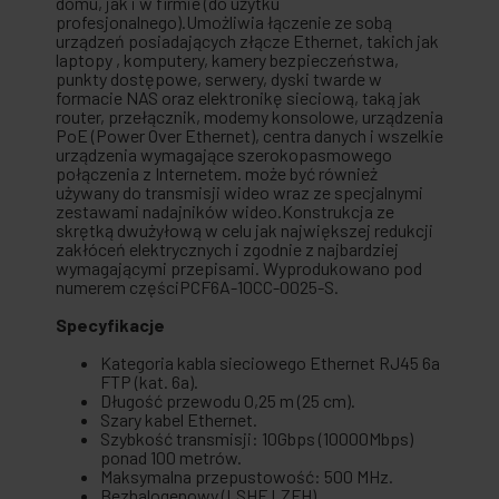
domu, jak i w firmie (do użytku
profesjonalnego).Umożliwia łączenie ze sobą
urządzeń posiadających złącze Ethernet, takich jak
laptopy , komputery, kamery bezpieczeństwa,
punkty dostępowe, serwery, dyski twarde w
formacie NAS oraz elektronikę sieciową, taką jak
router, przełącznik, modemy konsolowe, urządzenia
PoE (Power Over Ethernet), centra danych i wszelkie
urządzenia wymagające szerokopasmowego
połączenia z Internetem. może być również
używany do transmisji wideo wraz ze specjalnymi
zestawami nadajników wideo.Konstrukcja ze
skrętką dwużyłową w celu jak największej redukcji
zakłóceń elektrycznych i zgodnie z najbardziej
wymagającymi przepisami. Wyprodukowano pod
numerem częściPCF6A-10CC-0025-S.
Specyfikacje
Kategoria kabla sieciowego Ethernet RJ45 6a
FTP (kat. 6a).
Długość przewodu 0,25 m (25 cm).
Szary kabel Ethernet.
Szybkość transmisji: 10Gbps (10000Mbps)
ponad 100 metrów.
Maksymalna przepustowość: 500 MHz.
Bezhalogenowy (LSHF LZFH).