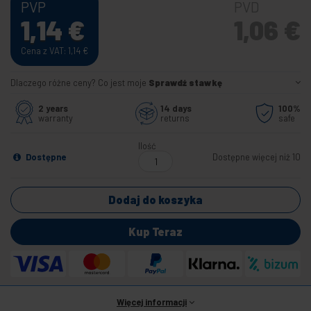
PVP
PVD
1,14
€
1,06
€
Cena z VAT: 1,14
€
Dlaczego różne ceny? Co jest moje
Sprawdź stawkę
2 years
14 days
100%
warranty
returns
safe
Ilość
Dostępne
Dostępne więcej niż 10
Dodaj do koszyka
Kup Teraz
Więcej informacji