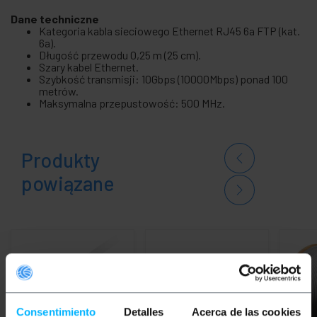
Dane techniczne
Kategoria kabla sieciowego Ethernet RJ45 6a FTP (kat.
6a).
Długość przewodu 0,25 m (25 cm).
Szary kabel Ethernet.
Szybkość transmisji: 10Gbps (10000Mbps) ponad 100
metrów.
Maksymalna przepustowość: 500 MHz.
Produkty
powiązane
Consentimiento
Detalles
Acerca de las cookies