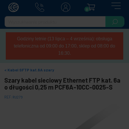
0
Godziny letnie (13 lipca – 4 września): obsługa
telefoniczna od 09:00 do 17:00, sklep od 08:00 do
16:30.
Kabel SFTP kat.6A szary
Szary kabel sieciowy Ethernet FTP kat. 6a
o długości 0,25 m PCF6A-10CC-0025-S
REF:
RU279