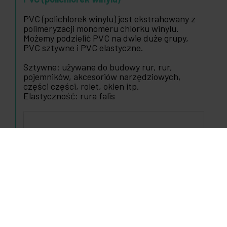
PVC (polichlorek winylu) jest ekstrahowany z
polimeryzacji monomeru chlorku winylu.
Możemy podzielić PVC na dwie duże grupy,
PVC sztywne i PVC elastyczne.
Sztywne: używane do budowy rur, rur,
pojemników, akcesoriów narzędziowych,
części części, rolet, okien itp.
Elastyczność: rura falis