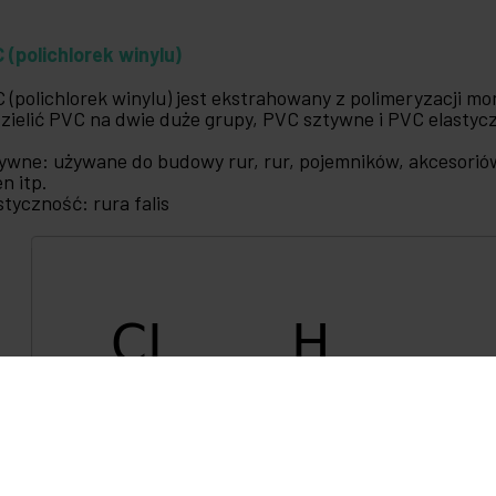
 (polichlorek winylu)
 (polichlorek winylu) jest ekstrahowany z polimeryzacji 
zielić PVC na dwie duże grupy, PVC sztywne i PVC elastyc
ywne: używane do budowy rur, rur, pojemników, akcesoriów
en itp.
styczność: rura falis