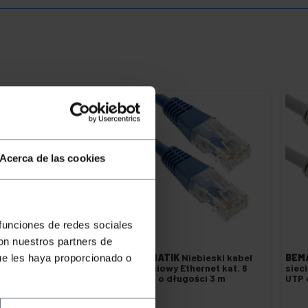
Acerca de las cookies
 funciones de redes sociales
con nuestros partners de
EMATIK
Czarny kabel
BEMATIK
Niebieski kabel
BEM
ue les haya proporcionado o
eciowy Ethernet kat. 6
sieciowy Ethernet kat. 6
siec
P o długości 5 m
UTP o długości 3 m
UTP 