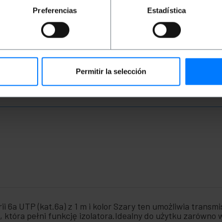
PVP
PVD
PVP
PVD
P
Preferencias
Estadística
2,06
€
1,63
€
8,11
€
6,52
€
2
2,06
€
VAT inc.
8,11
€
VAT inc.
2,
REF:
REF:
Natychmiastowa dostawa
Natychmiastowa dostawa
RJ062
RJ067
Ilość
Ilość
Permitir la selección
i 6a UTP (kat.6a) z 1 m i kolor Szary ten umożliwia transmi
która pełni funkcję izolatora.Idealny do użytku zarówno w