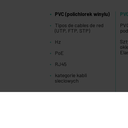
PVC (polichlorek winylu)
PVC
Tipos de cables de red
PVC
(UTP, FTP, STP)
pod
Szt
Hz
oki
Ela
PoE
RJ45
kategorie kabli
sieciowych