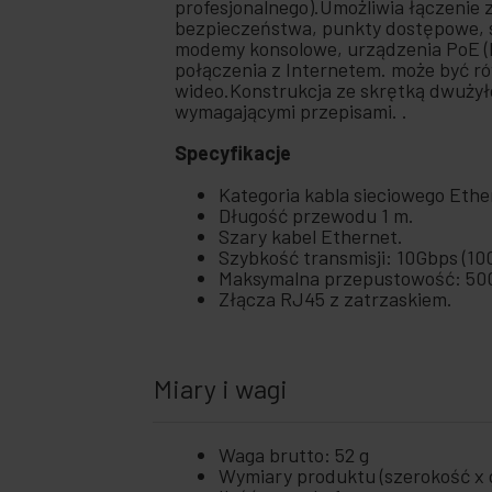
profesjonalnego).Umożliwia łączenie 
+
bezpieczeństwa, punkty dostępowe, se
Sieci Ubiquiti
modemy konsolowe, urządzenia PoE (
połączenia z Internetem. może być r
+
Szafy i
wideo.Konstrukcja ze skrętką dwużyło
serwery
wymagającymi przepisami. .
Audio
+
i
Specyfikacje
wideo
+
Oświetlenie
Kategoria kabla sieciowego Ethe
i dźwięk
Długość przewodu 1 m.
Szary kabel Ethernet.
+
Szybkość transmisji: 10Gbps (1
Fotografia
Maksymalna przepustowość: 50
Złącza RJ45 z zatrzaskiem.
+
Narzędzia
i sprzęt
+
Bezpieczeństwo,
alarmy i kontrola
Miary i wagi
+
Elektronika
i gadżety
Waga brutto: 52 g
+
Dom i
Wymiary produktu (szerokość x g