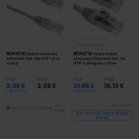
+
Kabel sieciowy SFTP kat. 8 LSHF
+
Kabel sieciowy SSTP kat. 7
+
Kabel sieciowy UTP kat. 5e
-
Kabel sieciowy UTP kat.6 / kat.6A
Akcesoria UTP kat.6
NIEDOSTĘPNY
Cewka UTP kat.6 / kat.6A
BEMATIK
Kabel sieciowy
BEMATIK
Szary kabel
-
ethernet Cat. 6a UTP 1,5 m
sieciowy Ethernet kat. 6a
Wąż UTP kat.6 / kat.6A
szary
UTP o długości 20 m
Kabel UTP kat.6 żółty
PVP
PVD
PVP
PVD
Niebieski kabel UTP kat.6
2,66
€
2,08
€
21,65
€
19,13
€
Kabel UTP kat.6 biały
2,66
€
VAT inc.
21,65
€
VAT inc.
Kabel UTP kat.6 szary
REF:
REF:
RJ070
Pomarańczowy kabel UTP kat. 6
Natychmiastowa dostawa
RJ066
DAJ MI ZNAĆ, KIEDY BĘDZIE
Kabel UTP kat.6 czarny
Ilość
ZAPAS
Kabel UTP kat.6 czerwony
Kabel UTP kat.6 zielony