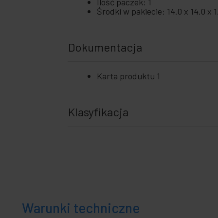
biznes
Ilość paczek: 1
Środki w pakiecie: 14.0 x 14.0 x 
+
Czas
wolny
+
Strefa
Dokumentacja
medyczna
Karta produktu 1
Klasyfikacja
Warunki techniczne