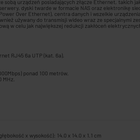
ze sobą urządzeń posiadających złącze Ethernet, takich ja
rwery, dyski twarde w formacie NAS oraz elektronikę sieci
Power Over Ethernet), centra danych i wszelkie urządze
ównież używany do transmisji wideo wraz ze specjalnymi z
wą w celu jak największej redukcji zakłóceń elektrycznych
rnet RJ45 6a UTP (kat. 6a).
0000Mbps) ponad 100 metrów.
0 MHz.
łębokość x wysokość): 14.0 x 14.0 x 1.1 cm