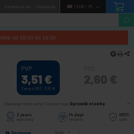
Zarejestruj się
Zaloguj się
/ EUR /
PL
0
sklep od 08:00 do 16:30.
PVP
PVD
3,51
€
2,60
€
Cena z VAT: 3,51
€
Dlaczego różne ceny? Co jest moje
Sprawdź stawkę
2 years
14 days
100%
warranty
returns
safe
Ilość
Dostępne