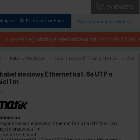
+34 934987121
okujące
🛠️ Konfigurator Rack
a – 4 września): obsługa telefoniczna od 09:00 do 17:00, 
t
Kabel LAN i złącze
Kabel sieciowy UTP kat.6 / kat.6A
Wąż
kabel sieciowy Ethernet kat. 6a UTP o
ści 1 m
63
chniczne
tegoria kabla sieciowego Ethernet RJ45 6a UTP (kat. 6a).
ugość przewodu 1 m.
ary kabel Ethernet.
ybkość transmisji: 10Gbps (10000Mbps) ponad 100 metrów.