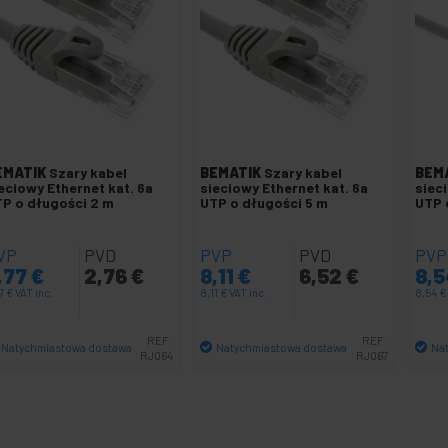
EMATIK
Szary kabel
BEMATIK
Szary kabel
BEM
eciowy Ethernet kat. 6a
sieciowy Ethernet kat. 6a
siec
P o długości 2 m
UTP o długości 5 m
UTP 
VP
PVD
PVP
PVD
PVP
,77
€
2,76
€
8,11
€
6,52
€
8,
77
€
VAT inc.
8,11
€
VAT inc.
8,54
€
REF:
REF:
Natychmiastowa dostawa
Natychmiastowa dostawa
Na
RJ064
RJ067
Ilość
Ilość