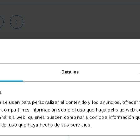
Detalles
s
b se usan para personalizar el contenido y los anuncios, ofrecer
s, compartimos información sobre el uso que haga del sitio web 
BEMATIK
Szary kabel
BEMATIK
Szary kabel
B
 análisis web, quienes pueden combinarla con otra información q
sieciowy Ethernet kat. 6a
sieciowy Ethernet kat. 6a
si
r del uso que haya hecho de sus servicios.
UTP o długości 0,5 m
UTP o długości 5 m
UT