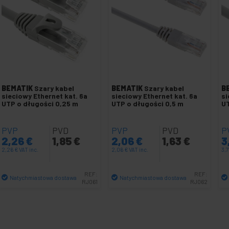
BEMATIK
Szary kabel
BEMATIK
Szary kabel
B
sieciowy Ethernet kat. 6a
sieciowy Ethernet kat. 6a
si
UTP o długości 0,25 m
UTP o długości 0,5 m
UT
PVP
PVD
PVP
PVD
P
2,26
€
1,85
€
2,06
€
1,63
€
3
2,26
€
VAT inc.
2,06
€
VAT inc.
3,
REF:
REF:
Natychmiastowa dostawa
Natychmiastowa dostawa
RJ061
RJ062
Ilość
Ilość