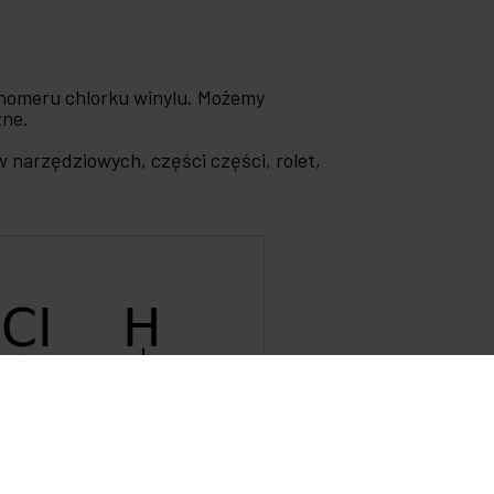
monomeru chlorku winylu. Możemy
zne.
 narzędziowych, części części, rolet,