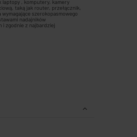
k laptopy , komputery, kamery
ową, taką jak router, przełącznik,
nia wymagające szerokopasmowego
estawami nadajników
 i zgodnie z najbardziej