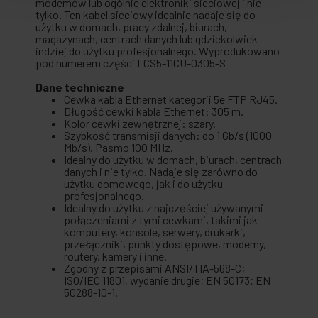
modemów lub ogólnie elektroniki sieciowej i nie
tylko. Ten kabel sieciowy idealnie nadaje się do
użytku w domach, pracy zdalnej, biurach,
magazynach, centrach danych lub gdziekolwiek
indziej do użytku profesjonalnego. Wyprodukowano
pod numerem części LCS5-11CU-0305-S
Dane techniczne
Cewka kabla Ethernet kategorii 5e FTP RJ45.
Długość cewki kabla Ethernet: 305 m.
Kolor cewki zewnętrznej: szary.
Szybkość transmisji danych: do 1 Gb/s (1000
Mb/s). Pasmo 100 MHz.
Idealny do użytku w domach, biurach, centrach
danych i nie tylko. Nadaje się zarówno do
użytku domowego, jak i do użytku
profesjonalnego.
Idealny do użytku z najczęściej używanymi
połączeniami z tymi cewkami, takimi jak
komputery, konsole, serwery, drukarki,
przełączniki, punkty dostępowe, modemy,
routery, kamery i inne.
Zgodny z przepisami ANSI/TIA-568-C;
ISO/IEC 11801, wydanie drugie; EN 50173; EN
50288-10-1.