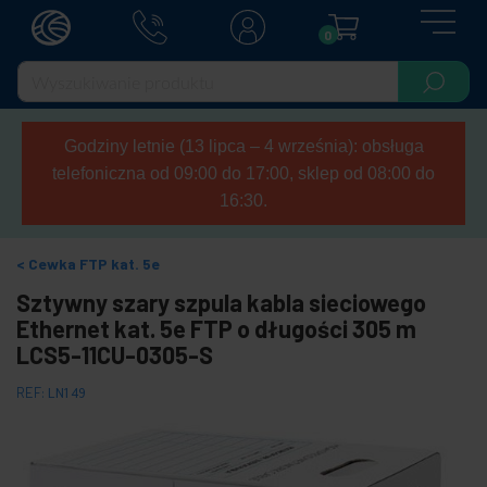
0
Godziny letnie (13 lipca – 4 września): obsługa
telefoniczna od 09:00 do 17:00, sklep od 08:00 do
16:30.
Cewka FTP kat. 5e
Sztywny szary szpula kabla sieciowego
Ethernet kat. 5e FTP o długości 305 m
LCS5-11CU-0305-S
REF:
LN149