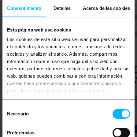
Consentimiento
Detalles
Acerca de las cookies
Esta página web usa cookies
Las cookies de este sitio web se usan para personalizar
el contenido y los anuncios, ofrecer funciones de redes
sociales y analizar el tráfico. Además, compartimos
información sobre el uso que haga del sitio web con
NIEDOSTĘPNY
BEMATIK
Sztywny,
BEMATIK
100m
BEMAT
nuestros partners de redes sociales, publicidad y análisis
zielony bęben z kablem
elastyczny szary kabel
szary 
web, quienes pueden combinarla con otra información
sieciowym Ethernet kat.
sieciowy Ethernet Cat.
siecio
5e FTP CCA o długości
5e FTP CCA na bębnie
kat. 5e
que les haya proporcionado o que hayan recopilado a
100 m
partir del uso que haya hecho de sus servicios.
PVP
PVD
PVP
PVD
PVP
24,94
€
19,48
€
26,36
€
20,71
€
44,5
24,94
€
VAT inc.
26,36
€
VAT inc.
44,59
€
VA
Selección
Necesario
de
REF:
LQ022
REF:
Natychmiastowa dostawa
Natyc
consentimiento
LQ055
DAJ MI ZNAĆ, KIEDY
Ilość
BĘDZIE ZAPAS
Preferencias