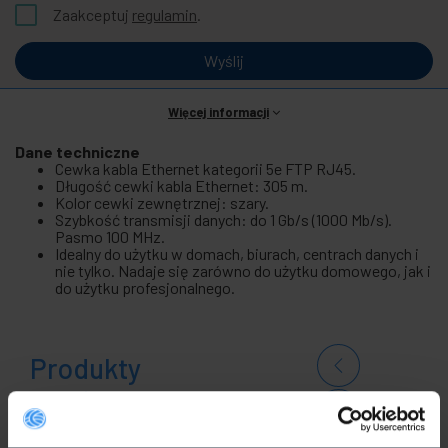
Zaakceptuj
regulamin
.
Wyślij
Więcej informacji
Dane techniczne
Cewka kabla Ethernet kategorii 5e FTP RJ45.
Długość cewki kabla Ethernet: 305 m.
Kolor cewki zewnętrznej: szary.
Szybkość transmisji danych: do 1 Gb/s (1000 Mb/s).
Pasmo 100 MHz.
Idealny do użytku w domach, biurach, centrach danych i
nie tylko. Nadaje się zarówno do użytku domowego, jak i
do użytku profesjonalnego.
Produkty
powiązane