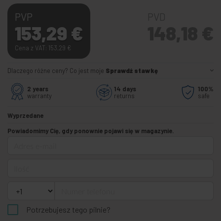
PVP
PVD
153,29
€
148,18
€
Cena z VAT: 153,29
€
Dlaczego różne ceny? Co jest moje
Sprawdź stawkę
2 years
14 days
100%
warranty
returns
safe
Wyprzedane
Powiadomimy Cię, gdy ponownie pojawi się w magazynie.
Adres e-mail
Ilość
Numer telefonu
Potrzebujesz tego pilnie?