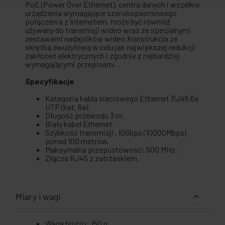
PoE (Power Over Ethernet), centra danych i wszelkie
urządzenia wymagające szerokopasmowego
połączenia z Internetem. może być również
używany do transmisji wideo wraz ze specjalnymi
zestawami nadajników wideo.Konstrukcja ze
skrętką dwużyłową w celu jak największej redukcji
zakłóceń elektrycznych i zgodnie z najbardziej
wymagającymi przepisami. .
Specyfikacje
Kategoria kabla sieciowego Ethernet RJ45 6a
UTP (kat. 6a).
Długość przewodu 3 m.
Biały kabel Ethernet.
Szybkość transmisji: 10Gbps (10000Mbps)
ponad 100 metrów.
Maksymalna przepustowość: 500 MHz.
Złącza RJ45 z zatrzaskiem.
Miary i wagi
Waga brutto: 150 g