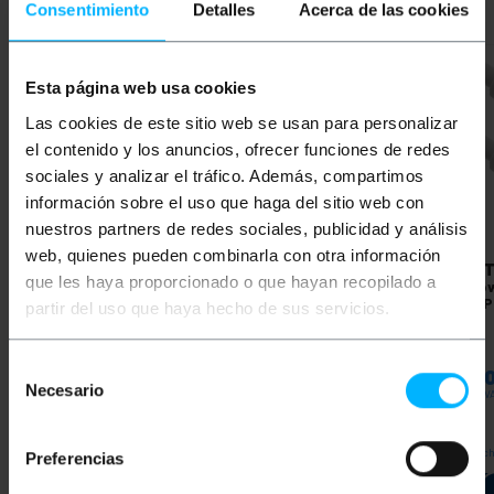
Consentimiento
Detalles
Acerca de las cookies
Esta página web usa cookies
Las cookies de este sitio web se usan para personalizar
el contenido y los anuncios, ofrecer funciones de redes
sociales y analizar el tráfico. Además, compartimos
información sobre el uso que haga del sitio web con
nuestros partners de redes sociales, publicidad y análisis
web, quienes pueden combinarla con otra información
BEMATIK
Biały kabel
BEMATIK
Biały kabel
BEMAT
que les haya proporcionado o que hayan recopilado a
sieciowy Ethernet kat.
sieciowy Ethernet kat.
siecio
6a UTP o długości 0,25
6a UTP o długości 5 m
6a UTP
partir del uso que haya hecho de sus servicios.
m
PVP
PVD
PVP
PVD
PVP
Selección
1,25
€
0,98
€
6,05
€
4,73
€
20,5
Necesario
de
1,25
€
VAT inc.
6,05
€
VAT inc.
20,50
€
VA
consentimiento
REF:
REF:
Od 11 do 12 dni roboczych
Natychmiastowa dostawa
Natyc
Preferencias
LJ061
LJ067
Ilość
Ilość