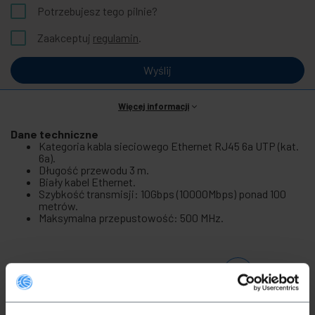
Potrzebujesz tego pilnie?
Zaakceptuj
regulamin
.
Wyślij
Więcej informacji
Dane techniczne
Kategoria kabla sieciowego Ethernet RJ45 6a UTP (kat.
6a).
Długość przewodu 3 m.
Biały kabel Ethernet.
Szybkość transmisji: 10Gbps (10000Mbps) ponad 100
metrów.
Maksymalna przepustowość: 500 MHz.
Produkty
powiązane