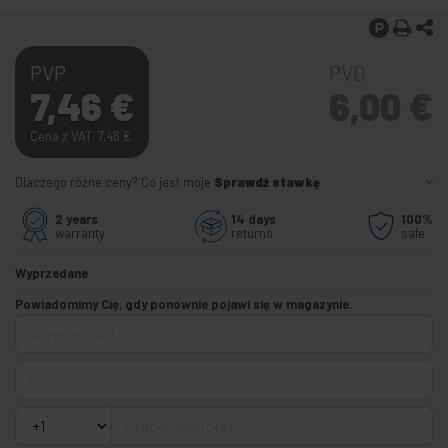
PVP
PVD
7,46
€
6,00
€
Cena z VAT: 7,46
€
Dlaczego różne ceny? Co jest moje
Sprawdź stawkę
2 years
14 days
100%
warranty
returns
safe
Wyprzedane
Powiadomimy Cię, gdy ponownie pojawi się w magazynie.
Adres e-mail
Ilość
Numer telefonu