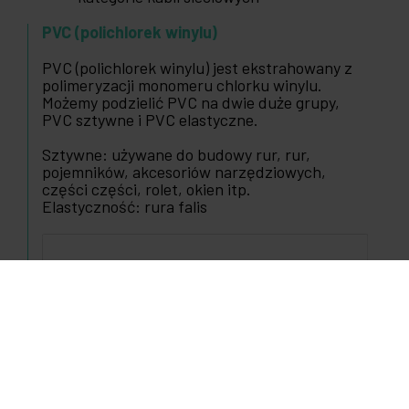
PVC (polichlorek winylu)
PVC (polichlorek winylu) jest ekstrahowany z
polimeryzacji monomeru chlorku winylu.
Możemy podzielić PVC na dwie duże grupy,
PVC sztywne i PVC elastyczne.
Sztywne: używane do budowy rur, rur,
pojemników, akcesoriów narzędziowych,
części części, rolet, okien itp.
Elastyczność: rura falis