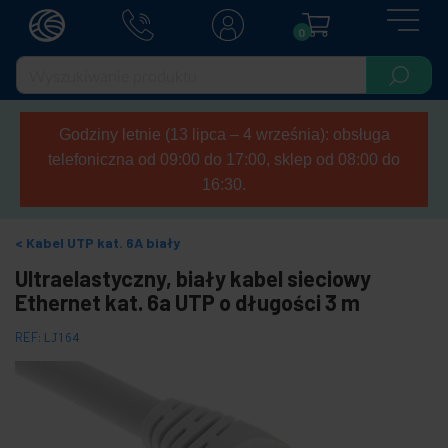
0
Godziny letnie (13 lipca – 4 września): obsługa
telefoniczna od 09:00 do 17:00, sklep od 08:00 do
16:30.
Kabel UTP kat. 6A biały
Ultraelastyczny, biały kabel sieciowy
Ethernet kat. 6a UTP o długości 3 m
REF:
LJ164