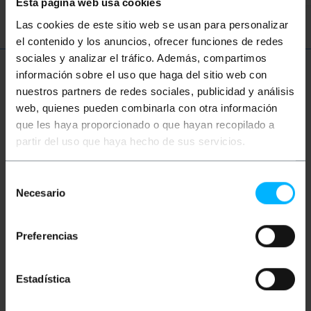
Esta página web usa cookies
Las cookies de este sitio web se usan para personalizar
el contenido y los anuncios, ofrecer funciones de redes
sociales y analizar el tráfico. Además, compartimos
información sobre el uso que haga del sitio web con
Więcej informacji
nuestros partners de redes sociales, publicidad y análisis
web, quienes pueden combinarla con otra información
que les haya proporcionado o que hayan recopilado a
Opis
partir del uso que haya hecho de sus servicios.
Wielomodowy kabel światłowodowy OM4 (MMF)
Selección
dupleks 50 µm / 125 µm LC-ST o długości 50 cm.
Necesario
de
Światłowód OM4 jest zoptymalizowany pod kątem
lasera o dużej szerokości pasma, o średnicy rdzenia
consentimiento
50 µm i średnicy powłoki 125 µm. Przepisy OM1 i OM2
dopuszczają prędkości Gigabit Ethernet (1 Gbit / s).
Preferencias
Standard OM3 pozwala na uzyskanie prędkości do 10
Gigabit Ethernet w odległości 300 m. Kable OM4
wykorzystują zoptymalizowany światłowód
Estadística
wielomodowy 50 µm / 125 µm, który pozwala na
uzyskanie prędkości do 10 Gigabit Ethernet w
odległości 550 m (850 nm).