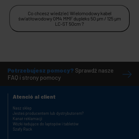
Co chcesz wiedzieć Wielomodowy kabel
światłowodowy OM4 MMF dupleks 50 µm / 125 µm
LC-ST 50cm ?
Potrzebujesz pomocy?
Sprawdź nasze
FAQ i strony pomocy
Atenció al client
Nasz sklep
Jesteś producentem lub dystrybutorem?
Kanał reklamacji
Wózki ładujące do laptopów i tabletów
Szafy Rack