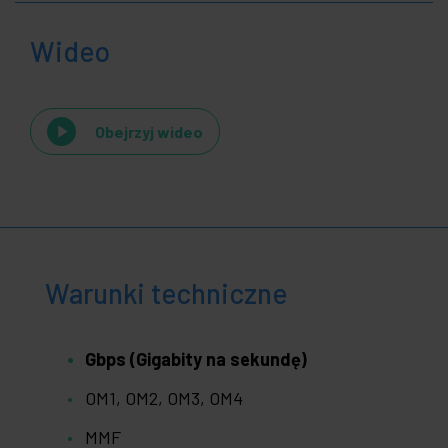
Wideo
Obejrzyj wideo
Warunki techniczne
Gbps (Gigabity na sekundę)
OM1, OM2, OM3, OM4
MMF