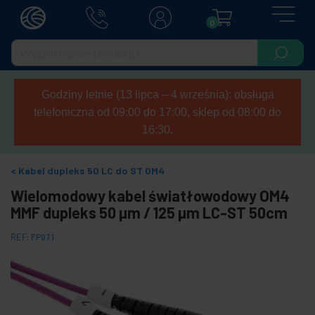
0
Godziny letnie (13 lipca – 4 września): obsługa
telefoniczna od 09:00 do 17:00, sklep od 08:00 do
16:30.
Kabel dupleks 50 LC do ST OM4
Wielomodowy kabel światłowodowy OM4
MMF dupleks 50 µm / 125 µm LC-ST 50cm
REF:
FP071