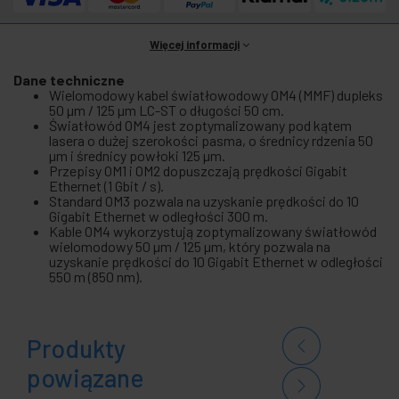
Więcej informacji
Dane techniczne
Wielomodowy kabel światłowodowy OM4 (MMF) dupleks
50 µm / 125 µm LC-ST o długości 50 cm.
Światłowód OM4 jest zoptymalizowany pod kątem
lasera o dużej szerokości pasma, o średnicy rdzenia 50
µm i średnicy powłoki 125 µm.
Przepisy OM1 i OM2 dopuszczają prędkości Gigabit
Ethernet (1 Gbit / s).
Standard OM3 pozwala na uzyskanie prędkości do 10
Gigabit Ethernet w odległości 300 m.
Kable OM4 wykorzystują zoptymalizowany światłowód
wielomodowy 50 µm / 125 µm, który pozwala na
uzyskanie prędkości do 10 Gigabit Ethernet w odległości
550 m (850 nm).
Produkty
powiązane