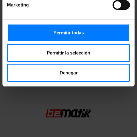
Marketing
Miary i wagi
Waga brutto: 20 g
Permitir todas
Wymiary produktu (szerokość x głębokość x
wysokość): 20.0 x 19.0 x 1.5 cm
Ilość paczek: 1
Permitir la selección
Środki w pakiecie: 20.0 x 19.0 x 1.5 cm
Denegar
Klasyfikacja