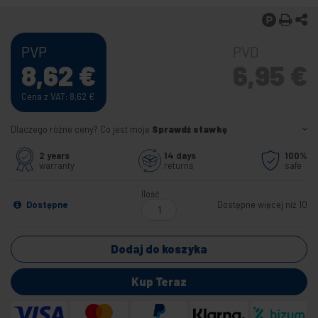
PVP
PVD
8,62
€
6,95
€
Cena z VAT: 8,62
€
Dlaczego różne ceny? Co jest moje
Sprawdź stawkę
2 years
14 days
100%
warranty
returns
safe
Ilość
Dostępne
Dostępne więcej niż 10
Dodaj do koszyka
Kup Teraz