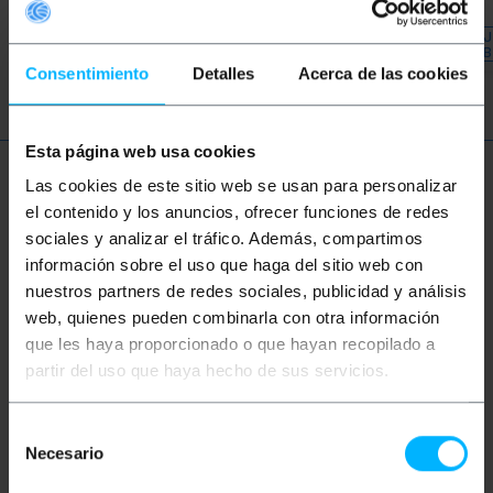
REF:
REF:
Natychmiastowa dostawa
Natychmiastowa dostawa
FA080
FA083
DAJ
Ilość
Ilość
B
Consentimiento
Detalles
Acerca de las cookies
Esta página web usa cookies
Więcej informacji
Las cookies de este sitio web se usan para personalizar
el contenido y los anuncios, ofrecer funciones de redes
sociales y analizar el tráfico. Además, compartimos
información sobre el uso que haga del sitio web con
Opis
nuestros partners de redes sociales, publicidad y análisis
web, quienes pueden combinarla con otra información
Kabel zasilania trójbiegunowego czarny, typ H05VV i
que les haya proporcionado o que hayan recopilado a
z przewodami o średnicy 1,5 mm². Posiada
partir del uso que haya hecho de sus servicios.
trójbiegunowe wtyczki na obu końcach. Z jednej
strony ma złącze męskie IEC-60320 C20
(stosowane w wysokowydajnych zasilaczach UPS),
Selección
a z drugiej żeńskie złącze schuko. Idealny do
Necesario
stosowania w UPS (UPS) do podłączania urządzeń
de
elektrycznych ze standardową wtyczką. Długość
consentimiento
kabla 30 cm.