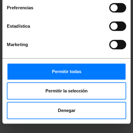
Preferencias
Miary i wagi
Estadística
Waga brutto: 198 g
Wymiary produktu (szerokość x głębokość x
wysokość): 15.0 x 5.0 x 5.0 cm
Marketing
Ilość paczek: 1
Środki w pakiecie: 15.0 x 5.0 x 5.0 cm
Permitir todas
Dokumentacja
Karta produktu 1
Permitir la selección
Karta produktu 2
Denegar
Klasyfikacja