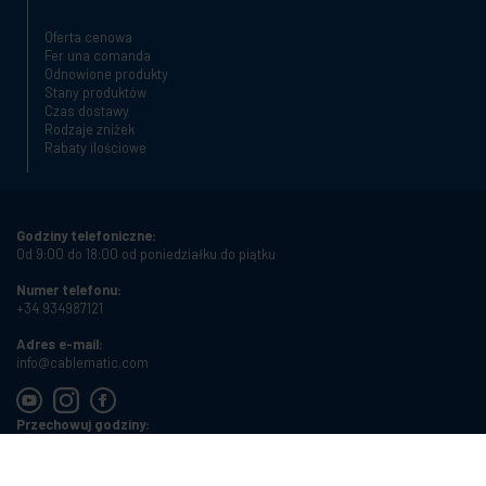
Oferta cenowa
Fer una comanda
Odnowione produkty
Stany produktów
Czas dostawy
Rodzaje zniżek
Rabaty ilościowe
Godziny telefoniczne:
Od 9:00 do 18:00 od poniedziałku do piątku
Numer telefonu:
+34 934987121
Adres e-mail:
info@cablematic.com
Przechowuj godziny:
Od 8:00 do 17:00 od poniedziałku do piątku