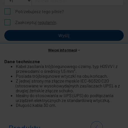
Potrzebujesz tego pilnie?
Zaakceptuj
regulamin
.
Wyślij
Więcej informacji
Dane techniczne
Kabel zasilania trójbiegunowego czarny, typ H05VV i z
przewodami o średnicy 1,5 mm².
Posiada trójbiegunowe wtyczki na obu końcach.
Z jednej strony ma złącze męskie IEC-60320 C20
(stosowane w wysokowydajnych zasilaczach UPS), a z
drugiej żeńskie złącze schuko.
Idealny do stosowania w UPS (UPS) do podłączania
urządzeń elektrycznych ze standardową wtyczką.
Długość kabla 30 cm.
Produkty