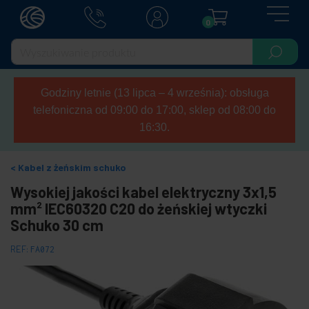
0
Godziny letnie (13 lipca – 4 września): obsługa
telefoniczna od 09:00 do 17:00, sklep od 08:00 do
16:30.
Kabel z żeńskim schuko
Wysokiej jakości kabel elektryczny 3x1,5
mm² IEC60320 C20 do żeńskiej wtyczki
Schuko 30 cm
REF:
FA072