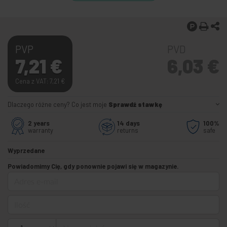
PVP
PVD
7,21
€
6,03
€
Cena z VAT: 7,21
€
Dlaczego różne ceny? Co jest moje
Sprawdź stawkę
2 years
14 days
100%
warranty
returns
safe
Wyprzedane
Powiadomimy Cię, gdy ponownie pojawi się w magazynie.
Adres e-mail
Ilość
Numer telefonu