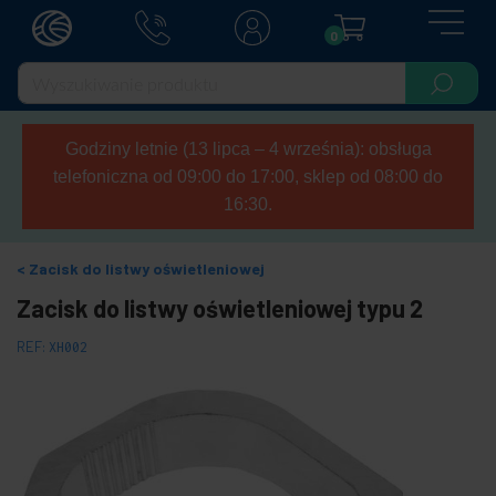
0
Godziny letnie (13 lipca – 4 września): obsługa
telefoniczna od 09:00 do 17:00, sklep od 08:00 do
16:30.
Zacisk do listwy oświetleniowej
Zacisk do listwy oświetleniowej typu 2
REF:
XH002