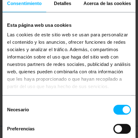
Consentimiento
Detalles
Acerca de las cookies
Esta página web usa cookies
Las cookies de este sitio web se usan para personalizar
BEMATIK
Zacisk do
BEMATIK
Zacisk
el contenido y los anuncios, ofrecer funciones de redes
pręta oświetleniowego
prętowy typu 3
sociales y analizar el tráfico. Además, compartimos
typu 6
información sobre el uso que haga del sitio web con
nuestros partners de redes sociales, publicidad y análisis
PVP
PVD
PVP
PVD
10,99
€
9,31
€
9,20
€
7,89
€
web, quienes pueden combinarla con otra información
10,99
€
VAT inc.
9,20
€
VAT inc.
que les haya proporcionado o que hayan recopilado a
partir del uso que haya hecho de sus servicios.
REF:
REF:
Natychmiastowa dostawa
Natychmiastowa dostawa
XH006
XH003
Ilość
Ilość
Selección
Necesario
de
consentimiento
Preferencias