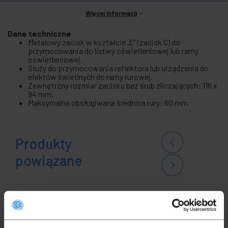
Więcej informacji
Dane techniczne
Metalowy zacisk w kształcie „C” (zacisk C) do
przymocowania do listwy oświetleniowej lub ramy
oświetleniowej.
Służy do przymocowania reflektora lub urządzenia do
efektów świetlnych do ramy rurowej.
Zewnętrzny rozmiar zacisku bez śrub zliczających: 116 x
94 mm.
Maksymalna obsługiwana średnica rury: 60 mm.
Produkty
powiązane