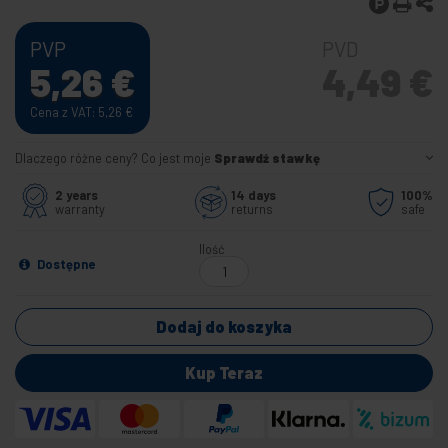
PVP
PVD
5,26
€
4,49
€
Cena z VAT: 5,26
€
Dlaczego różne ceny? Co jest moje
Sprawdź stawkę
2 years
14 days
100%
warranty
returns
safe
Ilość
Dostępne
Dodaj do koszyka
Kup Teraz