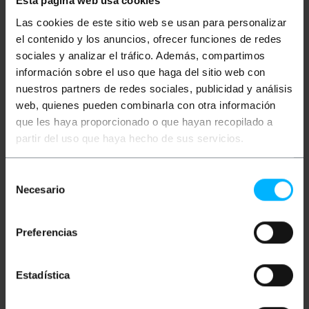
Esta página web usa cookies
Las cookies de este sitio web se usan para personalizar
Opis
el contenido y los anuncios, ofrecer funciones de redes
sociales y analizar el tráfico. Además, compartimos
información sobre el uso que haga del sitio web con
Sferyczna żarówka LED G45 z gwintem E27.
nuestros partners de redes sociales, publicidad y análisis
Technologia LED ma bardzo niskie zużycie i długą
żywotność żarówki. Idealny do użytku z lekkimi
web, quienes pueden combinarla con otra información
girlandami (numer referencyjny NT4x).
que les haya proporcionado o que hayan recopilado a
partir del uso que haya hecho de sus servicios.
Specyfikacja
Sferyczna żarówka LED G45 z gwintem E27 10
sztuk.
Moc: 1,5 W.
Selección
Kolor: niebieski
Necesario
de
Lumenów: 200.
consentimiento
Rozmiar: (długość x szerokość): 68 x 45 mm.
Klasa energetyczna: A +.
Preferencias
Szacowany okres użytkowania: 25 000
godzin.
Kąt otwarcia: 300 °.
Napięcie: 230 VAC.
Estadística