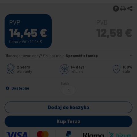
PVP
PVD
14,45
€
12,59
€
Cena z VAT: 14,45
€
Dlaczego różne ceny? Co jest moje
Sprawdź stawkę
2 years
14 days
100%
warranty
returns
safe
Ilość
Dostępne
Dodaj do koszyka
Kup Teraz