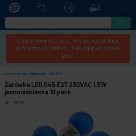
0
Godziny letnie (13 lipca – 4 września): obsługa
telefoniczna od 09:00 do 17:00, sklep od 08:00 do
16:30.
Sferyczna żarówka LED E27
Żarówka LED G45 E27 230VAC 1,5W
jasnoniebieska 10 pack
REF:
NT198