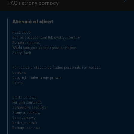
FAQ i strony pomocy
Atenció al client
Nasz sklep
Jesteś producentem lub dystrybutorem?
Kanał reklamacji
Wózki ładujące do laptopów i tabletów
Szafy Rack
Política de protecció de dades personals i privadesa
Cookies
Copyright i informacje prawne
Opinie
Oferta cenowa
Fer una comanda
Odnowione produkty
Stany produktów
Czas dostawy
Rodzaje zniżek
Rabaty ilościowe