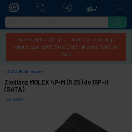
0
Godziny letnie (13 lipca – 4 września): obsługa
telefoniczna od 09:00 do 17:00, sklep od 08:00 do
16:30.
SATA 15 pin power
Zasilacz MOLEX 4P-M (5.25) do 15P-H
(SATA)
REF:
CA092