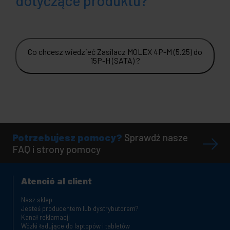
dotyczące produktu?
Co chcesz wiedzieć Zasilacz MOLEX 4P-M (5.25) do
15P-H (SATA) ?
Potrzebujesz pomocy?
Sprawdź nasze
FAQ i strony pomocy
Atenció al client
Nasz sklep
Jesteś producentem lub dystrybutorem?
Kanał reklamacji
Wózki ładujące do laptopów i tabletów