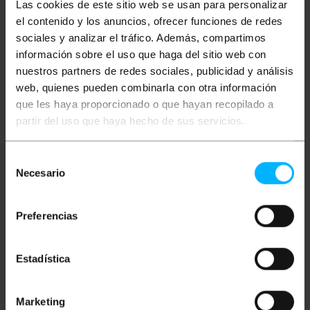
Więcej informacji
Las cookies de este sitio web se usan para personalizar
el contenido y los anuncios, ofrecer funciones de redes
sociales y analizar el tráfico. Además, compartimos
Opis
información sobre el uso que haga del sitio web con
nuestros partners de redes sociales, publicidad y análisis
web, quienes pueden combinarla con otra información
Kompaktowe złącze do zasilania dysków SATA. Z
que les haya proporcionado o que hayan recopilado a
jednej strony ma 4-pinowe męskie złącze MOLEX, a
z drugiej 15-pinowe żeńskie złącze zasilania SATA.
partir del uso que haya hecho de sus servicios.
Specyfikacje
Selección
Kompaktowe złącze do zasilania dysków
Necesario
SATA.
de
4-pinowe męskie złącze MOLEX na jednym
consentimiento
końcu.
15-stykowe żeńskie złącze zasilania SATA.
Preferencias
Konwertuje złącze zasilania SATA na złącze
Molex.
Łatwy w instalacji oraz ze stałym i
bezpiecznym połączeniem.
Estadística
Marketing