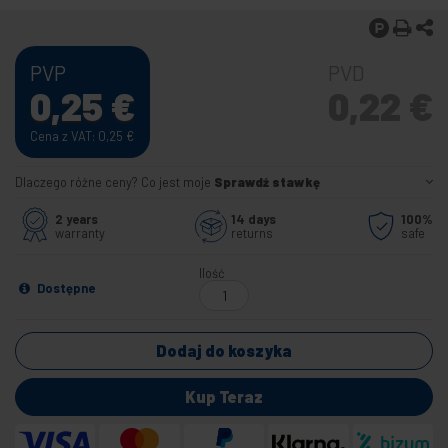
PVP
PVD
0,25
€
0,22
€
Cena z VAT: 0,25
€
Dlaczego różne ceny? Co jest moje
Sprawdź stawkę
2 years
14 days
100%
warranty
returns
safe
Ilość
Dostępne
Dodaj do koszyka
Kup Teraz