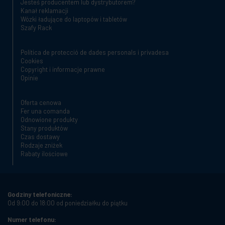
Jesteś producentem lub dystrybutorem?
Kanał reklamacji
Wózki ładujące do laptopów i tabletów
Szafy Rack
Política de protecció de dades personals i privadesa
Cookies
Copyright i informacje prawne
Opinie
Oferta cenowa
Fer una comanda
Odnowione produkty
Stany produktów
Czas dostawy
Rodzaje zniżek
Rabaty ilościowe
Godziny telefoniczne:
Od 9:00 do 18:00 od poniedziałku do piątku
Numer telefonu: