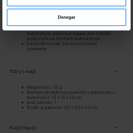
Skok (odstęp między zaciskami): 3,81 mm.
Akceptowana średnica drutu: 0,25 do 1,5 mm.
Mocowanie kabla za pomocą śruby
Denegar
dociskowej.
Ilość w opakowaniu: 5 sztuk.
Idealne złącze do zastosowań w elektronice i
automatyce, gdzie wymagane jest stabilne
połączenie na płytkach drukowanych.
Łatwy demontaż, bez konieczności
spawania.
Miary i wagi
Waga brutto: 50 g
Wymiary produktu (szerokość x głębokość x
wysokość): 1.5 x 1.5 x 1.0 cm
Ilość paczek: 1
Środki w pakiecie: 9.0 x 3.0 x 2.0 cm
Klasyfikacja