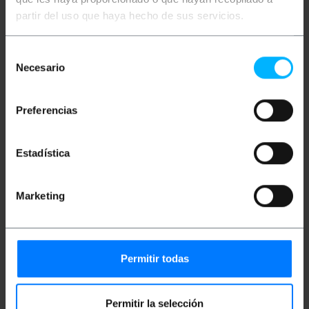
Więcej informacji
partir del uso que haya hecho de sus servicios.
Opis
Selección
Necesario
de
consentimiento
Złączka żeńska przeznaczona do obwodów
drukowanych. Jest to złącze 4-zaciskowe, które
Preferencias
zapewnia mocowanie kabla za pomocą śruby
dociskowej, zapewniając bezpieczne i stabilne
połączenie. Opakowanie zawiera 5 jednostek.
Idealny do zastosowań w elektronice użytkowej,
Estadística
stosowany w urządzeniach elektronicznych do
połączeń obwodów wewnętrznych, automatyce
przemysłowej, idealny do łączenia czujników,
Marketing
elementów wykonawczych i innych urządzeń w
systemach sterowania i automatyki. Kompatybilny
z kablami o różnych średnicach (0,25 do 1,5 mm),
zapewniając elastyczność w użyciu.
Dane techniczne
Permitir todas
Złącze żeńskie do płytki drukowanej, 4
końcówki 3,81 mm (zestaw 5 sztuk).
Typ złącza żeńskiego do płytki drukowanej.
Permitir la selección
Liczba terminali: 4.