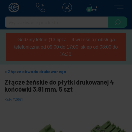
0
Godziny letnie (13 lipca – 4 września): obsługa
telefoniczna od 09:00 do 17:00, sklep od 08:00 do
16:30.
Złącze obwodu drukowanego
Złącze żeńskie do płytki drukowanej 4
końcówki 3,81 mm, 5 szt
REF:
YZ061