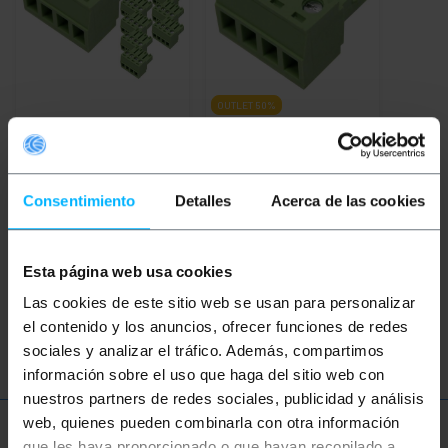
OUTLET
50%
BEMATIK
Złącze żeńskie
BEMATIK
Złącze żeńskie
do płytki drukowanej 4
do obwodu
końcówki 3,81 mm 10 szt
drukowanego 4 zaciski
3,81 mm
Consentimiento
Detalles
Acerca de las cookies
PVP
PVD
PVP
PVD
5,50
€
5,00
€
0,49
€
0,45
€
0,25
€
0,23
€
5,50
€
VAT inc.
0,25
€
VAT inc.
Esta página web usa cookies
REF:
REF:
Natychmiastowa dostawa
Natychmiastowa dostawa
Las cookies de este sitio web se usan para personalizar
YZ062
TD031
Ilość
Ilość
el contenido y los anuncios, ofrecer funciones de redes
sociales y analizar el tráfico. Además, compartimos
información sobre el uso que haga del sitio web con
nuestros partners de redes sociales, publicidad y análisis
web, quienes pueden combinarla con otra información
que les haya proporcionado o que hayan recopilado a