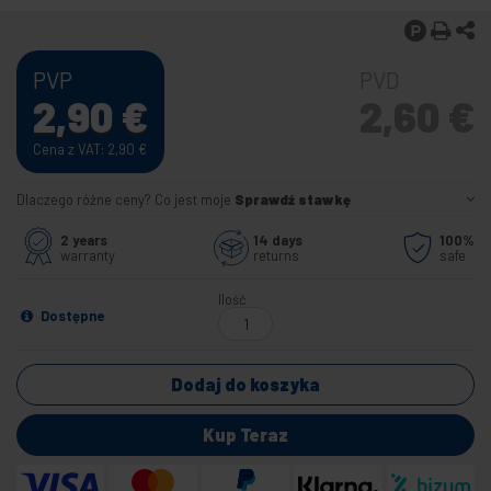
PVP
PVD
2,90
€
2,60
€
Cena z VAT: 2,90
€
Dlaczego różne ceny? Co jest moje
Sprawdź stawkę
2 years
14 days
100%
warranty
returns
safe
Ilość
Dostępne
Dodaj do koszyka
Kup Teraz