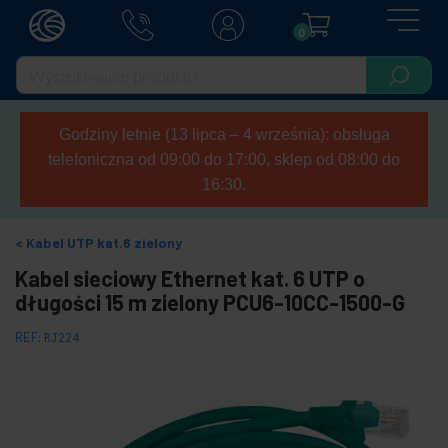
0
Godziny letnie (13 lipca – 4 września): obsługa
telefoniczna od 09:00 do 17:00, sklep od 08:00 do
16:30.
Kabel UTP kat.6 zielony
Kabel sieciowy Ethernet kat. 6 UTP o
długości 15 m zielony PCU6-10CC-1500-G
REF:
RJ224