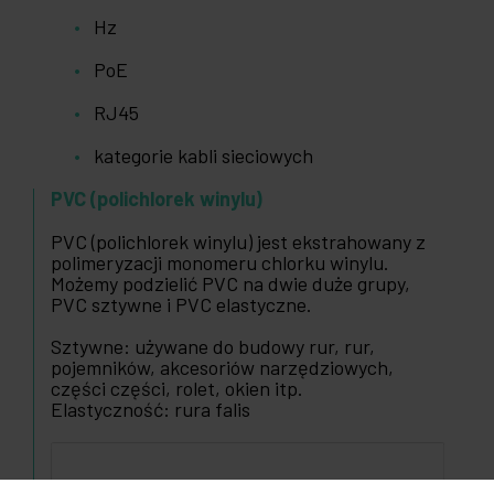
Hz
PoE
RJ45
kategorie kabli sieciowych
PVC (polichlorek winylu)
PVC (polichlorek winylu) jest ekstrahowany z
polimeryzacji monomeru chlorku winylu.
Możemy podzielić PVC na dwie duże grupy,
PVC sztywne i PVC elastyczne.
Sztywne: używane do budowy rur, rur,
pojemników, akcesoriów narzędziowych,
części części, rolet, okien itp.
Elastyczność: rura falis