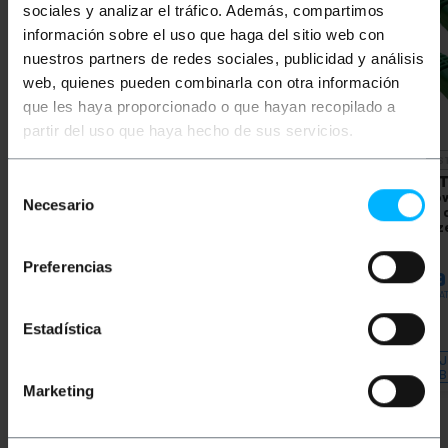
sociales y analizar el tráfico. Además, compartimos
información sobre el uso que haga del sitio web con
nuestros partners de redes sociales, publicidad y análisis
web, quienes pueden combinarla con otra información
que les haya proporcionado o que hayan recopilado a
partir del uso que haya hecho de sus servicios.
NIEDOS
BEMATIK
Kabel
LANBERG
Fluke
BEMAT
Selección
sieciowy Ethernet kat. 6
przetestował PCU6-
sieciow
Necesario
de
UTP o długości 5 m,
10CC-0050-G 0,5 m
UTP o 
zielony
Zielony Kat. 6 Kabel
kolorz
consentimiento
sieciowy Ethernet UTP
PVP
PVD
PVP
PVD
PVP
Preferencias
3,03
€
2,37
€
1,78
€
1,31
€
10,8
3,03
€
VAT inc.
1,78
€
VAT inc.
10,89
€
VAT
Estadística
W 4 tygodni
REF:
REF:
RU183
Natychmiastowa dostawa
RJ027
Ilość
DAJ
Ilość
B
Marketing