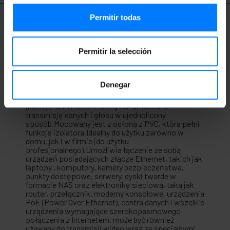
Permitir todas
Więcej informacji
Permitir la selección
Opis
Denegar
Kabel sieciowy Ethernet RJ45 kategorii 6 UTP
(kat.6) z 15 m i kolor Zielony ten umożliwia
transmisję danych i głosu w ujednolicony
sposób.Mocowany jest z osłoną z PVC, która pełni
funkcję izolatora.Idealny do użytku zarówno w
domu, jak i w firmie (do użytku
profesjonalnego).Umożliwia łączenie ze sobą
urządzeń posiadających złącze Ethernet, takich jak
laptopy , komputery, kamery bezpieczeństwa,
punkty dostępowe, serwery, dyski twarde w
formacie NAS oraz elektronikę sieciową, taką jak
router, przełącznik, modemy konsolowe, urządzenia
PoE (Power Over Ethernet), centra danych i wszelkie
urządzenia wymagające szerokopasmowego
połączenia z Internetem. może być również
używany do transmisji wideo wraz ze specjalnymi