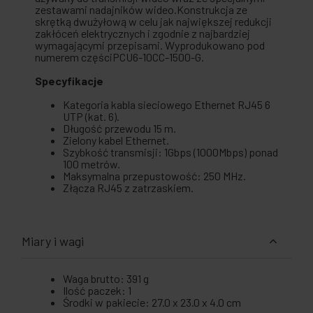
zestawami nadajników wideo.Konstrukcja ze
skrętką dwużyłową w celu jak największej redukcji
zakłóceń elektrycznych i zgodnie z najbardziej
wymagającymi przepisami. Wyprodukowano pod
numerem częściPCU6-10CC-1500-G.
Specyfikacje
Kategoria kabla sieciowego Ethernet RJ45 6
UTP (kat. 6).
Długość przewodu 15 m.
Zielony kabel Ethernet.
Szybkość transmisji: 1Gbps (1000Mbps) ponad
100 metrów.
Maksymalna przepustowość: 250 MHz.
Złącza RJ45 z zatrzaskiem.
Miary i wagi
Waga brutto: 391 g
Ilość paczek: 1
Środki w pakiecie: 27.0 x 23.0 x 4.0 cm