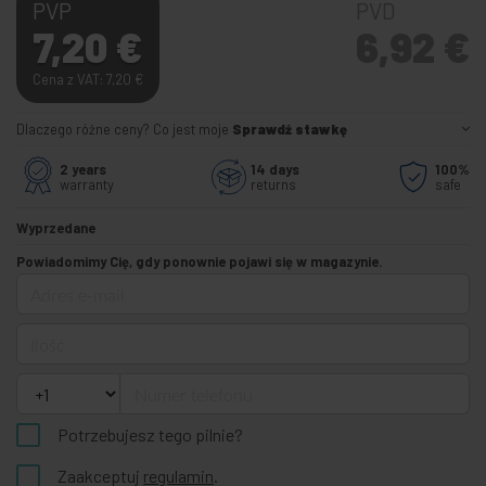
PVP
PVD
7,20
€
6,92
€
Cena z VAT: 7,20
€
Dlaczego różne ceny? Co jest moje
Sprawdź stawkę
2 years
14 days
100%
warranty
returns
safe
Wyprzedane
Powiadomimy Cię, gdy ponownie pojawi się w magazynie.
Adres e-mail
Ilość
Numer telefonu
Potrzebujesz tego pilnie?
Zaakceptuj
regulamin
.