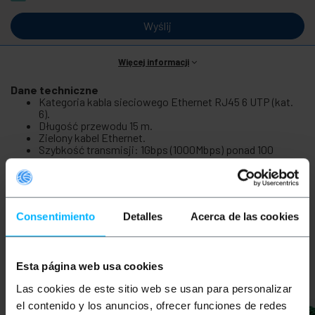
Wyślij
Więcej informacji
Dane techniczne
Kategoria kabla sieciowego Ethernet RJ45 6 UTP (kat.
6).
Długość przewodu 15 m.
Zielony kabel Ethernet.
Szybkość transmisji: 1Gbps (1000Mbps) ponad 100
metrów.
Maksymalna przepustowość: 250 MHz.
Consentimiento
Detalles
Acerca de las cookies
Produkty
powiązane
Esta página web usa cookies
Las cookies de este sitio web se usan para personalizar
el contenido y los anuncios, ofrecer funciones de redes