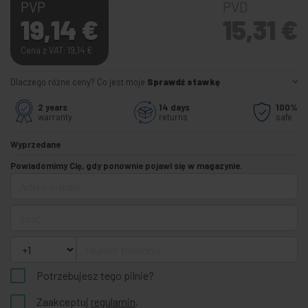
PVP
PVD
19,14
€
15,31
€
Cena z VAT: 19,14
€
Dlaczego różne ceny? Co jest moje
Sprawdź stawkę
2 years
14 days
100%
warranty
returns
safe
Wyprzedane
Powiadomimy Cię, gdy ponownie pojawi się w magazynie.
Adres e-mail
Ilość
Numer telefonu
Potrzebujesz tego pilnie?
Zaakceptuj
regulamin
.