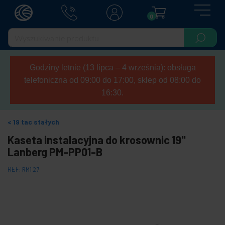
0
Godziny letnie (13 lipca – 4 września): obsługa
telefoniczna od 09:00 do 17:00, sklep od 08:00 do
16:30.
19 tac stałych
Kaseta instalacyjna do krosownic 19"
Lanberg PM-PP01-B
REF:
RM127