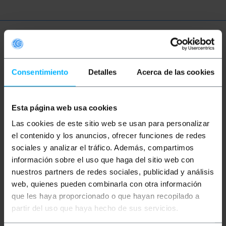
Więcej informacji
Consentimiento
Detalles
Acerca de las cookies
Opis
Esta página web usa cookies
Kaseta instalacyjna pod patch panel 19". Dzięki
temu urządzeniu cały proces organizacji i
Las cookies de este sitio web se usan para personalizar
podłączenia przeprowadzimy w prosty sposób,
el contenido y los anuncios, ofrecer funciones de redes
uzyskując znacznie więcej miejsca na to zadanie.
Kaseta PM-PP01-B zapewnia stabilną podporę do
sociales y analizar el tráfico. Además, compartimos
wykonania łącza światłowodowe lub sieciowe, co
información sobre el uso que haga del sitio web con
gwarantuje, że patch panel nie będzie się ślizgał i
nuestros partners de redes sociales, publicidad y análisis
nie uszkodzi delikatnych urządzeń wewnątrz szafy
rack 19". Z tyłu posiada 2 śruby z nakrętkami.
web, quienes pueden combinarla con otra información
Wystarczy je odkręcić, włożyć tylne śruby kasety w
que les haya proporcionado o que hayan recopilado a
otwory w pionowych szynach montażowych szafy
rack 19" i na koniec wszystko zabezpieczyć.
partir del uso que haya hecho de sus servicios.
Wyprodukowane przez firmę Lanberg o numerze
referencyjnym PM-PP01-B.