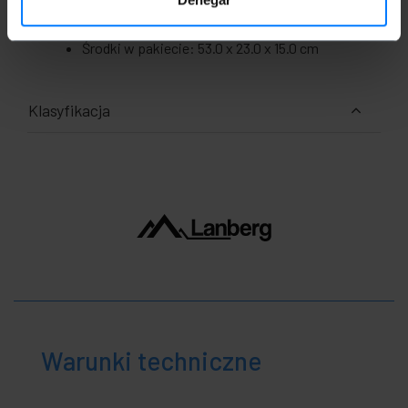
Wymiary produktu (szerokość x głębokość x
wysokość): 49.0 x 18.0 x 13.0 cm
Ilość paczek: 1
Środki w pakiecie: 53.0 x 23.0 x 15.0 cm
Klasyfikacja
Warunki techniczne