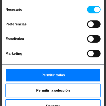
Selección
Specyfikacje
Necesario
de
Czarna metalowa taca mocowana do
consentimiento
obudowy szafy rack 19”.
Idealny do wygodniejszych instalacji
Preferencias
kablowych, ponieważ umożliwia usunięcie
patcha i wygodną pracę przed
zainstalowaniem go na stojakach.
Estadística
Mocuje się je za pomocą wkrętów do
otworów ram szafek. W tym celu mają
szczeliny wzdłuż pokrywy.
Głębokość 180 mm.
Marketing
Długość 482 mm.
Zawiera niezbędny sprzęt do zamocowania w
szafie typu rack 19".
Wymiary produktu (szerokość x głębokość x
wysokość): 482 x 180 x 127,64 mm.
Permitir todas
Miary i wagi
Permitir la selección
Waga brutto: 2.283 kg
Denegar