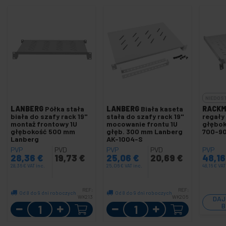
NIEDOS
LANBERG
Półka stała
LANBERG
Biała kaseta
RACKM
biała do szafy rack 19"
stała do szafy rack 19"
regały
montaż frontowy 1U
mocowanie frontu 1U
głębok
głębokość 500 mm
głęb. 300 mm Lanberg
700-9
Lanberg
AK-1004-S
PVP
PVD
PVP
PVD
PVP
28,36
€
19,73
€
25,06
€
20,69
€
48,1
28,36
€
VAT inc.
25,06
€
VAT inc.
48,16
€
VAT
REF:
REF:
Od 8 do 9 dni roboczych
Od 8 do 9 dni roboczych
WK213
WK205
DAJ
Ilość
Ilość
B