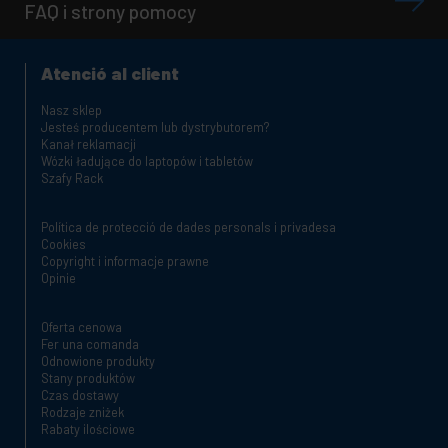
FAQ i strony pomocy
Atenció al client
Nasz sklep
Jesteś producentem lub dystrybutorem?
Kanał reklamacji
Wózki ładujące do laptopów i tabletów
Szafy Rack
Política de protecció de dades personals i privadesa
Cookies
Copyright i informacje prawne
Opinie
Oferta cenowa
Fer una comanda
Odnowione produkty
Stany produktów
Czas dostawy
Rodzaje zniżek
Rabaty ilościowe