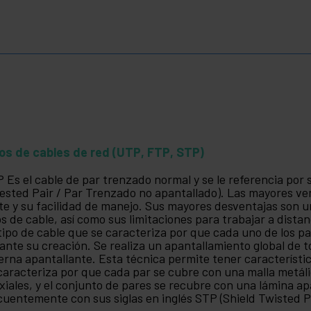
os de cables de red (UTP, FTP, STP)
 Es el cable de par trenzado normal y se le referencia por 
ested Pair / Par Trenzado no apantallado). Las mayores ven
te y su facilidad de manejo. Sus mayores desventajas son u
os de cable, así como sus limitaciones para trabajar a dist
tipo de cable que se caracteriza por que cada uno de los 
ante su creación. Se realiza un apantallamiento global de 
erna apantallante. Esta técnica permite tener característic
caracteriza por que cada par se cubre con una malla metáli
xiales, y el conjunto de pares se recubre con una lámina ap
cuentemente con sus siglas en inglés STP (Shield Twisted P