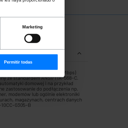
ue les haya proporcionado o
Marketing
Permitir todas
misji danych do 1 Gbps (1000Mbps)
godny ze standardem ANSI/TIA-568-C.
 automatyki domowej i na przykład
lne zastosowanie do podłączenia np.
er, modemów lub ogólnie elektroniki
, biurach, magazynach, centrach danych
5-10CC-0305-B