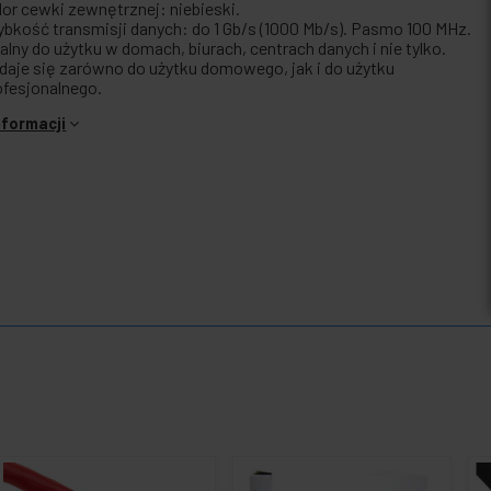
lor cewki zewnętrznej: niebieski.
ybkość transmisji danych: do 1 Gb/s (1000 Mb/s). Pasmo 100 MHz.
ealny do użytku w domach, biurach, centrach danych i nie tylko.
daje się zarówno do użytku domowego, jak i do użytku
ofesjonalnego.
nformacji