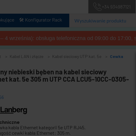
+34 934987121
okujące
🛠️ Konfigurator Rack
a – 4 września): obsługa telefoniczna od 09:00 do 17:00, 
t
Kabel LAN i złącze
Kabel sieciowy UTP kat. 5e
Cewka
ny niebieski bęben na kabel sieciowy
net kat. 5e 305 m UTP CCA LCU5-10CC-0305-
56
chniczne
wka kabla Ethernet kategorii 5e UTP RJ45.
ugość cewki kabla Ethernet: 305 m.