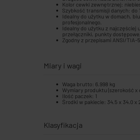
+
Karty SCSI i akcesoria
Kolor cewki zewnętrznej: niebies
Szybkość transmisji danych: do 
+
Sieci Ubiquiti
Idealny do użytku w domach, biu
profesjonalnego.
+
Szafy i
Idealny do użytku z najczęściej
serwery
przełączniki, punkty dostępowe,
Audio
Zgodny z przepisami ANSI/TIA-5
+
i
wideo
+
Oświetlenie
Miary i wagi
i dźwięk
+
Fotografia
Waga brutto: 6.998 kg
+
Wymiary produktu (szerokość x g
Narzędzia
Ilość paczek: 1
i sprzęt
Środki w pakiecie: 34.5 x 34.0 x 
+
Bezpieczeństwo,
alarmy i kontrola
+
Elektronika
Klasyfikacja
i gadżety
Dom i