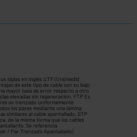
sus siglas en inglés UTP (Unshiedld
tajas de este tipo de cable son su bajo
na mayor tasa de error respecto a otro
ancias elevadas sin regeneración. FTP Es
pares es trenzado uniformemente
todos los pares mediante una lámina
as similares al cable apantallado. STP
ca, de la misma forma que los cables
antallante. Se referencia
air / Par Trenzado Apantallado)