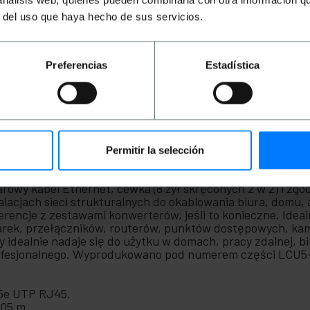
 análisis web, quienes pueden combinarla con otra información q
r del uso que haya hecho de sus servicios.
Preferencias
Estadística
Permitir la selección
 o długości 305 m AWG24 CCA kategorii 5e. Prędkość trans
rowy kabel Ethernet, cewka (8 żył skręconych 2 w 2) i z
lacjach sieci strukturalnych do okablowania biura, domu,
erencje z zestawami konwerterów, jeśli to konieczne. Idea
rek, przełączników, routerów, punktów dostępowych, kam
iowy idealnie nadaje się do użytku w domach, pracy zdalnej
 profesjonalnego. Wyprodukowano pod numerem części LCU
 5e UTP RJ45.
305 m.