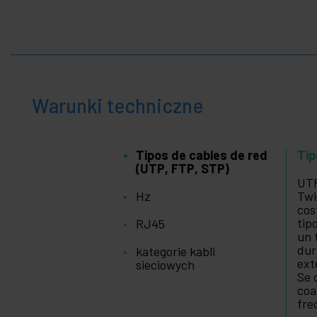
+
biznes
+
Czas
wolny
+
Strefa
medyczna
Warunki techniczne
Tipos de cables de red
Tip
(UTP, FTP, STP)
UTP
Hz
Twi
cos
tip
RJ45
un 
dur
kategorie kabli
ext
sieciowych
Se 
coa
fre