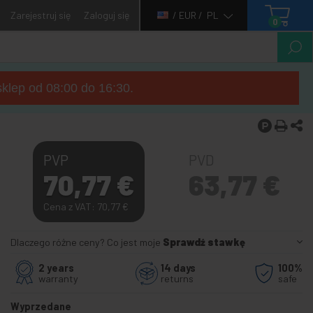
Zarejestruj się
Zaloguj się
/ EUR /
PL
0
sklep od 08:00 do 16:30.
PVP
PVD
70,77
€
63,77
€
Cena z VAT: 70,77
€
Dlaczego różne ceny? Co jest moje
Sprawdź stawkę
2 years
14 days
100%
warranty
returns
safe
Wyprzedane