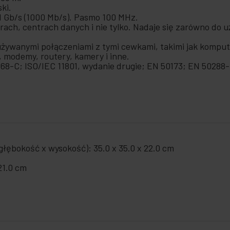
ki.
1 Gb/s (1000 Mb/s). Pasmo 100 MHz.
rach, centrach danych i nie tylko. Nadaje się zarówno do 
 używanymi połączeniami z tymi cewkami, takimi jak kompute
 modemy, routery, kamery i inne.
68-C; ISO/IEC 11801, wydanie drugie; EN 50173; EN 50288-
łębokość x wysokość): 35.0 x 35.0 x 22.0 cm
21.0 cm