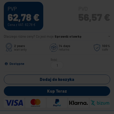
PVP
PVD
62,78
€
56,57
€
Cena z VAT: 62,78
€
Dlaczego różne ceny? Co jest moje
Sprawdź stawkę
2 years
14 days
100%
warranty
returns
safe
Ilość
Dostępne
Dodaj do koszyka
Kup Teraz