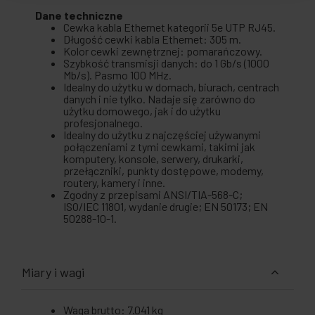
Dane techniczne
Cewka kabla Ethernet kategorii 5e UTP RJ45.
Długość cewki kabla Ethernet: 305 m.
Kolor cewki zewnętrznej: pomarańczowy.
Szybkość transmisji danych: do 1 Gb/s (1000
Mb/s). Pasmo 100 MHz.
Idealny do użytku w domach, biurach, centrach
danych i nie tylko. Nadaje się zarówno do
użytku domowego, jak i do użytku
profesjonalnego.
Idealny do użytku z najczęściej używanymi
połączeniami z tymi cewkami, takimi jak
komputery, konsole, serwery, drukarki,
przełączniki, punkty dostępowe, modemy,
routery, kamery i inne.
Zgodny z przepisami ANSI/TIA-568-C;
ISO/IEC 11801, wydanie drugie; EN 50173; EN
50288-10-1.
Miary i wagi
Waga brutto: 7.041 kg