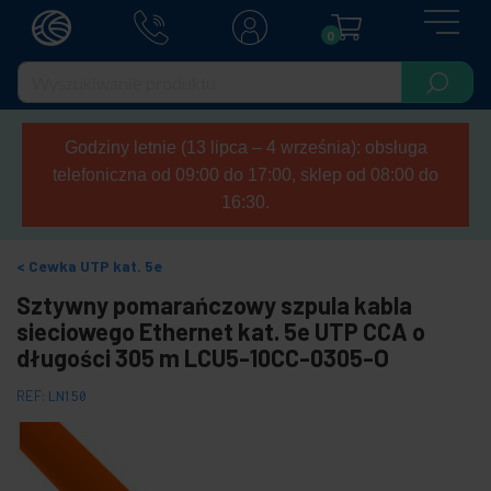
0
Godziny letnie (13 lipca – 4 września): obsługa
telefoniczna od 09:00 do 17:00, sklep od 08:00 do
16:30.
Cewka UTP kat. 5e
Sztywny pomarańczowy szpula kabla
sieciowego Ethernet kat. 5e UTP CCA o
długości 305 m LCU5-10CC-0305-O
REF:
LN150