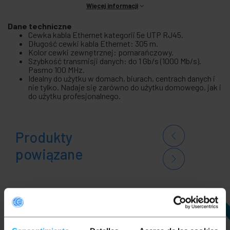
Więcej informacji
Dane techniczne
Cewka kabla Ethernet kategorii 5e UTP RJ45.
Długość cewki kabla Ethernet: 305 m.
Kolor cewki zewnętrznej: pomarańczowy.
Szybkość transmisji danych: do 1 Gb/s (1000 Mb/s).
Pasmo 100 MHz.
Idealny do użytku w domach, biurach, centrach danych i
nie tylko. Nadaje się zarówno do użytku domowego, jak i
do użytku profesjonalnego.
Produkty
powiązane