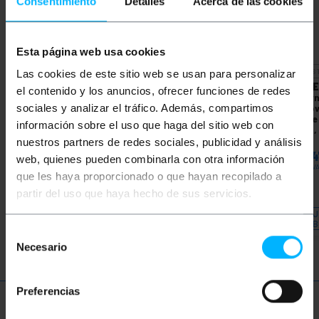
Consentimiento
Detalles
Acerca de las cookies
Esta página web usa cookies
NIEDOSTĘPNY
NIEDOSTĘPNY
NIEDOS
Las cookies de este sitio web se usan para personalizar
LANBERG
Zwijacz kabla
BEMATIK
Sztywny
LANBE
el contenido y los anuncios, ofrecer funciones de redes
sieciowego Ethernet,
niebieski szpula na
sztywn
sztywny, zielony, kat.
kabel sieciowy Ethernet
siecio
sociales y analizar el tráfico. Además, compartimos
5e, UTP CCA, 305 m
kat. 5e UTP CCA o
kat. 5
información sobre el uso que haga del sitio web con
LCU5-10CC-0305-G
długości 100 m
305 m,
przez 
nuestros partners de redes sociales, publicidad y análisis
PVP
PVD
PVP
PVD
PVP
12CU-
62,16
€
56,01
€
29,34
€
25,91
€
142,
web, quienes pueden combinarla con otra información
62,16
€
VAT inc.
29,34
€
VAT inc.
142,47
€
VA
que les haya proporcionado o que hayan recopilado a
partir del uso que haya hecho de sus servicios.
REF:
LN153
REF:
LQ011
DAJ MI ZNAĆ, KIEDY
DAJ MI ZNAĆ, KIEDY
DAJ
BĘDZIE ZAPAS
BĘDZIE ZAPAS
B
Selección
Necesario
de
consentimiento
Preferencias
Więcej informacji