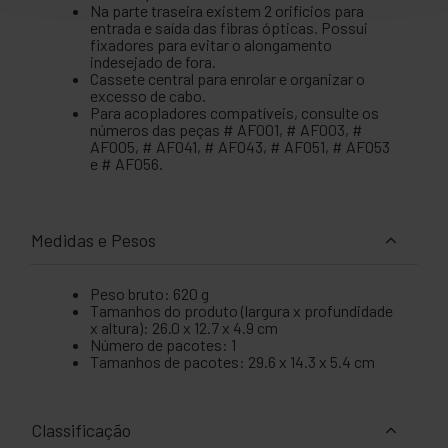
Na parte traseira existem 2 orifícios para
entrada e saída das fibras ópticas. Possui
fixadores para evitar o alongamento
indesejado de fora.
Cassete central para enrolar e organizar o
excesso de cabo.
Para acopladores compatíveis, consulte os
números das peças # AF001, # AF003, #
AF005, # AF041, # AF043, # AF051, # AF053
e # AF056.
Medidas e Pesos
Peso bruto: 620 g
Tamanhos do produto (largura x profundidade
x altura): 26.0 x 12.7 x 4.9 cm
Número de pacotes: 1
Tamanhos de pacotes: 29.6 x 14.3 x 5.4 cm
Classificação