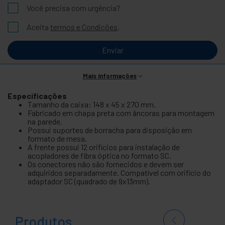
Você precisa com urgência?
Aceita
termos e Condições
.
Enviar
Mais informações
Especificações
Tamanho da caixa: 148 x 45 x 270 mm.
Fabricado em chapa preta com âncoras para montagem
na parede.
Possui suportes de borracha para disposição em
formato de mesa.
A frente possui 12 orifícios para instalação de
acopladores de fibra óptica no formato SC.
Os conectores não são fornecidos e devem ser
adquiridos separadamente. Compatível com orifício do
adaptador SC (quadrado de 9x13mm).
Produtos