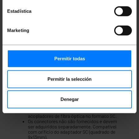
Estadística
Descrição
Marketing
Caixa de terminais de fibra óptica para montagem
na parede ou mesa. Permite gerenciar até 12
conectores com formato de conector SC Simplex. É
um invólucro de metal preto.
Permitir todas
especificações
Permitir la selección
Tamanho da caixa: 148 x 45 x 270 mm.
Fabricado em chapa preta com âncoras para
montagem na parede.
Denegar
Possui suportes de borracha para disposição
em formato de mesa.
A frente possui 12 orifícios para instalação de
acopladores de fibra óptica no formato SC.
Os conectores não são fornecidos e devem
ser adquiridos separadamente. Compatível
com orifício do adaptador SC (quadrado de
9x13mm).