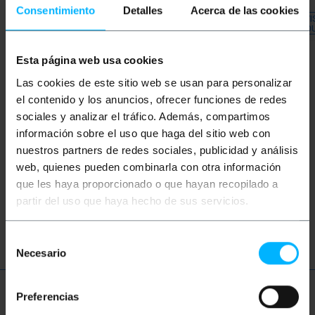
Entrega imediata
REF:
FQ036
REF:
FQ055
Consentimiento
Detalles
Acerca de las cookies
Quantidade
AVISE-ME QUANDO
AVI
HOUVER ESTOQUE
HO
Esta página web usa cookies
Las cookies de este sitio web se usan para personalizar
Palavras-chave
el contenido y los anuncios, ofrecer funciones de redes
sociales y analizar el tráfico. Además, compartimos
Não encontrou o que estava procurando?
información sobre el uso que haga del sitio web con
Este tópico pode ajudá-lo
nuestros partners de redes sociales, publicidad y análisis
web, quienes pueden combinarla con otra información
que les haya proporcionado o que hayan recopilado a
rede
ethernet
LAN
patch cord
partir del uso que haya hecho de sus servicios.
ftth
fibra
ótica
Selección
Necesario
de
consentimiento
Preferencias
Mais informações