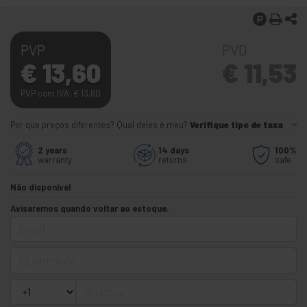
PVP
PVD
€
13,60
€
11,53
PVP com IVA:
€
13,60
Por que preços diferentes? Qual deles é meu?
Verifique tipo de taxa
2 years
14 days
100%
warranty
returns
safe
Não disponível
Avisaremos quando voltar ao estoque.
Email
Quantidade
Telefone