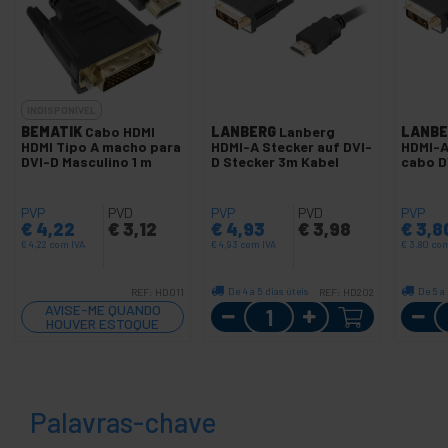
INDISPONÍVEL
BEMATIK
Cabo HDMI
LANBERG
Lanberg
LANBE
HDMI Tipo A macho para
HDMI-A Stecker auf DVI-
HDMI-A
DVI-D Masculino 1 m
D Stecker 3m Kabel
cabo D
PVP
PVD
PVP
PVD
PVP
€
4,22
€
3,12
€
4,93
€
3,98
€
3,8
€
4,22
com IVA
€
4,93
com IVA
€
3,80
com
De 4 a 5 dias úteis
De 5 a 
REF:
HD011
REF:
HD202
Quantidade
AVISE-ME QUANDO
HOUVER ESTOQUE
Palavras-chave