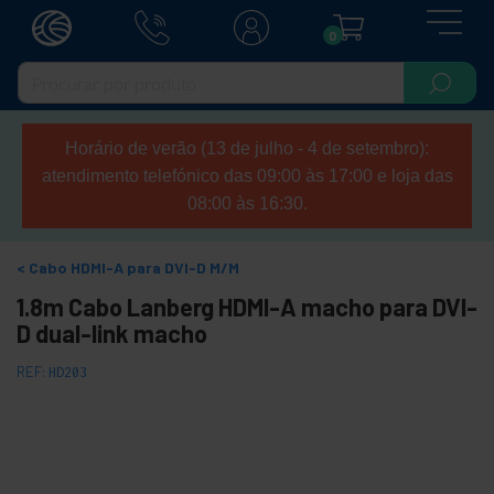
0
Horário de verão (13 de julho - 4 de setembro):
atendimento telefónico das 09:00 às 17:00 e loja das
08:00 às 16:30.
Cabo HDMI-A para DVI-D M/M
1.8m Cabo Lanberg HDMI-A macho para DVI-
D dual-link macho
REF:
HD203