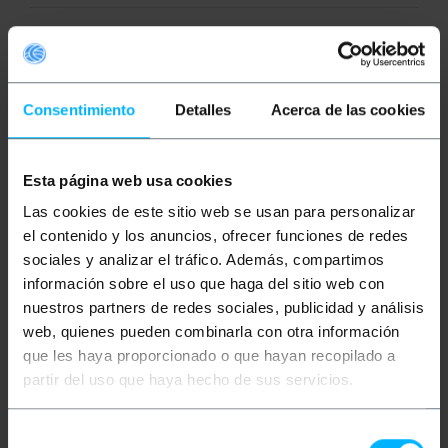
Cabo adaptador de sinal HDMI para DVI perfeito para
transmitir sinais de vídeo e áudio de alta definição
entre vários dispositivos. É um cabo com 1 porta
HDMI-A macho em uma extremidade e 1 porta DVI-D
Consentimiento
Detalles
Acerca de las cookies
macho na outra. Adaptador bidirecional profissional
e de alto desempenho ideal para transmitir e enviar
sinais de vídeo e áudio de dispositivos como
celulares, tablets, laptops, computadores, etc., para
dispositivos como TVs, projetores, monitores, etc.
Esta página web usa cookies
Fabricado pela Lanberg, com referência CA-HDDV-
Las cookies de este sitio web se usan para personalizar
20CU-0018-BK.
el contenido y los anuncios, ofrecer funciones de redes
Especificações
sociales y analizar el tráfico. Además, compartimos
Cabo adaptador de sinal com transmissão
información sobre el uso que haga del sitio web con
bidirecional de 1 porta HDMI macho para 1
nuestros partners de redes sociales, publicidad y análisis
porta DVI macho, perfeito para inúmeros
web, quienes pueden combinarla con otra información
dispositivos eletrônicos.
É um transmissor bidirecional, ou seja, o sinal
que les haya proporcionado o que hayan recopilado a
é capaz de trafegar de HDMI para DVI assim
partir del uso que haya hecho de sus servicios.
como de DVI para HDMI.
Em uma extremidade possui um conector
HDMI-A macho e na outra possui um conector
Selección
DVI-D 1 macho.