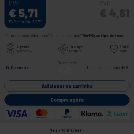
PVP
PVD
€
5,71
€
4,61
PVP com IVA:
€
5,71
Por que preços diferentes? Qual deles é meu?
Verifique tipo de taxa
2 years
14 days
100%
warranty
returns
safe
Quantidade
Disponível
Disponível em mais de 10
Adicionar ao carrinho
Compre agora
Mais informações