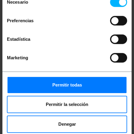
Conector HDMI-A (padrão) de alta velocidade
Necesario
de
para transmissão de maior qualidade.
consentimiento
Conector DVI-D (24+1) de link duplo.
Possui um design compacto e fácil de
Preferencias
instalar. Este tipo de adaptador não requer
configuração ou software adicional ou
adaptadores adicionais (plug-and-play).
Ele suporta sinais de vídeo de alta definição, o
Estadística
que proporciona ótima qualidade.
Resolução máxima de vídeo: 3940 x 2160px
(4K) e 60Hz.
Largura de banda máxima de 6,5 Gb/s.
Marketing
Fio de bitola 28 AWG e feito de cobre.
É um cabo blindado duplamente com
conectores banhados a ouro que
proporcionam maior segurança, resistência e
durabilidade.
Permitir todas
Este tipo de cabo não suporta sinal analógico.
Cabo adaptador de alta qualidade ideal para
compartilhar sinais de vídeo e áudio entre
vários dispositivos como computadores,
Permitir la selección
celulares, telas, TVs, tablets, monitores,
projetores e muitos mais.
Comprimento do cabo de 1,8 m.
cor preta.
Denegar