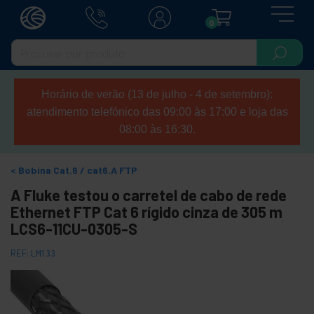
0
Horário de verão (13 de julho - 4 de setembro):
atendimento telefónico das 09:00 às 17:00 e loja das
08:00 às 16:30.
Bobina Cat.6 / cat6.A FTP
A Fluke testou o carretel de cabo de rede
Ethernet FTP Cat 6 rígido cinza de 305 m
LCS6-11CU-0305-S
REF:
LM133