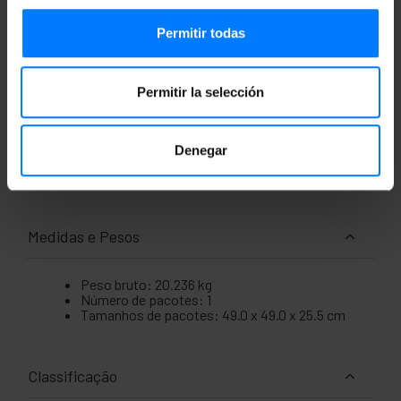
data centers e muito mais. Válido tanto para
uso doméstico quanto para uso profissional.
Ideal para uso com as conexões mais
Permitir todas
utilizadas com essas bobinas como
computadores, consoles, servidores,
impressoras, switches, pontos de acesso,
modems, roteadores, câmeras e muito mais.
Permitir la selección
Está em conformidade com os regulamentos
ANSI/TIA-568-C; ISO/IEC 11801 2ª Ed.; EN
50173; EN 50288-10-1.
Denegar
Testado com certificação Fluke para
instaladores e instalações que a necessitem.
Medidas e Pesos
Peso bruto: 20.236 kg
Número de pacotes: 1
Tamanhos de pacotes: 49.0 x 49.0 x 25.5 cm
Classificação