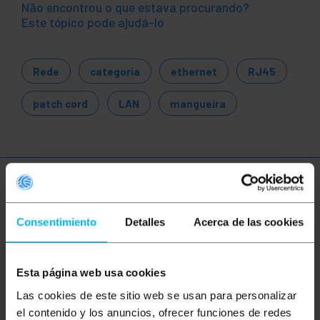
Não encontrou o que estava procurando?
Este tópico pode ajudá-lo
Rede
categoria
ethernet
RJ45
patch cord
LAN
mangueira
Mais informações
Consentimiento
Detalles
Acerca de las cookies
Descrição
Esta página web usa cookies
Carretel de cabo de rede rígido FTP categoria 6 de
Las cookies de este sitio web se usan para personalizar
305 m. Velocidade de transmissão de dados de até 1
Gbps (1000 Mbps) com largura de banda de até 250
el contenido y los anuncios, ofrecer funciones de redes