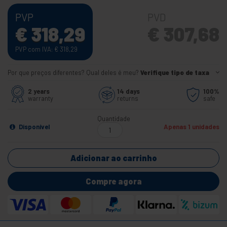
PVP
PVD
€
318,29
€
307,68
PVP com IVA:
€
318,29
Por que preços diferentes? Qual deles é meu?
Verifique tipo de taxa
2 years
14 days
100%
warranty
returns
safe
Quantidade
Disponível
Apenas 1 unidades
Adicionar ao carrinho
Compre agora