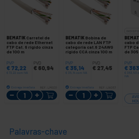
INDISPO
BEMATIK
Carretel de
BEMATIK
Bobina de
BEMAT
cabo de rede Ethernet
cabo de rede LAN FTP
cabo d
FTP Cat. 6 rígido cinza
categoria cat.6 24AWG
FTP Cat
de 100 m
rígido CCA cinza 100 m
de 305
PVP
PVD
PVP
PVD
PVP
€
72,22
€
60,94
€
35,14
€
27,45
€
363
€
72,22
com IVA
€
35,14
com IVA
€
363,53
IVA
Entrega imediata
Entrega imediata
REF:
LM031
REF:
LN057
Quantidade
Quantidade
AVI
HO
Palavras-chave