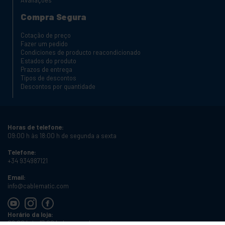
Avaliações
Compra Segura
Cotação de preço
Fazer um pedido
Condiciones de producto reacondicionado
Estados do produto
Prazos de entrega
Tipos de descontos
Descontos por quantidade
Horas de telefone:
09:00 h às 18:00 h de segunda a sexta
Telefone:
+34 934987121
Email:
info@cablematic.com
Horário da loja:
08:00 h às 17:00 h de segunda a sexta