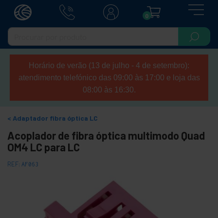
0
Horário de verão (13 de julho - 4 de setembro):
atendimento telefónico das 09:00 às 17:00 e loja das
08:00 às 16:30.
Adaptador fibra óptica LC
Acoplador de fibra óptica multimodo Quad
OM4 LC para LC
REF:
AF063