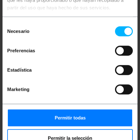
que les haya proporcionado o que hayan recopilado a
partir del uso que haya hecho de sus servicios.
Adaptador de fibra óptica Duplex OM4 que permite o
emparelhamento de um conector LC com outro LC.
Acoplador de alta qualidade que possui manga
Selección
cerâmica para uma conexão ideal e segura dos
Necesario
cabos. Ideal para transmissão de conexão de fibra
de
óptica em longas distâncias.
consentimiento
Especificações
Preferencias
Acoplador de fibra óptica OM4 quádruplo rosa
que permite a emenda de cabos com a mínima
perda possível.
Estadística
São utilizados em distribuidores para facilitar
a rápida desconexão e troca.
Permite emparelhar quatro conectores de
Marketing
fibra LC com outros quatro conectores LC,
fêmea para fêmea.
Permite a emenda de cabos Quad Multi-Mode
OM4 para transmissão Ethernet 10, 40 e 100G.
Formato a ser instalado em um patch panel de
conector LC.
Permitir todas
Excelente qualidade de conexão.
Possui manga cerâmica de zircônio que
permite conectar os cabos.
Permitir la selección
Carcaça em plástico ABS altamente