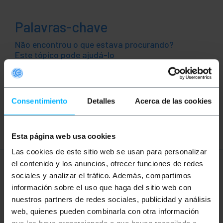
Palavras-chave
Não encontrou o que estava procurando?
Este tópico pode ajudá-lo
rede
ethernet
LAN
patch cord
Consentimiento
Detalles
Acerca de las cookies
ftth
fibra
ótica
Esta página web usa cookies
Las cookies de este sitio web se usan para personalizar
el contenido y los anuncios, ofrecer funciones de redes
Mais informações
sociales y analizar el tráfico. Además, compartimos
información sobre el uso que haga del sitio web con
nuestros partners de redes sociales, publicidad y análisis
Descrição
web, quienes pueden combinarla con otra información