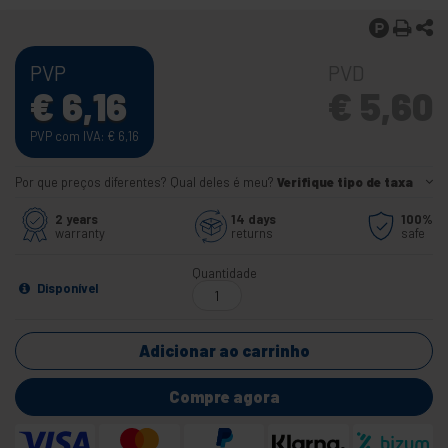
PVP
PVD
€
6,16
€
5,60
PVP com IVA:
€
6,16
Por que preços diferentes? Qual deles é meu?
Verifique tipo de taxa
2 years
14 days
100%
warranty
returns
safe
Quantidade
Disponível
Adicionar ao carrinho
Compre agora