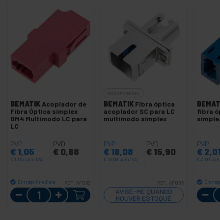
INDISPONÍVEL
BEMATIK
Acoplador de
BEMATIK
Fibra óptica
BEMAT
Fibra Óptica simplex
acoplador SC para LC
fibra ó
OM4 Multimodo LC para
multimodo simplex
simpl
LC
PVP
PVD
PVP
PVD
PVP
€
1,05
€
0,88
€
18,08
€
15,90
€
2,0
€
1,05
com IVA
€
18,08
com IVA
€
2,01
com
Entrega imediata
Entreg
REF:
AF062
REF:
AF056
Quantidade
AVISE-ME QUANDO
HOUVER ESTOQUE