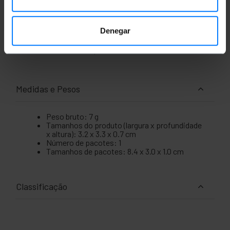
resistente e durável.
Protegido por tampões que protegem contra
sujeira.
Denegar
Pode ser usado em redes locais LAN, SAN de
armazenamento, WAN de área ampla e MAN
de área metropolitana.
Medidas e Pesos
Peso bruto: 7 g
Tamanhos do produto (largura x profundidade
x altura): 3.2 x 3.3 x 0.7 cm
Número de pacotes: 1
Tamanhos de pacotes: 8.4 x 3.0 x 1.0 cm
Classificação