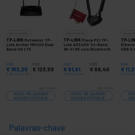
INDISPONÍVEL
INDISPONÍVEL
INDISPO
TP-LINK
Roteador TP-
TP-LINK
Placa PCI TP-
TP-LI
Link Archer MR400 Dual
Link AX5400 Tri-Band
Ethern
Band 4G LTE
Wi-Fi 6E com Bluetooth
USB 2.
PVP
PVD
PVP
PVD
PVP
€
152,25
€
123,58
€
81,81
€
66,40
€
11,2
€
152,25
com IVA
€
81,81
com IVA
€
11,25
co
REF:
TP405
REF:
TP391
AVISE-ME QUANDO
AVISE-ME QUANDO
AVI
HOUVER ESTOQUE
HOUVER ESTOQUE
HO
Palavras-chave