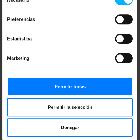
Dispositivo de conectividade sem fio TP-Link com
de
uma interface de host USB e WLAN. É equipado
consentimiento
com tecnologia de transferência de dados de até
867 Mbit/s e suporta os padrões Wi-Fi 5 (802.11ac) e
Preferencias
Dual Band (2,4 GHz / 5 GHz). Além disso, o produto
possui alimentação USB e vem na cor preta.
Fabricado pela TP-Link com referência Archer T3U
Plus.
Estadística
Especificações
TP-Link Archer T3U Plus: tecnologia de
Marketing
conectividade sem fio.
Interface do host: USB.
Interface: WLAN.
Taxa máxima de transferência de dados: 867
Mbit/s.
Padrão Wi-Fi: Wi-Fi 5 (802.11ac).
Permitir todas
Banda Wi-Fi: banda dupla (2,4 GHz / 5 GHz).
Alimentado por USB.
Cor do produto: Preto.
Ideal para melhorar a conectividade sem fio
Permitir la selección
em ambientes domésticos ou de escritório.
Compatibilidade com: Windows
10/8.1/8/7/Vista/XP, Mac OS X 10.9-10.14,
Denegar
Linux.
Conexões: Wi-Fi, USB.
Recursos: Tecnologia MU-MIMO, tecnologia de