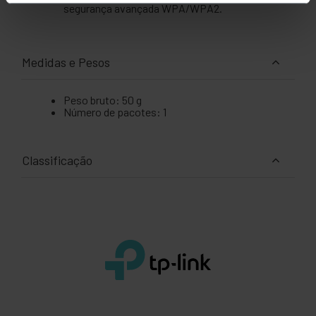
segurança avançada WPA/WPA2.
Medidas e Pesos
Peso bruto: 50 g
Número de pacotes: 1
Classificação