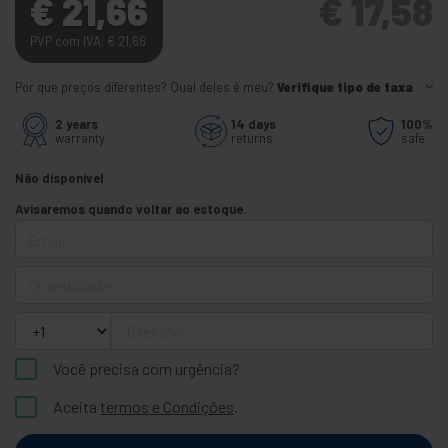
€
21,66
€
17,58
PVP com IVA:
€
21,66
Por que preços diferentes? Qual deles é meu?
Verifique tipo de taxa
2 years
14 days
100%
warranty
returns
safe
Não disponível
Avisaremos quando voltar ao estoque.
Email
Quantidade
Telefone
Você precisa com urgência?
Aceita
termos e Condições
.