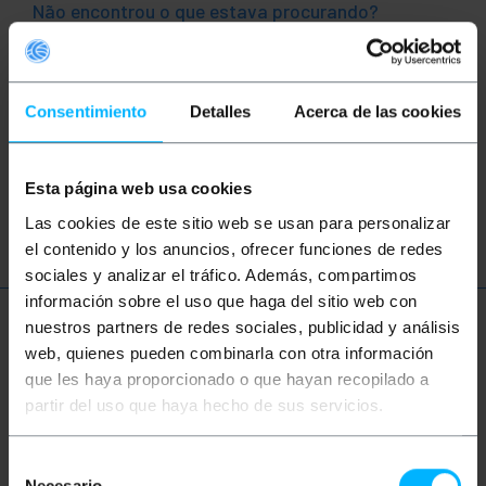
Não encontrou o que estava procurando?
Este tópico pode ajudá-lo
Wi-Fi
Ethernet
LAN
Internet
Consentimiento
Detalles
Acerca de las cookies
USB
router
switch
business
Esta página web usa cookies
wi-fi
ethernet
mi-fi
PoE
Las cookies de este sitio web se usan para personalizar
el contenido y los anuncios, ofrecer funciones de redes
sociales y analizar el tráfico. Además, compartimos
información sobre el uso que haga del sitio web con
nuestros partners de redes sociales, publicidad y análisis
Mais informações
web, quienes pueden combinarla con otra información
que les haya proporcionado o que hayan recopilado a
partir del uso que haya hecho de sus servicios.
Descrição
Selección
Necesario