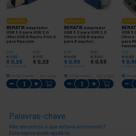
OUTLET
80%
OUTLET
85%
OUTLET
BEMATIK
Adaptador
BEMATIK
Adaptador
BEMAT
USB 3.0 para USB 2.0
USB 3.0 para USB 2.0
USB 3.
(Mini USB B Macho Pino 5
(Micro USB B macho
(Micro
para Masculin
para B macho)
para M
Femini
PVP
PVD
PVP
PVD
PVP
€
1,32
€
1,17
€
4,00
€
3,52
€
5,33
€
0,26
€
0,23
€
0,60
€
0,53
€
0,8
€
0,26
com IVA
€
0,60
com IVA
€
0,80
com
Entrega imediata
Entrega imediata
Entreg
REF:
UY081
REF:
UY033
Quantidade
Quantidade
Palavras-chave
Não encontrou o que estava procurando?
Este tópico pode ajudá-lo