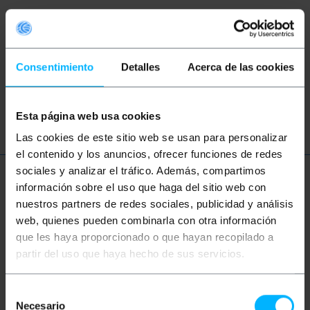
Cabo USB
Adaptador USB
Consentimiento
Detalles
Acerca de las cookies
Conversor USB
USB 1.1
USB 2.0
USB 3.0
Esta página web usa cookies
Las cookies de este sitio web se usan para personalizar
el contenido y los anuncios, ofrecer funciones de redes
sociales y analizar el tráfico. Además, compartimos
Mais informações
información sobre el uso que haga del sitio web con
nuestros partners de redes sociales, publicidad y análisis
web, quienes pueden combinarla con otra información
que les haya proporcionado o que hayan recopilado a
Descrição
partir del uso que haya hecho de sus servicios.
Adaptador compacto que oferece uma solução
Selección
prática para conectar dispositivos com conectores
USB 3.0 tipo B macho e USB 2.0 tipo MiniUSB tipo A
Necesario
de