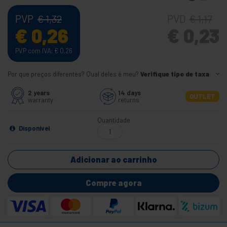
PVP
PVD
€
1,32
€
1,17
€
0,26
€
0,23
PVP com IVA:
€
0,26
Por que preços diferentes? Qual deles é meu?
Verifique tipo de taxa
2 years
14 days
OUTLET
warranty
returns
Quantidade
Disponível
Adicionar ao carrinho
Compre agora