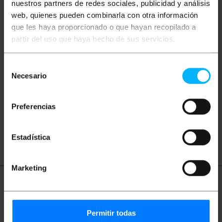
nuestros partners de redes sociales, publicidad y análisis
web, quienes pueden combinarla con otra información
que les haya proporcionado o que hayan recopilado a
partir del uso que haya hecho de sus servicios.
Selección
Vídeos
Necesario
de
consentimiento
Preferencias
Assista vídeo
Estadística
Marketing
Termos técnicos
Permitir todas