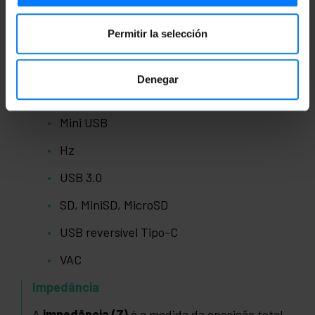
Impedância
Permitir la selección
Bluetooth
USB
Denegar
MicroUSB
Mini USB
Hz
USB 3.0
SD, MiniSD, MicroSD
USB reversível Tipo-C
VAC
Impedância
A
impedância (Z)
é a medida da oposição total