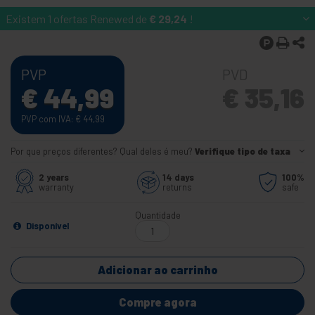
Existem 1 ofertas Renewed de
€
29,24
!
PVP
PVD
€
44,99
€
35,16
PVP com IVA:
€
44,99
Por que preços diferentes? Qual deles é meu?
Verifique tipo de taxa
2 years
14 days
100%
warranty
returns
safe
Quantidade
Disponível
Adicionar ao carrinho
Compre agora