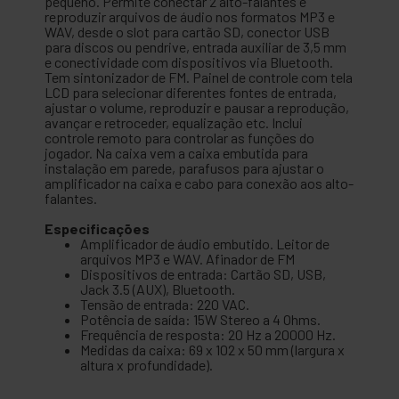
pequeno. Permite conectar 2 alto-falantes e
reproduzir arquivos de áudio nos formatos MP3 e
WAV, desde o slot para cartão SD, conector USB
para discos ou pendrive, entrada auxiliar de 3,5 mm
e conectividade com dispositivos via Bluetooth.
Tem sintonizador de FM. Painel de controle com tela
LCD para selecionar diferentes fontes de entrada,
ajustar o volume, reproduzir e pausar a reprodução,
avançar e retroceder, equalização etc. Inclui
controle remoto para controlar as funções do
jogador. Na caixa vem a caixa embutida para
instalação em parede, parafusos para ajustar o
amplificador na caixa e cabo para conexão aos alto-
falantes.
Especificações
Amplificador de áudio embutido. Leitor de
arquivos MP3 e WAV. Afinador de FM
Dispositivos de entrada: Cartão SD, USB,
Jack 3.5 (AUX), Bluetooth.
Tensão de entrada: 220 VAC.
Potência de saída: 15W Stereo a 4 Ohms.
Frequência de resposta: 20 Hz a 20000 Hz.
Medidas da caixa: 69 x 102 x 50 mm (largura x
altura x profundidade).