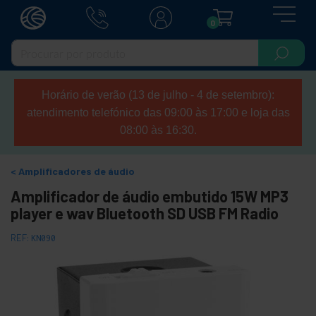
0
Horário de verão (13 de julho - 4 de setembro):
atendimento telefónico das 09:00 às 17:00 e loja das
08:00 às 16:30.
Amplificadores de áudio
Amplificador de áudio embutido 15W MP3
player e wav Bluetooth SD USB FM Radio
REF:
KN090