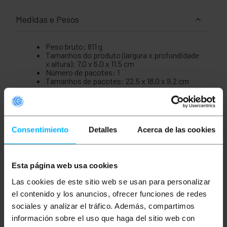
Medidas e Pesos
Peso bruto: 811 g
Tamanhos do produto (largura x profundidade
x altura): 7.0 x 6.0 x 11.5 cm
Número de pacotes: 1
Tamanhos de pacotes: 22.5 x 18.0 x 9.2 cm
Documentação
Consentimiento
Detalles
Acerca de las cookies
Arquivo de produto 1
Esta página web usa cookies
Classificação
Las cookies de este sitio web se usan para personalizar
el contenido y los anuncios, ofrecer funciones de redes
sociales y analizar el tráfico. Además, compartimos
información sobre el uso que haga del sitio web con