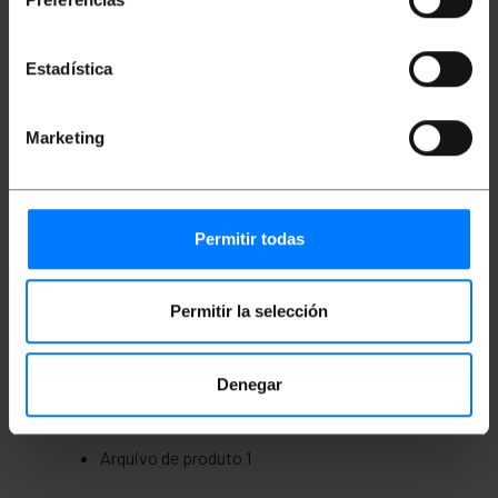
montadas e embaladas, prontas para
instalação. Fabricadas em aço SPCC pintado
em cinza claro (RAL 7035).
Eles atendem aos regulamentos e normas
Estadística
mais exigentes: ANSI/EIARS-310-D, IEC297-
2, DIN41491 (parte 1, parte 7) e DIN41494.
Marketing
Medidas e Pesos
Permitir todas
Peso bruto: 12.5 kg
Tamanhos do produto (largura x profundidade
x altura): 54.0 x 45.0 x 31.2 cm
Número de pacotes: 1
Permitir la selección
Tamanhos de pacotes: 60.0 x 51.5 x 38.0 cm
Denegar
Documentação
Arquivo de produto 1