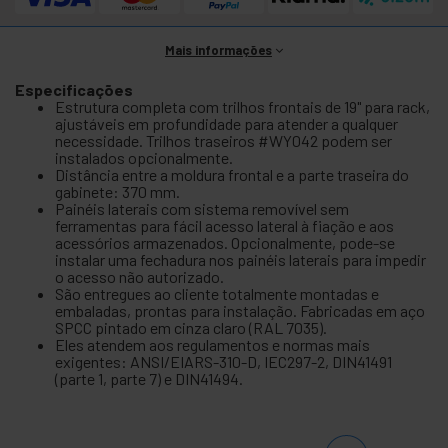
Mais informações
Especificações
Estrutura completa com trilhos frontais de 19" para rack,
ajustáveis em profundidade para atender a qualquer
necessidade. Trilhos traseiros #WY042 podem ser
instalados opcionalmente.
Distância entre a moldura frontal e a parte traseira do
gabinete: 370 mm.
Painéis laterais com sistema removível sem
ferramentas para fácil acesso lateral à fiação e aos
acessórios armazenados. Opcionalmente, pode-se
instalar uma fechadura nos painéis laterais para impedir
o acesso não autorizado.
São entregues ao cliente totalmente montadas e
embaladas, prontas para instalação. Fabricadas em aço
SPCC pintado em cinza claro (RAL 7035).
Eles atendem aos regulamentos e normas mais
exigentes: ANSI/EIARS-310-D, IEC297-2, DIN41491
(parte 1, parte 7) e DIN41494.