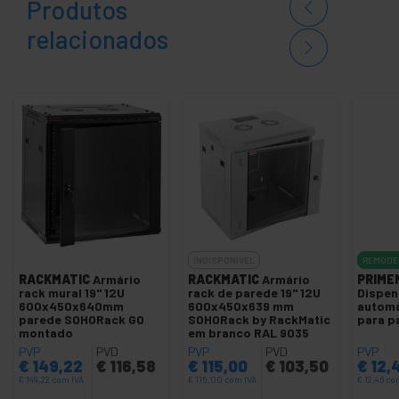
Produtos
relacionados
INDISPONÍVEL
REMODE
RACKMATIC
Armário
RACKMATIC
Armário
PRIME
rack mural 19'' 12U
rack de parede 19'' 12U
Dispen
600x450x640mm
600x450x639 mm
automá
parede SOHORack GO
SOHORack by RackMatic
para pa
montado
em branco RAL 9035
PVP
PVD
PVP
PVD
PVP
€
149,22
€
116,58
€
115,00
€
103,50
€
12,
€
149,22
com IVA
€
115,00
com IVA
€
12,46
co