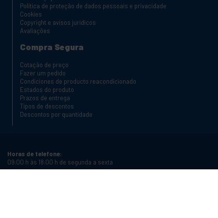
Política de proteção de dados pessoais e privacidade
Cookies
Copyright e avisos jurídicos
Avaliações
Compra Segura
Cotação de preço
Fazer um pedido
Condiciones de producto reacondicionado
Estados do produto
Prazos de entrega
Tipos de descontos
Descontos por quantidade
Horas de telefone:
09:00 h às 18:00 h de segunda a sexta
Telefone:
+34 934987121
Email:
info@cablematic.com