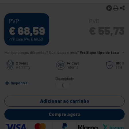
PVP
PVD
€
68,59
€
55,73
PVP com IVA:
€
68,59
Por que preços diferentes? Qual deles é meu?
Verifique tipo de taxa
2 years
14 days
100%
warranty
returns
safe
Quantidade
Disponível
Adicionar ao carrinho
Compre agora