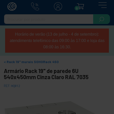
0
Horário de verão (13 de julho - 4 de setembro):
atendimento telefónico das 09:00 às 17:00 e loja das
08:00 às 16:30.
Rack 19" murais SOHORack 450
Armário Rack 19" de parede 6U
540x450mm Cinza Claro RAL 7035
REF:
WQ012