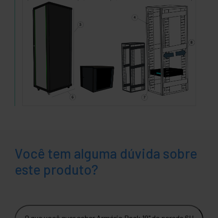
Você tem alguma dúvida sobre
este produto?
O que você quer saber Armário Rack 19" de parede 6U