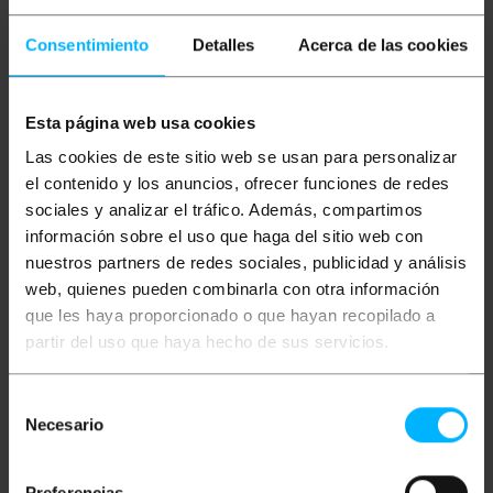
a infraestrutura de TI centralizando dispositivos
como switches, roteadores, réguas de energia e
Consentimiento
Detalles
Acerca de las cookies
outros sistemas de comunicação em um núcleo
operacional seguro. Seu design é otimizado para
organizar sistemas de rack e acessórios,
maximizando o espaço e o gerenciamento de
Esta página web usa cookies
cabos, garantindo uma arquitetura de rede
profissional, organizada e fácil de gerenciar em
Las cookies de este sitio web se usan para personalizar
qualquer instalação de telecomunicações.
el contenido y los anuncios, ofrecer funciones de redes
Especificações
sociales y analizar el tráfico. Además, compartimos
información sobre el uso que haga del sitio web con
Estrutura completa com trilhos frontais de 19"
para rack, ajustáveis em profundidade para
nuestros partners de redes sociales, publicidad y análisis
atender a qualquer necessidade. Trilhos
web, quienes pueden combinarla con otra información
traseiros #WY042 podem ser instalados
opcionalmente.
que les haya proporcionado o que hayan recopilado a
Distância entre a moldura frontal e a parte
partir del uso que haya hecho de sus servicios.
traseira do gabinete: 370 mm.
Painéis laterais com sistema removível sem
ferramentas para fácil acesso lateral à fiação
Selección
e aos acessórios armazenados.
Necesario
Opcionalmente, pode-se instalar uma
de
fechadura nos painéis laterais para impedir o
consentimiento
acesso não autorizado.
São entregues ao cliente totalmente
Preferencias