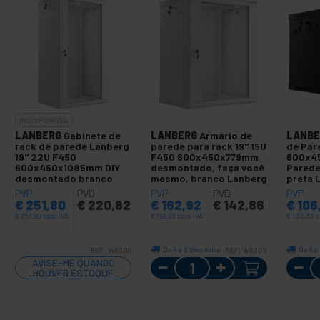
INDISPONÍVEL
LANBERG
Gabinete de
LANBERG
Armário de
LANBE
rack de parede Lanberg
parede para rack 19" 15U
de Par
19" 22U F450
F450 600x450x779mm
600x4
600x450x1085mm DIY
desmontado, faça você
Parede
desmontado branco
mesmo, branco Lanberg
preta 
PVP
PVD
PVP
PVD
PVP
€
251,80
€
220,82
€
162,92
€
142,86
€
106
€
251,80
com IVA
€
162,92
com IVA
€
106,33
c
De 4 a 5 dias úteis
De 5 a 
REF:
WK309
REF:
WK305
Quantidade
AVISE-ME QUANDO
HOUVER ESTOQUE