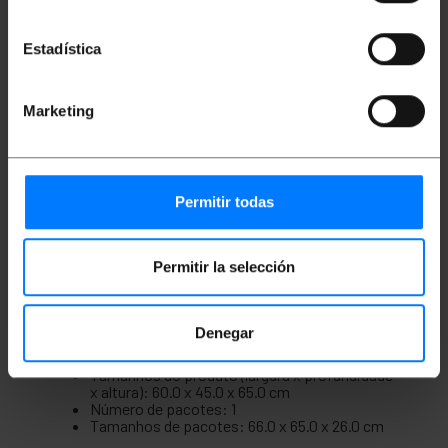
As tampas superior e inferior possuem
orifícios de prensa cabos para acesso
superior e inferior do cabeamento ao interior.
Estadística
Carga máxima suportada 60 kg.
Cumprem com o grau de proteção IP20.
Possui furos na placa traseira para fixação do
gabinete na parede tornando a instalação
Marketing
muito simples (parafusos não inclusos)
Atende aos padrões ANSI/EIA RS-310-D,
IEC297-2, DIN41494; PARTE1 & PART7, ETSI,.
Compatível com os Padrões Internacionais de
19”, ETSI.
Permitir todas
Armário em aço SPCC de 1,2mm de espessura,
pintado em RAL9004 preto.
Permitir la selección
Medidas e Pesos
Denegar
Peso bruto: 23.218 kg
Tamanhos do produto (largura x profundidade
x altura): 60.0 x 45.0 x 65.0 cm
Número de pacotes: 1
Tamanhos de pacotes: 66.0 x 65.0 x 26.0 cm