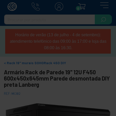
0
Horário de verão (13 de julho - 4 de setembro):
atendimento telefónico das 09:00 às 17:00 e loja das
08:00 às 16:30.
Rack 19" murais SOHORack 450 DIY
Armário Rack de Parede 19" 12U F450
600x450x645mm Parede desmontada DIY
preta Lanberg
REF:
WK302