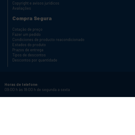
Copyright e avisos jurídicos
Avaliações
Compra Segura
Cotação de preço
Fazer um pedido
Condiciones de producto reacondicionado
Estados do produto
Prazos de entrega
Tipos de descontos
Descontos por quantidade
Horas de telefone:
09:00 h às 18:00 h de segunda a sexta
Telefone:
+34 934987121
Email:
info@cablematic.com