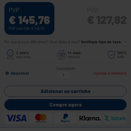
PVP
PVD
€
145,76
€
127,82
PVP com IVA:
€
145,76
Por que preços diferentes? Qual deles é meu?
Verifique tipo de taxa
2 years
14 days
100%
warranty
returns
safe
Quantidade
Disponível
Apenas 2 unidades
Adicionar ao carrinho
Compre agora