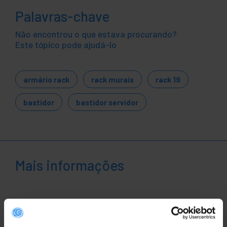
Palavras-chave
Não encontrou o que estava procurando?
Este tópico pode ajudá-lo
armário rack
rack murais
rack 19
bastidor
bastidor servidor
Mais informações
Descrição