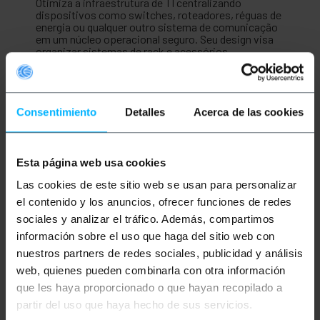
Otimiza a infraestrutura de TI centralizando
dispositivos como switches, roteadores, réguas de
energia ou qualquer outro sistema de comunicação
em um núcleo operacional seguro. Seu design visa
organizar sistemas de rack e acessórios,
otimizando o espaço e o gerenciamento de cabos,
garantindo uma arquitetura de rede profissional,
organizada e fácil de gerenciar em qualquer
instalação de telecomunicações.
Consentimiento
Detalles
Acerca de las cookies
Especificações
Rack de 19" da linha RackMatic MobiRack de
alta qualidade.
Dimensões do armário com as rodas
Esta página web usa cookies
instaladas (largura x profundidade x altura):
600 x 800 x 1270 mm. Altura das rodas: 70
Las cookies de este sitio web se usan para personalizar
mm.
el contenido y los anuncios, ofrecer funciones de redes
Os suportes dianteiros/traseiros de 19" têm
sociales y analizar el tráfico. Además, compartimos
profundidade ajustável, pois são montados
em trilhos deslizantes. Espessura do perfil do
información sobre el uso que haga del sitio web con
suporte: 2 mm.
nuestros partners de redes sociales, publicidad y análisis
Distância máxima entre as estruturas
dianteira e traseira de 620 mm.
web, quienes pueden combinarla con otra información
Compatível com as normas ANSI/EIA RS-310-
que les haya proporcionado o que hayan recopilado a
D, IEC60297-2, DIN41494 (PARTE 1) e
partir del uso que haya hecho de sus servicios.
DIN41494 (PARTE 7).
Compatível com padrões internacionais de 19