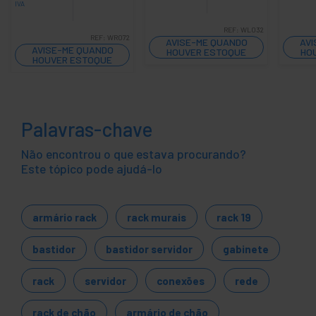
IVA
REF:
WL032
REF:
WR072
AVISE-ME QUANDO
AVI
AVISE-ME QUANDO
HOUVER ESTOQUE
HO
HOUVER ESTOQUE
Palavras-chave
Não encontrou o que estava procurando?
Este tópico pode ajudá-lo
armário rack
rack murais
rack 19
bastidor
bastidor servidor
gabinete
rack
servidor
conexões
rede
rack de chão
armário de chão