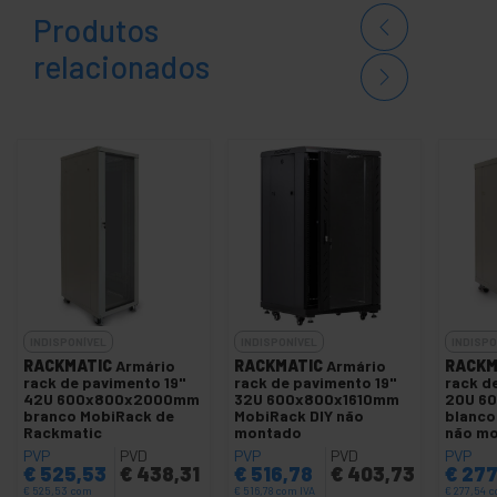
Produtos
relacionados
INDISPONÍVEL
INDISPONÍVEL
INDISPO
RACKMATIC
Armário
RACKMATIC
Armário
RACKM
rack de pavimento 19"
rack de pavimento 19"
rack d
42U 600x800x2000mm
32U 600x800x1610mm
20U 6
branco MobiRack de
MobiRack DIY não
blanco
Rackmatic
montado
não m
PVP
PVD
PVP
PVD
PVP
€
525,53
€
438,31
€
516,78
€
403,73
€
277
€
525,53
com
€
516,78
com IVA
€
277,54
c