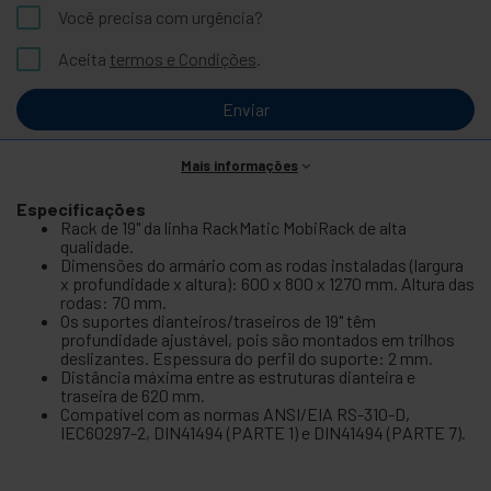
Você precisa com urgência?
Aceita
termos e Condições
.
Enviar
Mais informações
Especificações
Rack de 19" da linha RackMatic MobiRack de alta
qualidade.
Dimensões do armário com as rodas instaladas (largura
x profundidade x altura): 600 x 800 x 1270 mm. Altura das
rodas: 70 mm.
Os suportes dianteiros/traseiros de 19" têm
profundidade ajustável, pois são montados em trilhos
deslizantes. Espessura do perfil do suporte: 2 mm.
Distância máxima entre as estruturas dianteira e
traseira de 620 mm.
Compatível com as normas ANSI/EIA RS-310-D,
IEC60297-2, DIN41494 (PARTE 1) e DIN41494 (PARTE 7).