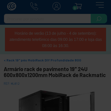
0
Horário de verão (13 de julho - 4 de setembro):
atendimento telefónico das 09:00 às 17:00 e loja das
08:00 às 16:30.
Rack 19" pés MobiRack DIY Profundidade 800
Armário rack de pavimento 19" 24U
600x800x1200mm MobiRack de Rackmatic
REF:
WL012