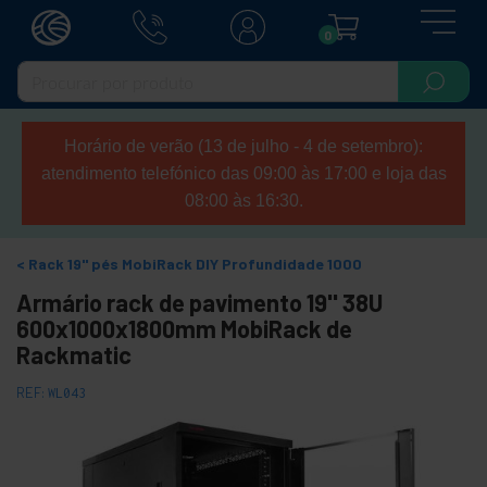
0
Horário de verão (13 de julho - 4 de setembro):
atendimento telefónico das 09:00 às 17:00 e loja das
08:00 às 16:30.
Rack 19" pés MobiRack DIY Profundidade 1000
Armário rack de pavimento 19'' 38U
600x1000x1800mm MobiRack de
Rackmatic
REF:
WL043