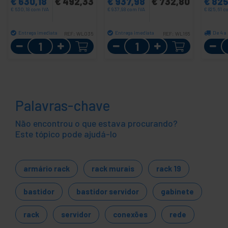
€
630,18
€
492,33
€
937,98
€
732,80
€
825
€
630,18
com IVA
€
937,98
com IVA
€
825,61
c
Entrega imediata
Entrega imediata
De 4 a 
REF:
WL035
REF:
WL165
Quantidade
Quantidade
Palavras-chave
Não encontrou o que estava procurando?
Este tópico pode ajudá-lo
armário rack
rack murais
rack 19
bastidor
bastidor servidor
gabinete
rack
servidor
conexões
rede