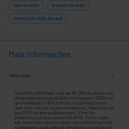
rack de chão
armário de chão
armário de chão de rack
Mais informações
Descrição
RackMatic MobiRack, rack de 19", 38U de altura, com
dimensões externas de 600 mm (largura) x 1000 mm
(profundidade) x 1800 mm (altura) (dimensões do
rack sem rodízios ou pés niveladores). Fabricado em
aço SPCC de alta qualidade com 1,2 mm de
espessura e pintura preta RAL9004. Estes racks
são fornecidos desmontados. De nível profissional
e adequados para salas de servidores com racks de