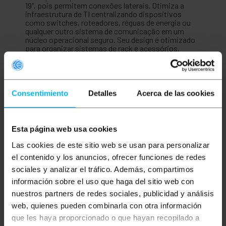
19", pois permitem conexões laterais. Otimiza a
infraestrutura de TI centralizando dispositivos
como switches, roteadores, réguas de energia ou
qualquer outro sistema de comunicação em um
núcleo operacional seguro. Seu design é otimizado
para organizar sistemas de rack e acessórios,
maximizando o espaço e o gerenciamento de
cabos, garantindo uma arquitetura de rede
profissional, organizada e fácil de gerenciar em
qualquer instalação de telecomunicações.
Consentimiento
Detalles
Acerca de las cookies
Especificações
Rack de 19" da linha RackMatic MobiRack de
alta qualidade.
Dimensões do armário com as rodas
Esta página web usa cookies
instaladas (largura x profundidade x altura):
600 x 1000 x 1870 mm. Altura das rodas: 70
Las cookies de este sitio web se usan para personalizar
mm.
el contenido y los anuncios, ofrecer funciones de redes
Os suportes dianteiros/traseiros de 19" têm
profundidade ajustável, pois são montados
sociales y analizar el tráfico. Además, compartimos
em trilhos deslizantes. Espessura do perfil do
información sobre el uso que haga del sitio web con
suporte: 2 mm.
nuestros partners de redes sociales, publicidad y análisis
Distância máxima entre as estruturas
dianteira e traseira de 800 mm.
web, quienes pueden combinarla con otra información
Compatível com as normas ANSI/EIA RS-310-
que les haya proporcionado o que hayan recopilado a
D, IEC60297-2, DIN41494 (PARTE 1) e