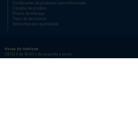
Condiciones de producto reacondicionado
Estados do produto
Prazos de entrega
Tipos de descontos
Descontos por quantidade
Horas de telefone:
09:00 h às 18:00 h de segunda a sexta
Telefone:
+34 934987121
Email:
info@cablematic.com
Horário da loja:
08:00 h às 17:00 h de segunda a sexta
Cablematic Dos Mil SLU, Santander 61, 08020 Barcelona, Espanha
Número de IVA:
ES-B62231261