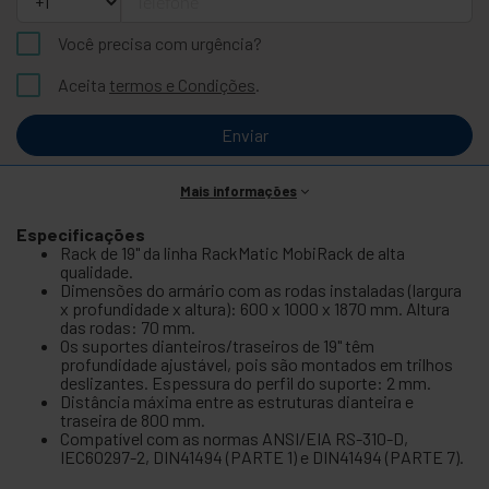
Você precisa com urgência?
Aceita
termos e Condições
.
Enviar
Mais informações
Especificações
Rack de 19" da linha RackMatic MobiRack de alta
qualidade.
Dimensões do armário com as rodas instaladas (largura
x profundidade x altura): 600 x 1000 x 1870 mm. Altura
das rodas: 70 mm.
Os suportes dianteiros/traseiros de 19" têm
profundidade ajustável, pois são montados em trilhos
deslizantes. Espessura do perfil do suporte: 2 mm.
Distância máxima entre as estruturas dianteira e
traseira de 800 mm.
Compatível com as normas ANSI/EIA RS-310-D,
IEC60297-2, DIN41494 (PARTE 1) e DIN41494 (PARTE 7).