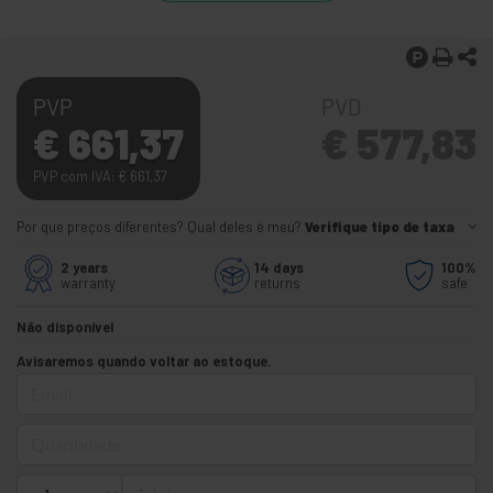
PVP
PVD
€
661,37
€
577,83
PVP com IVA:
€
661,37
Por que preços diferentes? Qual deles é meu?
Verifique tipo de taxa
2 years
14 days
100%
warranty
returns
safe
Não disponível
Avisaremos quando voltar ao estoque.
Email
Quantidade
Telefone