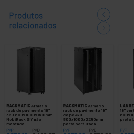
Produtos
relacionados
RACKMATIC
Armário
RACKMATIC
Armário
LANBE
rack de pavimento 19''
rack de pavimento 19"
19" ver
32U 800x1000x1610mm
de pé 47U
800x1
MobiRack DIY não
800x1000x2250mm
preto 
montado
porta perfurada
MobiRack DIY não
PVP
PVD
PVP
PVD
PVP
montado preto