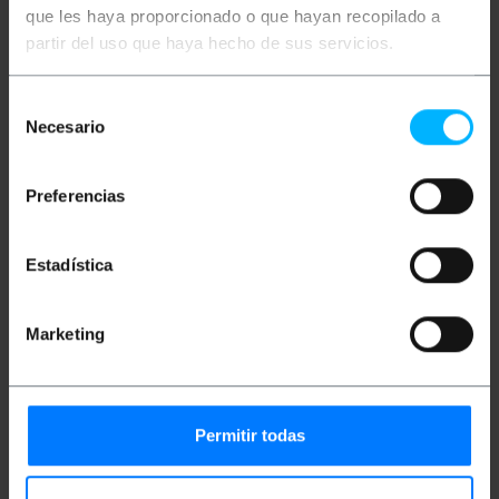
Descrição
que les haya proporcionado o que hayan recopilado a
partir del uso que haya hecho de sus servicios.
Tigela de água dobrável para animais de estimação.
Bolsa de tecido de náilon impermeável portátil
Selección
capaz de reter água em ótimas condições.
Necesario
de
Recipiente prático e fácil de limpar. Ideal para
viagens e passeios com cães: excursões, passeios,
consentimiento
corridas, etc.
Preferencias
Especificações
Bebedouro dobrável para animais de
estimação, que mantém a água em boas
Estadística
condições.
Fabricado em tecido Oxford verde, fácil de
limpar e impermeável, evitando vazamentos
de água.
Marketing
O tecido interno dobra-se facilmente, para que
a tigela seja fácil de armazenar e transportar.
Recipiente prático e confortável que também
serve como comedouro. Ideal para passeios e
excursões ao ar livre com cães.
Permitir todas
Tamanho do bebedouro dobrado: 27 x 13 x 3
cm (largura x altura x profundidade). Tamanho
do bebedouro estendido: 20 x 12 x 20 cm
(largura x altura x profundidade).