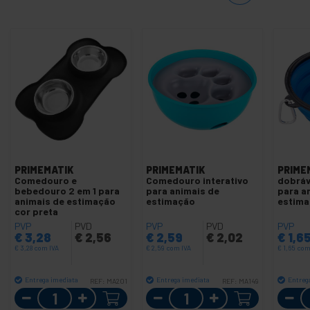
PRIMEMATIK
PRIMEMATIK
PRIME
Comedouro e
Comedouro interativo
dobráv
bebedouro 2 em 1 para
para animais de
para a
animais de estimação
estimação
estima
cor preta
PVP
PVD
PVP
PVD
PVP
€
3,28
€
2,56
€
2,59
€
2,02
€
1,6
€
3,28
com IVA
€
2,59
com IVA
€
1,65
com
Entrega imediata
Entrega imediata
Entreg
REF:
MA201
REF:
MA149
Quantidade
Quantidade