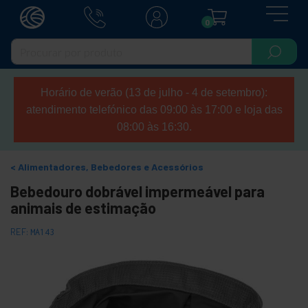
0
Horário de verão (13 de julho - 4 de setembro):
atendimento telefónico das 09:00 às 17:00 e loja das
08:00 às 16:30.
Alimentadores, Bebedores e Acessórios
Bebedouro dobrável impermeável para
animais de estimação
REF:
MA143