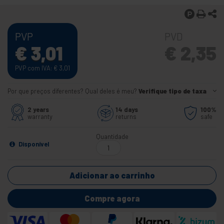
PVP
PVD
€
3,01
€
2,35
PVP com IVA:
€
3,01
Por que preços diferentes? Qual deles é meu?
Verifique tipo de taxa
2 years
14 days
100%
warranty
returns
safe
Quantidade
Disponível
Adicionar ao carrinho
Compre agora