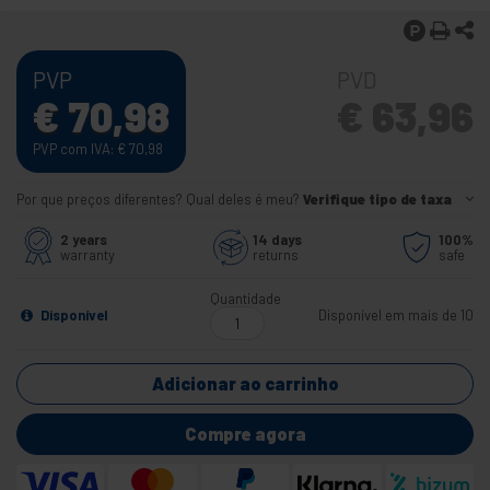
PVP
PVD
€
70,98
€
63,96
PVP com IVA:
€
70,98
Por que preços diferentes? Qual deles é meu?
Verifique tipo de taxa
2 years
14 days
100%
warranty
returns
safe
Quantidade
Disponível
Disponível em mais de 10
Adicionar ao carrinho
Compre agora