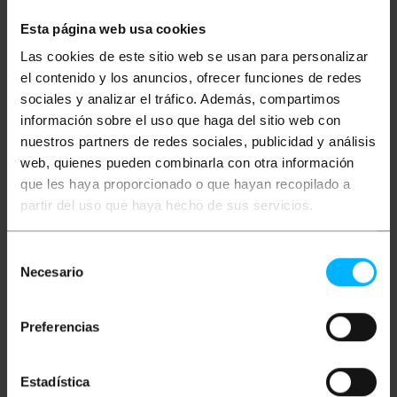
Esta página web usa cookies
Descrição
Las cookies de este sitio web se usan para personalizar
el contenido y los anuncios, ofrecer funciones de redes
Cabo unipolar H07Z1-K, composto por uma mistura
sociales y analizar el tráfico. Además, compartimos
termoplástica de halogênio zero, livre de materiais
que possam emitir gases tóxicos em caso de
información sobre el uso que haga del sitio web con
incêndio. Adequado para instalação em ambientes
nuestros partners de redes sociales, publicidad y análisis
onde é necessária alta segurança contra incêndio.
web, quienes pueden combinarla con otra información
Cabo flexível e ultra-deslizante para fácil instalação
por tubulação. Adequado para instalações
que les haya proporcionado o que hayan recopilado a
comerciais, centros de TI, escolas, hospitais,
partir del uso que haya hecho de sus servicios.
pavilhões desportivos, etc. Em conformidade com
CPR (Regulamento de produtos de construção)
UNE-EN 50575: 2014 / A1: 2016.
Selección
Especificações
Necesario
de
Bobina de 200 m de cabo elétrico preto
consentimiento
unipolar flexível para identificá-lo como
condutor de fase Seção 1,5 mm².
Preferencias
Emissão zero de gases corrosivos, emissão
reduzida de gases tóxicos, baixa emissão de
fumaça, baixa opacidade da fumaça, baixa
emissão de calor.
Estadística
Mangueira com cabo livre de halogênio (LSHF)