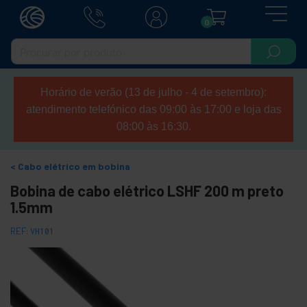
0
Horário de verão (13 de julho - 4 de setembro):
atendimento telefónico das 09:00 às 17:00 e loja das
08:00 às 16:30.
Cabo elétrico em bobina
Bobina de cabo elétrico LSHF 200 m preto
1.5mm
REF:
VH101