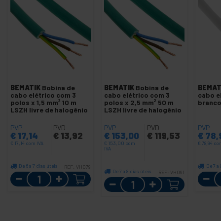
BEMATIK
Bobina de
BEMATIK
Bobina de
BEMAT
cabo elétrico com 3
cabo elétrico com 3
cabo e
polos x 1,5 mm² 10 m
polos x 2,5 mm² 50 m
branco
LSZH livre de halogênio
LSZH livre de halogênio
PVP
PVD
PVP
PVD
PVP
€
17,14
€
13,92
€
153,00
€
119,53
€
78,
€
17,14
com IVA
€
153,00
com
€
78,94
co
IVA
De 6 a 7 dias úteis
De 7 a 
REF:
VH079
De 7 a 8 dias úteis
REF:
VH091
Quantidade
Quantidade