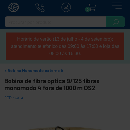
0
Horário de verão (13 de julho - 4 de setembro):
atendimento telefónico das 09:00 às 17:00 e loja das
08:00 às 16:30.
Bobina Monomodo externa 9
Bobina de fibra óptica 9/125 fibras
monomodo 4 fora de 1000 m OS2
REF:
FG014