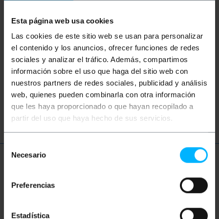
Palavras-chave
Esta página web usa cookies
Las cookies de este sitio web se usan para personalizar
Não encontrou o que estava procurando?
el contenido y los anuncios, ofrecer funciones de redes
Este tópico pode ajudá-lo
sociales y analizar el tráfico. Además, compartimos
información sobre el uso que haga del sitio web con
nuestros partners de redes sociales, publicidad y análisis
rede
ethernet
LAN
patch cord
web, quienes pueden combinarla con otra información
ftth
fibra
ótica
que les haya proporcionado o que hayan recopilado a
partir del uso que haya hecho de sus servicios.
Selección
Necesario
de
Mais informações
consentimiento
Preferencias
Descrição
Estadística