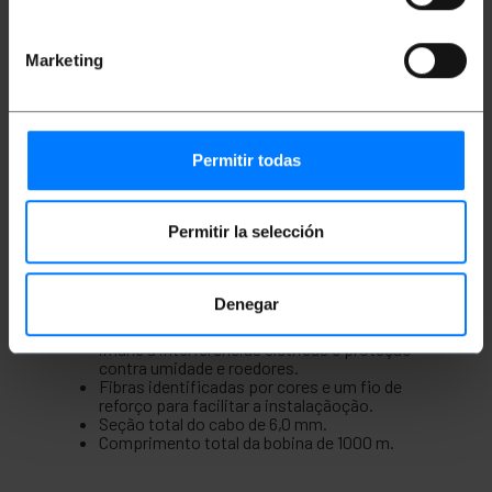
Bobina de cabo de fibra óptica protegida,
recomendada para instalações externas. É uma
Marketing
fibra óptica monomodo com seção de núcleo e
revestimento de 9/125 microns (?m), com baixo
coeficiente de atrito, LZSH (Low Smoke Zero
Halogen), imune à interferência elétrica e proteção
contra umidade e roedores. No interior há fibras
Permitir todas
identificadas por cores para facilitar a instalação e
um fio de reforço. Apresentadoem bobina para o
conforto.
Permitir la selección
Especificações
Bobina monomodo de 4 fibras (SM) protegida
para uso externo.
Seção do núcleo central e seu revestimento
Denegar
de 9/125 microns (?m).
Bobina de baixo coeficiente de atrito, LZSH,
imune a interferências elétricas e proteção
contra umidade e roedores.
Fibras identificadas por cores e um fio de
reforço para facilitar a instalaçãoção.
Seção total do cabo de 6,0 mm.
Comprimento total da bobina de 1000 m.