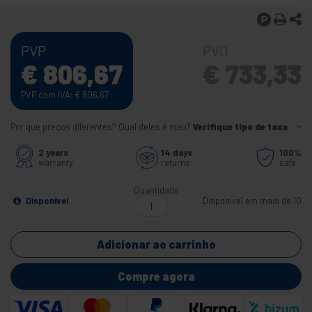
PVP
PVD
€
806,67
€
733,33
PVP com IVA:
€
806,67
Por que preços diferentes? Qual deles é meu?
Verifique tipo de taxa
2 years
14 days
100%
warranty
returns
safe
Quantidade
Disponível
Disponível em mais de 10
Adicionar ao carrinho
Compre agora