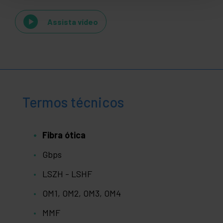
Assista vídeo
Termos técnicos
Fibra ótica
Gbps
LSZH - LSHF
OM1, OM2, OM3, OM4
MMF