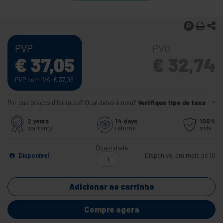
PVP
PVD
€
37,05
€
32,74
PVP com IVA:
€
37,05
Por que preços diferentes? Qual deles é meu?
Verifique tipo de taxa
2 years
14 days
100%
warranty
returns
safe
Quantidade
Disponível
Disponível em mais de 10
Adicionar ao carrinho
Compre agora