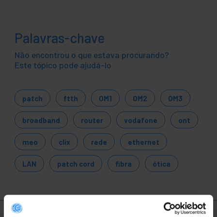
Palavras-chave
Não encontrou o que estava procurando?
Este tópico pode ajudá-lo
patch
ftth
OM1
OM2
OM3
broadband
router
vodafone
ont
meo
clix
rede
ethernet
LAN
patch cord
fibra
ótica