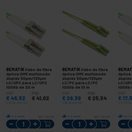
BEMATIK
Cabo de fibra
BEMATIK
Cabo de fibra
BEMAT
óptica OM5 multimodo
óptica OM5 multimodo
óptica
duplex 50µm/125µm
duplex 50µm/125µm
duple
LC/UPC para LC/UPC
LC/PC para LC/PC
LC/UPC
100Gb de 20 m
100Gb de 10 m
100Gb 
PVP
PVD
PVP
PVD
PVP
€
45,52
€
41,02
€
28,38
€
25,54
€
17,
€
45,52
com IVA
€
28,38
com IVA
€
17,56
co
In 4 weeks
In 4 weeks
De 13 a
REF:
GC069
REF:
GC067
Quantidade
Quantidade