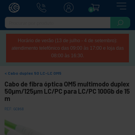
0
Horário de verão (13 de julho - 4 de setembro):
atendimento telefónico das 09:00 às 17:00 e loja das
08:00 às 16:30.
Cabo duplex 50 LC-LC OM5
Cabo de fibra óptica OM5 multimodo duplex
50µm/125µm LC/PC para LC/PC 100Gb de 15
m
REF:
GC068