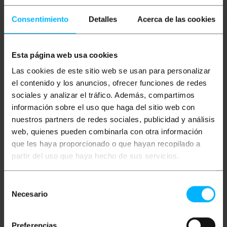
Mais informações
Consentimiento
Detalles
Acerca de las cookies
Descrição
Esta página web usa cookies
Las cookies de este sitio web se usan para personalizar
Cabo de fibra ótica duplex (MM) multimodo que está
el contenido y los anuncios, ofrecer funciones de redes
em conformidade com o padrão OM5 (ANSI/TIA
492AAE). Os cabos OM5 utilizam fibra multimodo
sociales y analizar el tráfico. Además, compartimos
WBMMF multimodo otimizada de 50/125 ?m e
información sobre el uso que haga del sitio web con
permitem uma velocidade de até 100 Gigabits a uma
distância de até 100 m. Ele tem um conector duplo
nuestros partners de redes sociales, publicidad y análisis
LC/PC em uma extremidade e um conector duplo
web, quienes pueden combinarla con otra información
LC/PC na outra extremidade. Cabo verificado 100%,
que les haya proporcionado o que hayan recopilado a
de primeira qualidade e LSZH (Low Smoke Halogen
Free). Seção do núcleo central e seu rev50/125
partir del uso que haya hecho de sus servicios.
micron (?m). Seção total de cada cabo de 3,0 mm
(incluindo fibra de kevlar e bainha de cor verde).
Comprimento do cabo de 15 m.
Selección
Necesario
de
consentimiento
Medidas e Pesos
Preferencias