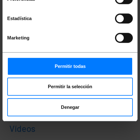
Peso bruto: 210 g
Tamanhos do produto (largura x profundidade
x altura): 19.0 x 19.0 x 3.0 cm
Estadística
Número de pacotes: 1
Tamanhos de pacotes: 19.0 x 19.0 x 3.0 cm
Marketing
Classificação
Permitir todas
Permitir la selección
Denegar
Vídeos