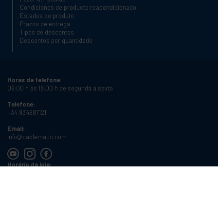
Condiciones de producto reacondicionado
Estados do produto
Prazos de entrega
Tipos de descontos
Descontos por quantidade
Horas de telefone:
09:00 h às 18:00 h de segunda a sexta
Telefone:
+34 934987121
Email:
info@cablematic.com
Horário da loja:
08:00 h às 17:00 h de segunda a sexta
Cablematic Dos Mil SLU, Santander 61, 08020 Barcelona, Espanha
Número de IVA:
ES-B62231261