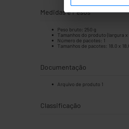
Medidas e Pesos
Peso bruto: 250 g
Tamanhos do produto (largura x p
Número de pacotes: 1
Tamanhos de pacotes: 18.0 x 18.
Documentação
Arquivo de produto 1
Classificação