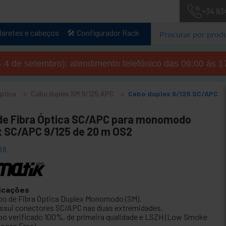
+34 93
laretes e cabeços
🛠️ Configurador Rack
- 4 de setembro): atendimento telefónico das 09:00 às 1
óptica
Cabo duplex SM 9/125 APC
Cabo duplex 9/125 SC/APC
de Fibra Óptica SC/APC para monomodo
x SC/APC 9/125 de 20 m OS2
38
icações
bo de Fibra Óptica Duplex Monomodo (SM).
ssui conectores SC/APC nas duas extremidades.
bo verificado 100%, de primeira qualidade e LSZH (Low Smoke
logen Free).