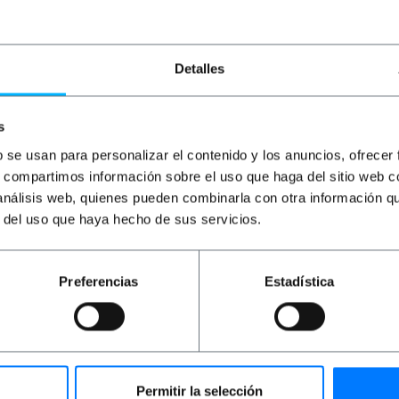
€
7,74
€
6,05
€
1,85
€
1,68
€
€
7,74
com IVA
€
1,85
com IVA
€
5
Detalles
Entrega imediata
Entrega imediata
REF:
RV011
REF:
AF006
Quantidade
Quantidade
s
b se usan para personalizar el contenido y los anuncios, ofrecer
s, compartimos información sobre el uso que haga del sitio web 
 análisis web, quienes pueden combinarla con otra información q
r del uso que haya hecho de sus servicios.
Preferencias
Estadística
o (SM). Possui conectores SC/APC nas duas extremidades.
Free). Seção do núcleo central e seu revestimento de 9/12
 e bainha amarela). Comprimento do cabo de 20 m.
Permitir la selección