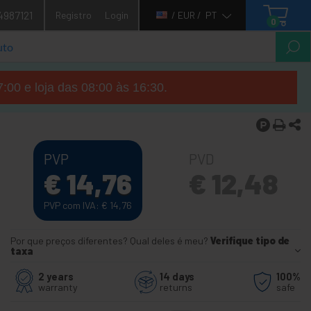
4987121
Registro
Login
/ EUR /
PT
0
7:00 e loja das 08:00 às 16:30.
PVP
PVD
€
14,76
€
12,48
PVP com IVA:
€
14,76
Por que preços diferentes? Qual deles é meu?
Verifique tipo de
taxa
2 years
14 days
100%
warranty
returns
safe