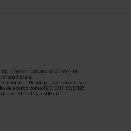
ga. Permitir distâncias de até 400
ícrons fibra é.
ma maneira. . Usado para a transmissão
tão de acordo com a ISO: OM1 (62.5/125
5 (hum, 10 Gbit/s, a 300 m).