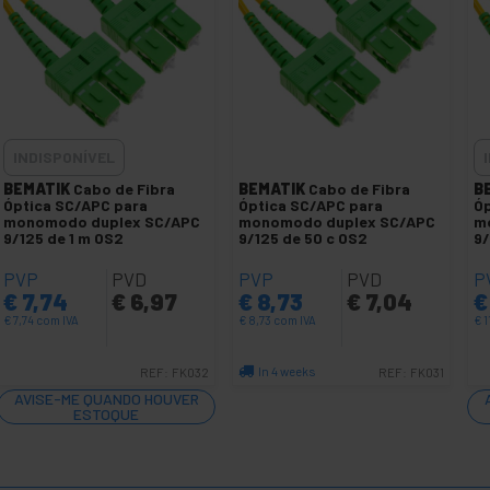
INDISPONÍVEL
BEMATIK
Cabo de Fibra
BEMATIK
Cabo de Fibra
B
Óptica SC/APC para
Óptica SC/APC para
Óp
monomodo duplex SC/APC
monomodo duplex SC/APC
m
9/125 de 1 m OS2
9/125 de 50 c OS2
9/
PVP
PVD
PVP
PVD
P
€
7,74
€
6,97
€
8,73
€
7,04
€
€
7,74
com IVA
€
8,73
com IVA
€
1
In 4 weeks
REF:
FK032
REF:
FK031
Quantidade
AVISE-ME QUANDO HOUVER
ESTOQUE