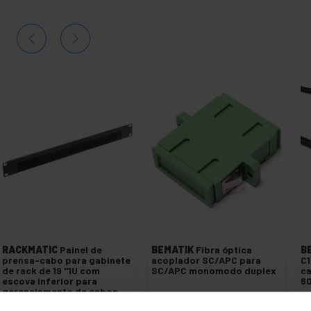
RACKMATIC
Painel de
BEMATIK
Fibra óptica
B
prensa-cabo para gabinete
acoplador SC/APC para
C1
de rack de 19 "1U com
SC/APC monomodo duplex
ca
escova inferior para
6
gerenciamento de cabos
PVP
PVD
PVP
PVD
P