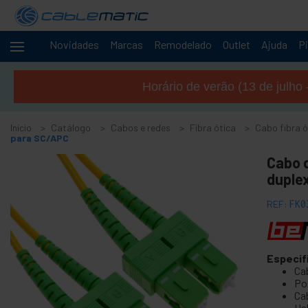
Novidades
Marcas
Remodelado
Outlet
Ajuda
Pi
Cabos
-
e
Horário de verão (13 de julho 
redes
+
Acessórios M.2 SSD SATA SAS HDD
Início
Catálogo
Cabos e redes
Fibra ótica
Cabo fibra 
+
Acessórios FireWire
para SC/APC
+
ATA IDE adaptador e acessórios
Cabo 
+
duple
Adaptador Bluetooth e acessórios
+
Porta paralela
REF:
FK0
+
Interface serial
+
BCC cabo
+
Especif
Cabo e adaptador MIDI
Ca
+
Cabos e acessórios USB
Po
Ca
+
Cabos CISCO
Ha