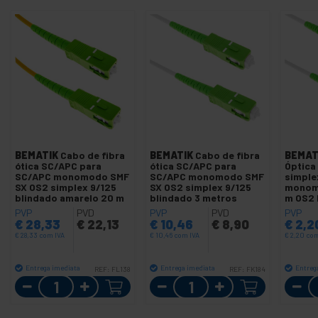
BEMATIK
Cabo de fibra
BEMATIK
Cabo de fibra
BEMAT
ótica SC/APC para
ótica SC/APC para
Óptica
SC/APC monomodo SMF
SC/APC monomodo SMF
simple
SX OS2 simplex 9/125
SX OS2 simplex 9/125
monom
blindado amarelo 20 m
blindado 3 metros
m OS2 
PVP
PVD
PVP
PVD
PVP
€
28,33
€
22,13
€
10,46
€
8,90
€
2,2
€
28,33
com IVA
€
10,46
com IVA
€
2,20
com
Entrega imediata
Entrega imediata
Entreg
REF:
FL138
REF:
FK184
Quantidade
Quantidade