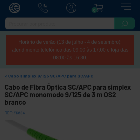
0
Horário de verão (13 de julho - 4 de setembro):
atendimento telefónico das 09:00 às 17:00 e loja das
08:00 às 16:30.
Cabo simplex 9/125 SC/APC para SC/APC
Cabo de Fibra Óptica SC/APC para simplex
SC/APC monomodo 9/125 de 3 m OS2
branco
REF:
FK084