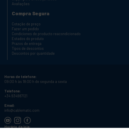
Avaliações
Compra Segura
Cotação de preço
Fazer um pedido
Condiciones de producto reacondicionado
Estados do produto
Prazos de entrega
Tipos de descontos
Descontos por quantidade
Horas de telefone:
09:00 h às 18:00 h de segunda a sexta
Telefone:
+34 934987121
Email:
info@cablematic.com
Horário da loja: