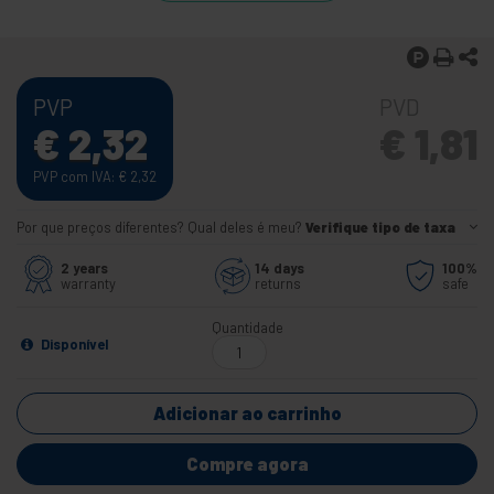
PVP
PVD
€
2,32
€
1,81
PVP com IVA:
€
2,32
Por que preços diferentes? Qual deles é meu?
Verifique tipo de taxa
2 years
14 days
100%
warranty
returns
safe
Quantidade
Disponível
Adicionar ao carrinho
Compre agora