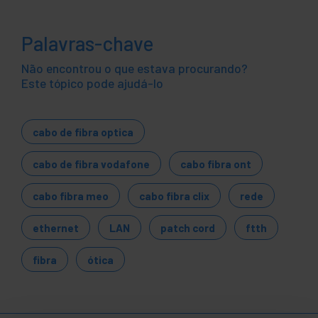
Palavras-chave
Não encontrou o que estava procurando?
Este tópico pode ajudá-lo
cabo de fibra optica
cabo de fibra vodafone
cabo fibra ont
cabo fibra meo
cabo fibra clix
rede
ethernet
LAN
patch cord
ftth
fibra
ótica