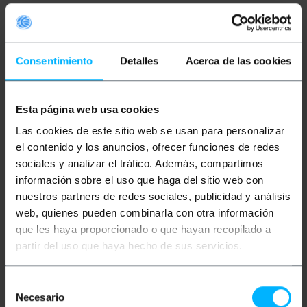
Mais informações
Consentimiento
Detalles
Acerca de las cookies
Descrição
Esta página web usa cookies
Cabo de fibra ótica simplex monomodo (SM). Possui
Las cookies de este sitio web se usan para personalizar
um conector SC / APC em ambas as extremidades.
Cabo 100% verificado, qualidade premium e LSZH
el contenido y los anuncios, ofrecer funciones de redes
(Low Smoke Halogen Free). Ideal para a conexão
sociales y analizar el tráfico. Además, compartimos
entre ONT (Optical Network Terminal) e roteador em
instalações de fibra óptica.
información sobre el uso que haga del sitio web con
nuestros partners de redes sociales, publicidad y análisis
especificações
web, quienes pueden combinarla con otra información
Cabo de fibra óptica simplex de modo único
(SM), 3 m de comprimento.
que les haya proporcionado o que hayan recopilado a
Revestimento branco ideal para instalação
partir del uso que haya hecho de sus servicios.
em paredes brancas.
Ele possui um conector SC / APC em uma
extremidade e um conector SC / APC na outra
Selección
extremidade.
Cabo 100% verificado, qualidade premium e
Necesario
de