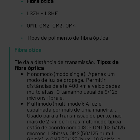
Fibra ótica
LSZH - LSHF
OM1, OM2, OM3, OM4
Tipos de polimento de fibra óptica
Fibra ótica
Ele dá a distância de transmissão.
Tipos de
fibra óptica
Monomodo (modo single): Apenas um
modo de luz se propaga. Permitir
distâncias de até 400 km e velocidades
muito altas. O tamanho usual de 9/125
mícrons fibra é.
Multimodo (multi mode): A luz é
espalhada por mais de uma maneira. .
Usado para a transmissão de perto, não
mais de 2 km de fibras multimodo típica
estão de acordo com a ISO: OM1 (62.5/125
mícrons 1 Gbit/s), OM2 (50/125 hum 1
Gbit/s), e OM3 50/125 (hum, 10 Gbit/s, a