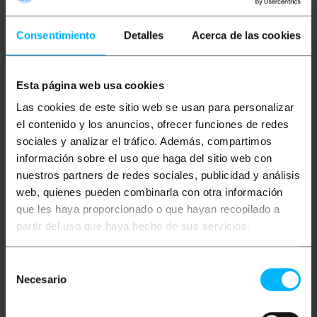
Mais informações
Consentimiento
Detalles
Acerca de las cookies
Descrição
Esta página web usa cookies
Las cookies de este sitio web se usan para personalizar
IEC-60320 Cabo de alimentação C13 a C20 3x1,5mm
3m Cabo de alimentação tripolar preto, tipo H05VV
el contenido y los anuncios, ofrecer funciones de redes
e com 3 fios de 1,5mm² de diâmetro (3x1,5mm²).
sociales y analizar el tráfico. Además, compartimos
Possui plugues tripolares em ambas as
información sobre el uso que haga del sitio web con
extremidades. De um lado tem um conector tipo
IEC-60320-C20 (macho) (usado em UPSs de alto
nuestros partners de redes sociales, publicidad y análisis
desempenho) e do outro IEC-60320-C13 (fêmea) (o
web, quienes pueden combinarla con otra información
cabo de computador clássico). Ideal para ser usado
em SAIs (UPS) para conectar equipamentos
que les haya proporcionado o que hayan recopilado a
elétricos que possuam um plugue padrão.
partir del uso que haya hecho de sus servicios.
Especificações
Selección
Cabo de alimentação tripolar preto.
Necesario
Possui um conector IEC-60320 C20 em uma
de
extremidade e IEC-60320 C13 na outra
consentimiento
extremidade.
Seção do cabo 3 x 1,5 mm².