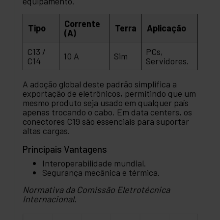
equipamento.
Corrente
Tipo
Terra
Aplicação
(A)
C13 /
PCs,
10 A
Sim
C14
Servidores.
A adoção global deste padrão simplifica a
exportação de eletrônicos, permitindo que um
mesmo produto seja usado em qualquer país
apenas trocando o cabo. Em data centers, os
conectores C19 são essenciais para suportar
altas cargas.
Principais Vantagens
Interoperabilidade mundial.
Segurança mecânica e térmica.
Normativa da Comissão Eletrotécnica
Internacional.