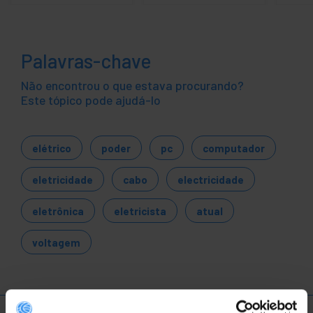
Palavras-chave
Não encontrou o que estava procurando?
Este tópico pode ajudá-lo
elétrico
poder
pc
computador
eletricidade
cabo
electricidade
eletrônica
eletricista
atual
voltagem