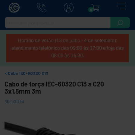
0
Horário de verão (13 de julho - 4 de setembro):
atendimento telefónico das 09:00 às 17:00 e loja das
08:00 às 16:30.
Cabo IEC-60320 C13
Cabo de força IEC-60320 C13 a C20
3x1.5mm 3m
REF:
CL094