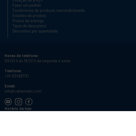
Fazer um pedido
Condiciones de producto reacondicionado
Estados do produto
Prazos de entrega
Tipos de descontos
Descontos por quantidade
Horas de telefone:
09:00 h às 18:00 h de segunda a sexta
Telefone:
+34 934987121
Email:
info@cablematic.com
Horário da loja:
08:00 h às 17:00 h de segunda a sexta
Cablematic Dos Mil SLU, Santander 61, 08020 Barcelona, Espanha
Número de IVA:
ES-B62231261