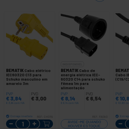
INDISPONÍVEL
BEMATIK
Cabo elétrico
BEMATIK
Cabo de
BEMAT
IEC60320 C13 para
energia elétrica IEC-
Cabo I
Schuko masculino em
60320 C14 para schuko
(C19/C
amarelo 3m
fêmea 1m para
alimentação
PVP
PVD
PVP
PVD
PVP
€
3,84
€
3,00
€
8,14
€
6,54
€
10,
€
3,84
com IVA
€
8,14
com IVA
€
10,80
co
Entrega imediata
Entreg
REF:
CH059
REF:
FA090
Quantidade
AVISE-ME QUANDO
HOUVER ESTOQUE