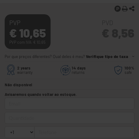
PVP
PVD
€
10,65
€
8,56
PVP com IVA:
€
10,65
Por que preços diferentes? Qual deles é meu?
Verifique tipo de taxa
2 years
14 days
100%
warranty
returns
safe
Não disponível
Avisaremos quando voltar ao estoque.
Email
Quantidade
Telefone