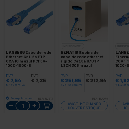
INDISPONÍVEL
INDISPO
LANBERG
Cabo de rede
BEMATIK
Bobina de
LANBE
Ethernet Cat. 6a FTP
cabo de rede ethernet
Ethern
CCA 10 m azul PCF6A-
rígido Cat.6a U/UTP
CCA 1 
10CC-1000-B
LSZH 305 m azul
10CC-
PVP
PVD
PVP
PVD
PVP
€
7,54
€
7,25
€
251,65
€
212,94
€
1,9
€
7,54
com IVA
€
251,65
com IVA
€
1,92
com
Entrega imediata
REF:
RL313
REF:
RU076
Quantidade
AVISE-ME QUANDO
AVI
HOUVER ESTOQUE
HO