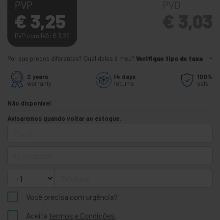
PVP
PVD
€
3,25
€
3,03
PVP com IVA:
€
3,25
Por que preços diferentes? Qual deles é meu?
Verifique tipo de taxa
2 years
14 days
100%
warranty
returns
safe
Não disponível
Avisaremos quando voltar ao estoque.
Email
Quantidade
Telefone
Você precisa com urgência?
Aceita
termos e Condições
.