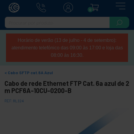
0
Horário de verão (13 de julho - 4 de setembro):
atendimento telefónico das 09:00 às 17:00 e loja das
08:00 às 16:30.
Cabo SFTP cat.6A Azul
Cabo de rede Ethernet FTP Cat. 6a azul de 2
m PCF6A-10CU-0200-B
REF:
RL324