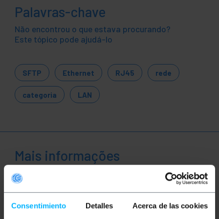
Palavras-chave
Não encontrou o que estava procurando?
Este tópico pode ajudá-lo
SFTP
Ethernet
RJ45
rede
categoria
LAN
Mais informações
Descrição
Consentimiento
Detalles
Acerca de las cookies