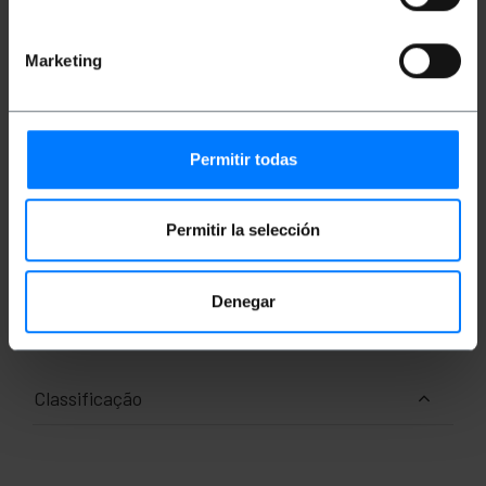
Taxa de transmissão: 10Gbps (10000Mbps)
acima de 100 metros.
Largura de banda máxima por regulamento:
Marketing
500 MHz.
Sem halogênio (LSHF LZFH).
Conectores RJ45 com aba de travamento.
Permitir todas
Medidas e Pesos
Permitir la selección
Peso bruto: 71 g
Tamanhos do produto (largura x profundidade
x altura): 24.0 x 18.0 x 2.0 cm
Denegar
Número de pacotes: 1
Tamanhos de pacotes: 24.0 x 18.0 x 2.0 cm
Classificação