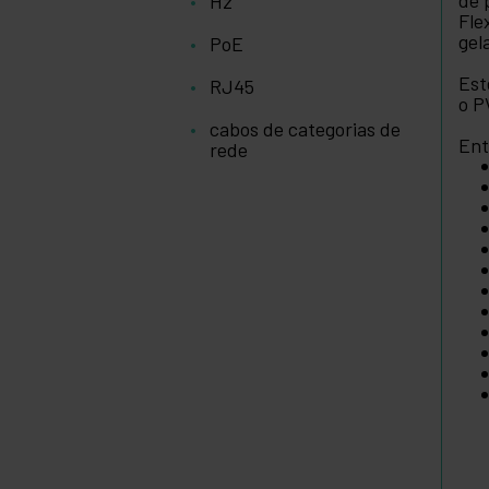
de 
Hz
Fle
gel
PoE
Est
RJ45
o P
cabos de categorias de
Ent
rede