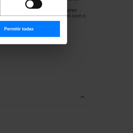
om a internet via banda larga.
es de vídeo. Projetados com pares
ormas mais exigentes. Fabricado com o
Permitir todas