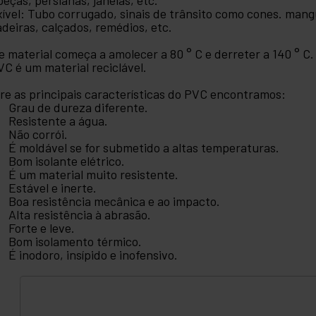
peças, persianas, janelas, etc.
xível: Tubo corrugado, sinais de trânsito como cones. mangu
adeiras, calçados, remédios, etc.
e material começa a amolecer a 80 ° C e derreter a 140 ° C
VC é um material reciclável.
re as principais características do PVC encontramos:
Grau de dureza diferente.
Resistente a água.
Não corrói.
É moldável se for submetido a altas temperaturas.
Bom isolante elétrico.
É um material muito resistente.
Estável e inerte.
Boa resistência mecânica e ao impacto.
Alta resistência à abrasão.
Forte e leve.
Bom isolamento térmico.
É inodoro, insípido e inofensivo.