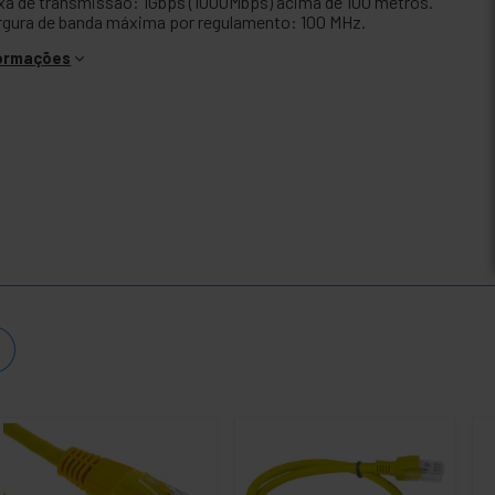
xa de transmissão: 1Gbps (1000Mbps) acima de 100 metros.
rgura de banda máxima por regulamento: 100 MHz.
formações