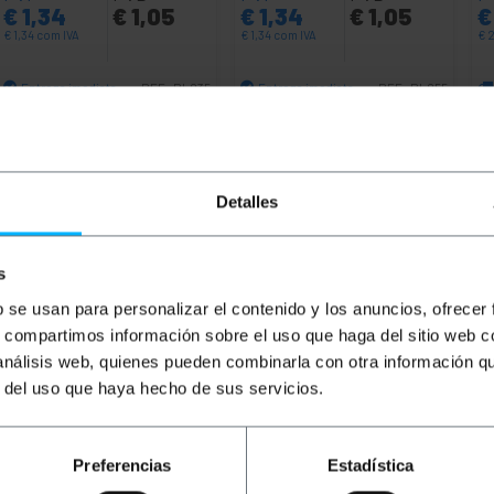
€
1,34
€
1,05
€
1,34
€
1,05
€
€
1,34
com IVA
€
1,34
com IVA
€
2
Entrega imediata
Entrega imediata
REF:
RL035
REF:
RL055
Quantidade
Quantidade
Detalles
s
b se usan para personalizar el contenido y los anuncios, ofrecer
s, compartimos información sobre el uso que haga del sitio web 
 análisis web, quienes pueden combinarla con otra información q
r del uso que haya hecho de sus servicios.
oria 5e UTP (Cat.5e) de 7,5 m e cor amarelo que permite a
a de PVC que funciona como isolante. Ideal para uso domé
spositivos que possuam conexão Ethernet como laptops, co
Preferencias
Estadística
 rígidos em formato NAS e eletrônicos de rede, como rotead