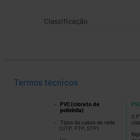
Classificação
Termos técnicos
PVC (cloreto de
PVC
polivinila)
O P
Tipos de cabos de rede
cla
(UTP, FTP, STP)
Ríg