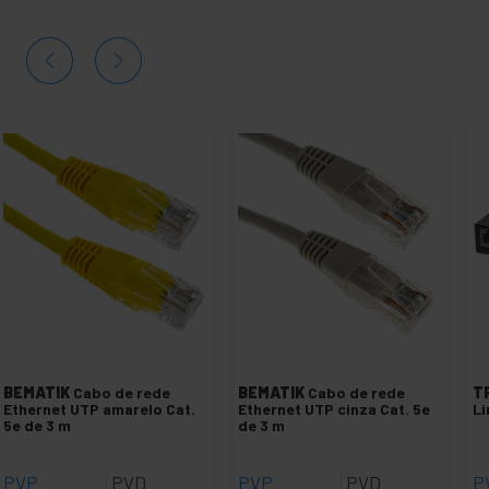
BEMATIK
Cabo de rede
BEMATIK
Cabo de rede
T
Ethernet UTP amarelo Cat.
Ethernet UTP cinza Cat. 5e
Li
5e de 3 m
de 3 m
PVP
PVD
PVP
PVD
P