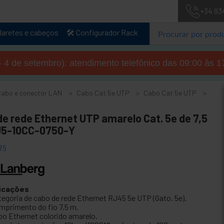
+34 93
laretes e cabeços
🛠️ Configurador Rack
- 4 de setembro): atendimento telefónico das 09:00 às 1
Cabo e conector LAN
Cabo Cat.5e UTP
Cabo Cat 5e UTP
e rede Ethernet UTP amarelo Cat. 5e de 7,5
5-10CC-0750-Y
75
icações
tegoria de cabo de rede Ethernet RJ45 5e UTP (Gato. 5e).
mprimento do fio 7,5 m.
bo Ethernet colorido amarelo.