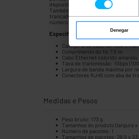
dispositivos PoE (Power Over Ethernet
+
Fotografia
Também podem ser utilizados para tra
trançados com o objetivo de reduzir 
número da peça PCU5-10CC-0750-Y.
+
Ferramentas
e ferragens
Denegar
Especificações
Segurança,
+
alarmes e
Categoria de cabo de rede Ether
controle
Comprimento do fio 7,5 m.
+
Eletrônicos
Cabo Ethernet colorido amarelo.
e gadgets
Taxa de transmissão: 1Gbps (10
Largura de banda máxima por r
+
Casa e
Conectores RJ45 com aba de tr
negócio
+
Lazer
Medidas e Pesos
+
área
médica
Peso bruto: 173 g
Tamanhos do produto (largura x p
Número de pacotes: 1
Tamanhos de pacotes: 28.5 x 23.