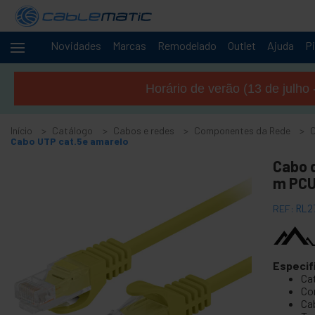
Novidades
Marcas
Remodelado
Outlet
Ajuda
Pi
Cabos
-
e
Horário de verão (13 de julho 
redes
+
Acessórios M.2 SSD SATA SAS HDD
Início
Catálogo
Cabos e redes
Componentes da Rede
+
Acessórios FireWire
Cabo UTP cat.5e amarelo
+
ATA IDE adaptador e acessórios
Cabo d
+
m PCU
Adaptador Bluetooth e acessórios
+
Porta paralela
REF:
RL2
+
Interface serial
+
BCC cabo
+
Especif
Cabo e adaptador MIDI
Ca
+
Cabos e acessórios USB
Co
Ca
+
Cabos CISCO