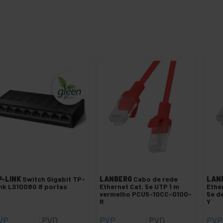
P-LINK
Switch Gigabit TP-
LANBERG
Cabo de rede
LAN
nk LS1008G 8 portas
Ethernet Cat. 5e UTP 1 m
Ethe
vermelho PCU5-10CC-0100-
5e d
R
Y
VP
PVD
PVP
PVD
PVP