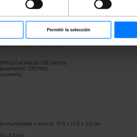
), data centers e qualquer dispositivo que exija conexão c
nsmissão de vídeo junto com kits especiais de transmissor
ao máximo as interferências elétricas e de acordo com as n
Permitir la selección
net RJ45 5e UTP (Gato. 5e).
00Mbps) acima de 100 metros.
egulamento: 100 MHz.
avamento.
rofundidade x altura): 15.0 x 14.0 x 3.0 cm
0 x 3.0 cm