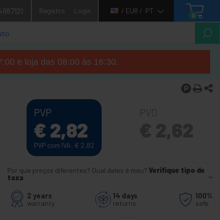
4987121
Registro
Login
/ EUR /
PT
0
7:00 e loja das 08:00 às 16:30.
PVP
PVD
€
2,82
€
2,62
PVP com IVA:
€
2,82
Por que preços diferentes? Qual deles é meu?
Verifique tipo de
taxa
2 years
14 days
100%
warranty
returns
safe