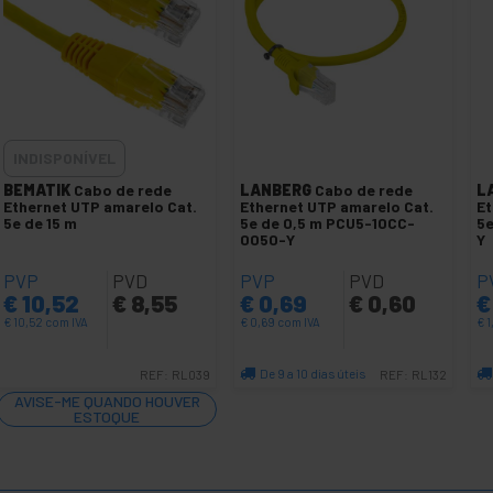
INDISPONÍVEL
BEMATIK
Cabo de rede
LANBERG
Cabo de rede
L
Ethernet UTP amarelo Cat.
Ethernet UTP amarelo Cat.
Et
5e de 15 m
5e de 0,5 m PCU5-10CC-
5e
0050-Y
Y
PVP
PVD
PVP
PVD
P
€
10,52
€
8,55
€
0,69
€
0,60
€
€
10,52
com IVA
€
0,69
com IVA
€
1
De 9 a 10 dias úteis
REF:
RL039
REF:
RL132
Quantidade
AVISE-ME QUANDO HOUVER
ESTOQUE