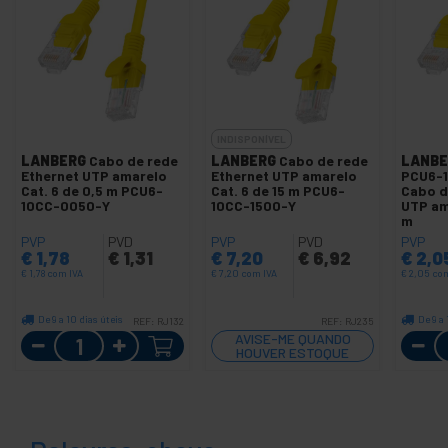
INDISPONÍVEL
LANBERG
Cabo de rede
LANBERG
Cabo de rede
LANBE
Ethernet UTP amarelo
Ethernet UTP amarelo
PCU6-
Cat. 6 de 0,5 m PCU6-
Cat. 6 de 15 m PCU6-
Cabo d
10CC-0050-Y
10CC-1500-Y
UTP ama
m
PVP
PVD
PVP
PVD
PVP
€
1,78
€
1,31
€
7,20
€
6,92
€
2,0
€
1,78
com IVA
€
7,20
com IVA
€
2,05
com
De 9 a 10 dias úteis
De 9 a 
REF:
RJ132
REF:
RJ235
Quantidade
AVISE-ME QUANDO
HOUVER ESTOQUE