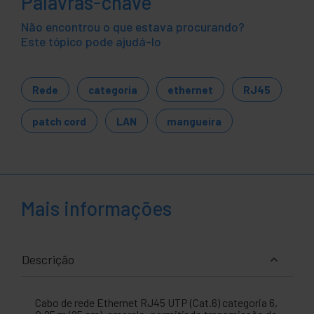
Palavras-chave
Não encontrou o que estava procurando?
Este tópico pode ajudá-lo
Rede
categoria
ethernet
RJ45
patch cord
LAN
mangueira
Mais informações
Descrição
Cabo de rede Ethernet RJ45 UTP (Cat.6) categoria 6,