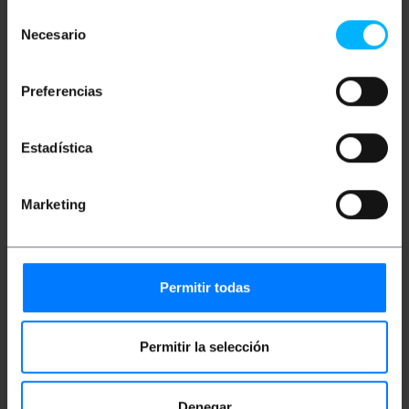
ideal para ambientes seguros.
Selección
Velocidade de transmissão: 1 Gbps (1000
Necesario
de
Mbps) em 100 metros.
Largura de banda máxima por
consentimiento
regulamentação: 250 MHz.
Conectores RJ45 com aba de travamento.
Preferencias
Estadística
Medidas e Pesos
Marketing
Peso bruto: 20 g
Tamanhos do produto (largura x profundidade
x altura): 10.0 x 9.0 x 1.5 cm
Número de pacotes: 1
Tamanhos de pacotes: 10.0 x 9.0 x 1.5 cm
Permitir todas
Documentação
Permitir la selección
Arquivo de produto 1
Denegar