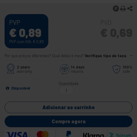
PVP
PVD
€
0,89
€
0,69
PVP com IVA:
€
0,89
Por que preços diferentes? Qual deles é meu?
Verifique tipo de taxa
2 years
14 days
100%
warranty
returns
safe
Quantidade
Disponível
Adicionar ao carrinho
Compre agora