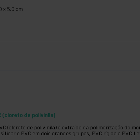
0 x 5.0 cm
 (cloreto de polivinila)
VC (cloreto de polivinila) é extraído da polimerização do m
ssificar o PVC em dois grandes grupos, PVC rígido e PVC flex