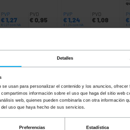
qu
PVP
PVD
PVP
PVD
P
€
1,27
€
0,95
€
1,24
€
1,08
€
€
1,27
com IVA
€
1,24
com IVA
€
1
Entrega imediata
Entrega imediata
REF:
VC010
REF:
VC011
Quantidade
Quantidade
Detalles
s
b se usan para personalizar el contenido y los anuncios, ofrecer
s, compartimos información sobre el uso que haga del sitio web 
 análisis web, quienes pueden combinarla con otra información q
r del uso que haya hecho de sus servicios.
oria 6a UTP (Cat.6a) de 15 m e cor preto que permite a tr
Preferencias
Estadística