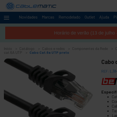
Novidades
Marcas
Remodelado
Outlet
Ajuda
Pi
Cabos
-
e
Horário de verão (13 de julho 
redes
+
Acessórios M.2 SSD SATA SAS HDD
Início
Catálogo
Cabos e redes
Componentes da Rede
+
Acessórios FireWire
cat.6A UTP
Cabo Cat.6a UTP preto
+
ATA IDE adaptador e acessórios
Cabo d
+
Adaptador Bluetooth e acessórios
REF:
LJ0
+
Porta paralela
+
Interface serial
+
BCC cabo
Especif
Ca
+
Cabo e adaptador MIDI
Co
+
Ca
Cabos e acessórios USB
Ta
+
Cabos CISCO
La