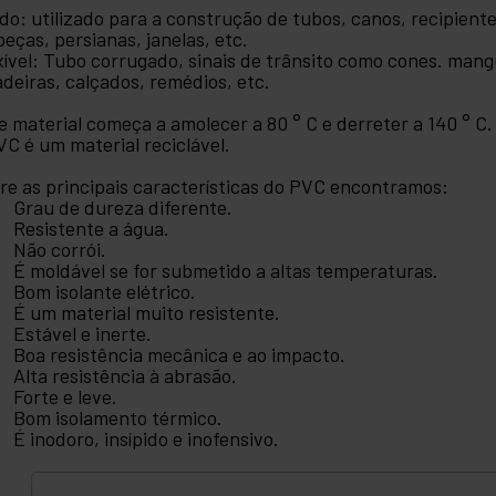
ido: utilizado para a construção de tubos, canos, recipient
peças, persianas, janelas, etc.
xível: Tubo corrugado, sinais de trânsito como cones. mangu
adeiras, calçados, remédios, etc.
e material começa a amolecer a 80 ° C e derreter a 140 ° C
VC é um material reciclável.
re as principais características do PVC encontramos:
Grau de dureza diferente.
Resistente a água.
Não corrói.
É moldável se for submetido a altas temperaturas.
Bom isolante elétrico.
É um material muito resistente.
Estável e inerte.
Boa resistência mecânica e ao impacto.
Alta resistência à abrasão.
Forte e leve.
Bom isolamento térmico.
É inodoro, insípido e inofensivo.