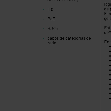
Ríg
de 
Hz
Fle
gel
PoE
Est
RJ45
o P
cabos de categorias de
Ent
rede