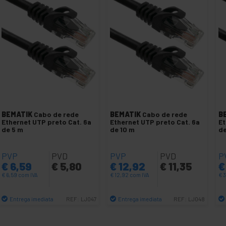
BEMATIK
Cabo de rede
BEMATIK
Cabo de rede
B
Ethernet UTP preto Cat. 6a
Ethernet UTP preto Cat. 6a
Et
de 5 m
de 10 m
de
PVP
PVD
PVP
PVD
P
€
6,59
€
5,80
€
12,92
€
11,35
€
€
6,59
com IVA
€
12,92
com IVA
€
3
Entrega imediata
Entrega imediata
REF:
LJ047
REF:
LJ048
Quantidade
Quantidade