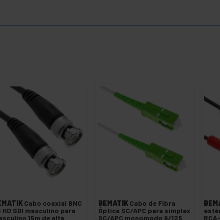
EMATIK
Cabo coaxial BNC
BEMATIK
Cabo de Fibra
BEM
 HD SDI masculino para
Óptica SC/APC para simplex
estér
sculino 15m de alta
SC/APC monomodo 9/125
RCA