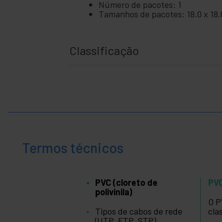
+
Número de pacotes: 1
negócio
Tamanhos de pacotes: 18.0 x 18.
+
Lazer
+
Classificação
área
médica
Termos técnicos
PVC (cloreto de
PVC
polivinila)
O P
Tipos de cabos de rede
cla
(UTP, FTP, STP)