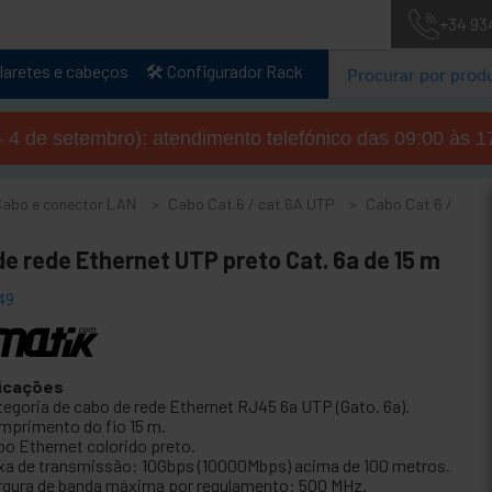
+34 93
laretes e cabeços
🛠️ Configurador Rack
- 4 de setembro): atendimento telefónico das 09:00 às 1
Cabo e conector LAN
Cabo Cat.6 / cat.6A UTP
Cabo Cat 6 /
e rede Ethernet UTP preto Cat. 6a de 15 m
49
icações
tegoria de cabo de rede Ethernet RJ45 6a UTP (Gato. 6a).
mprimento do fio 15 m.
bo Ethernet colorido preto.
xa de transmissão: 10Gbps (10000Mbps) acima de 100 metros.
rgura de banda máxima por regulamento: 500 MHz.