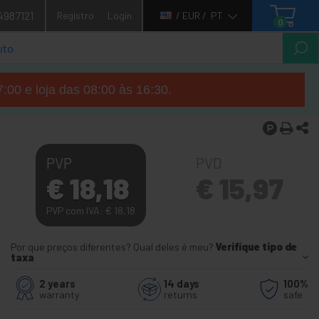
4987121
Registro
Login
/ EUR /
PT
0
7:00 e loja das 08:00 às 16:30.
PVP
PVD
€
18,18
€
15,97
PVP com IVA:
€
18,18
Por que preços diferentes? Qual deles é meu?
Verifique tipo de
taxa
2 years
14 days
100%
warranty
returns
safe