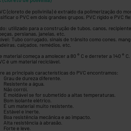
VC (cloreto de polivinila) é extraído da polimerização do m
ssificar o PVC em dois grandes grupos, PVC rígido e PVC flex
ido: utilizado para a construção de tubos, canos, recipient
peças, persianas, janelas, etc.
xível: Tubo corrugado, sinais de trânsito como cones. mangu
adeiras, calçados, remédios, etc.
e material começa a amolecer a 80 ° C e derreter a 140 ° C
VC é um material reciclável.
re as principais características do PVC encontramos:
Grau de dureza diferente.
Resistente a água.
Não corrói.
É moldável se for submetido a altas temperaturas.
Bom isolante elétrico.
É um material muito resistente.
Estável e inerte.
Boa resistência mecânica e ao impacto.
Alta resistência à abrasão.
Forte e leve.