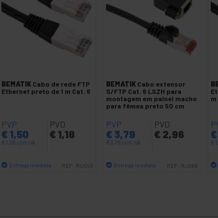
BEMATIK
Cabo de rede FTP
BEMATIK
Cabo extensor
B
Ethernet preto de 1 m Cat. 6
S/FTP Cat. 6 LSZH para
Et
montagem em painel macho
m
para fêmea preto 50 cm
PVP
PVD
PVP
PVD
P
€
1,50
€
1,18
€
3,79
€
2,96
€
€
1,50
com IVA
€
3,79
com IVA
€
1
Entrega imediata
Entrega imediata
REF:
RU043
REF:
RJ086
Quantidade
Quantidade