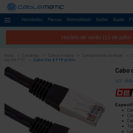
Novidades
Marcas
Remodelado
Outlet
Ajuda
Pi
Cabos
-
e
Horário de verão (13 de julho 
redes
+
Acessórios M.2 SSD SATA SAS HDD
Início
Catálogo
Cabos e redes
Componentes da Rede
+
Acessórios FireWire
cat.6A FTP
Cabo Cat.6 FTP preto
+
ATA IDE adaptador e acessórios
Cabo d
+
Adaptador Bluetooth e acessórios
REF:
RU0
+
Porta paralela
+
Interface serial
+
BCC cabo
Especif
Ca
+
Cabo e adaptador MIDI
Co
+
Ca
Cabos e acessórios USB
Ta
+
Cabos CISCO
La