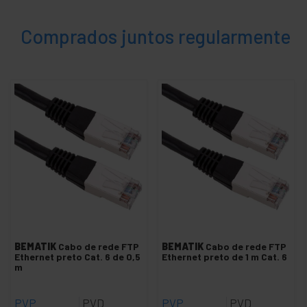
Painel Cat.6 FTP
Comprados juntos regularmente
+
Cabo Cat.6 FTP LSHF
+
Cabo de rede cat.6A SFTP LSHF
+
SFTP cat.7 cabo de rede LSHF
+
Cabo rede SFTP cat.8 LSHF
+
Cabo de rede SSTP cat.7
+
Cabo Cat.5e UTP
+
Cabo Cat.6 / cat.6A UTP
+
Cabo Cat.6 UTP LSHF
Vários cabos
Cabo Lan - Ferramentas
BEMATIK
Cabo de rede FTP
BEMATIK
Cabo de rede FTP
+
Patch Panel Configurável
Ethernet preto Cat. 6 de 0,5
Ethernet preto de 1 m Cat. 6
m
+
Hub de Rede
+
Conversor UTP para fibra óptica
PVP
PVD
PVP
PVD