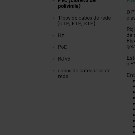
polivinila)
O P
Tipos de cabos de rede
cla
(UTP, FTP, STP)
Ríg
de 
Hz
Fle
gel
PoE
Est
RJ45
o P
cabos de categorias de
Ent
rede