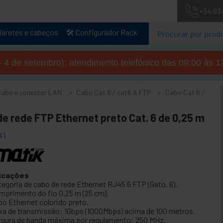
+34 93
laretes e cabeços
🛠️ Configurador Rack
- 4 de setembro): atendimento telefónico das 09:00 às 1
Cabo e conector LAN
Cabo Cat.6 / cat6.A FTP
Cabo Cat 6 /
e rede FTP Ethernet preto Cat. 6 de 0,25 m
41
icações
tegoria de cabo de rede Ethernet RJ45 6 FTP (Gato. 6).
mprimento do fio 0,25 m (25 cm).
bo Ethernet colorido preto.
xa de transmissão: 1Gbps (1000Mbps) acima de 100 metros.
rgura de banda máxima por regulamento: 250 MHz.