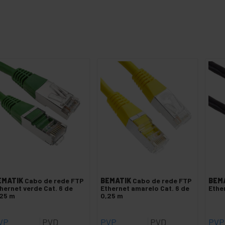
EMATIK
Cabo de rede FTP
BEMATIK
Cabo de rede FTP
BEM
hernet verde Cat. 6 de
Ethernet amarelo Cat. 6 de
Ethe
25 m
0,25 m
VP
PVD
PVP
PVD
PVP