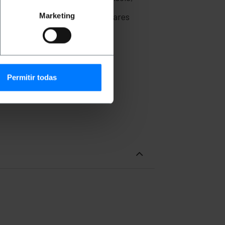
om a internet via banda larga.
es de vídeo. Projetados com pares
Marketing
rmas mais exigentes. .
Permitir todas