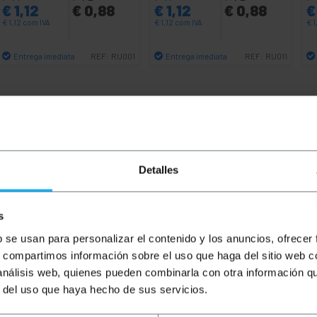
€
1,12
€
0,88
€
1,12
€
0,88
€
€
1,12
com IVA
€
1,12
com IVA
€
1
Entrega imediata
Entrega imediata
REF:
RU001
REF:
RU011
Quantidade
Quantidade
Detalles
s
b se usan para personalizar el contenido y los anuncios, ofrecer
s, compartimos información sobre el uso que haga del sitio web 
oria 6 FTP (Cat.6) de 0,25 m (25 cm) e cor preto que permi
 análisis web, quienes pueden combinarla con otra información q
a tampa de PVC que funciona como isolante. Ideal para us
r del uso que haya hecho de sus servicios.
spositivos que possuam conexão Ethernet como laptops, co
 rígidos em formato NAS e eletrônicos de rede, como rotead