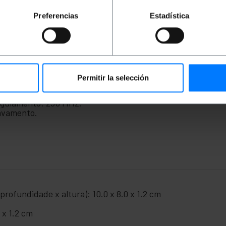
), data centers e qualquer dispositivo que exija conexão c
nsmissão de vídeo junto com kits especiais de transmissor
Preferencias
Estadística
o máximo as interferências elétricas e de acordo com as no
net RJ45 6 FTP (Gato. 6).
m).
Permitir la selección
00Mbps) acima de 100 metros.
egulamento: 250 MHz.
avamento.
rofundidade x altura): 10.0 x 8.0 x 1.2 cm
 x 1.2 cm