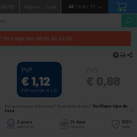
4987121
Registro
Login
/ EUR /
PT
0
7:00 e loja das 08:00 às 16:30.
PVP
PVD
€
1,12
€
0,88
PVP com IVA:
€
1,12
Por que preços diferentes? Qual deles é meu?
Verifique tipo de
taxa
2 years
14 days
100%
warranty
returns
safe