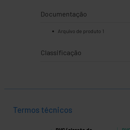
+
negócio
Documentação
+
Lazer
+
área
Arquivo de produto 1
médica
Classificação
Termos técnicos
PVC (cloreto de
PVC