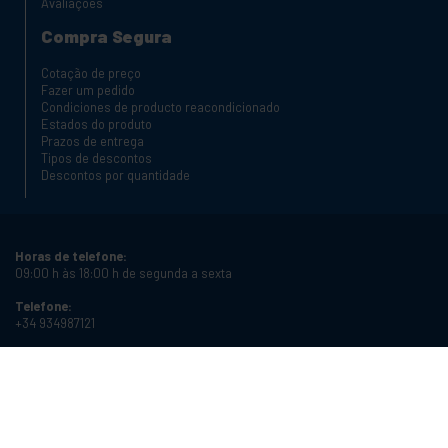
Avaliações
Compra Segura
Cotação de preço
Fazer um pedido
Condiciones de producto reacondicionado
Estados do produto
Prazos de entrega
Tipos de descontos
Descontos por quantidade
Horas de telefone:
09:00 h às 18:00 h de segunda a sexta
Telefone:
+34 934987121
Email:
info@cablematic.com
Horário da loja:
08:00 h às 17:00 h de segunda a sexta