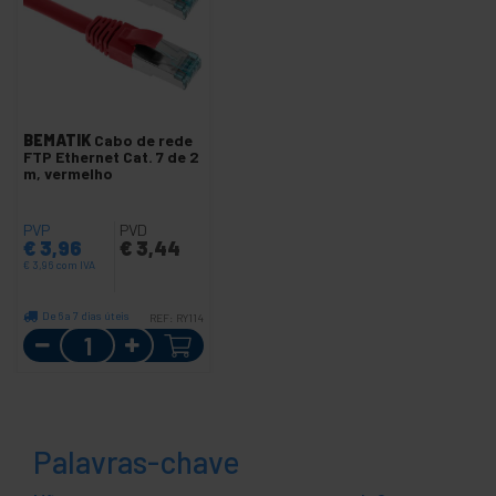
BEMATIK
Cabo de rede
FTP Ethernet Cat. 7 de 2
m, vermelho
PVP
PVD
€
3,96
€
3,44
€
3,96
com IVA
De 6 a 7 dias úteis
REF:
RY114
Quantidade
Palavras-chave