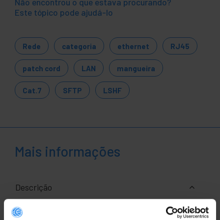
Não encontrou o que estava procurando?
Este tópico pode ajudá-lo
Rede
categoria
ethernet
RJ45
patch cord
LAN
mangueira
Cat.7
SFTP
LSHF
Mais informações
Descrição
Cabo de rede Ethernet RJ45 Categoria 7 SFTP