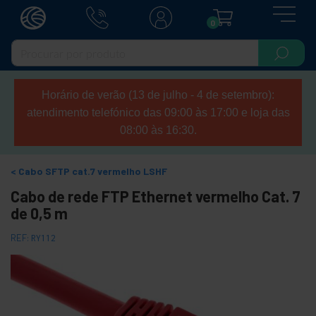
0
Horário de verão (13 de julho - 4 de setembro):
atendimento telefónico das 09:00 às 17:00 e loja das
08:00 às 16:30.
Cabo SFTP cat.7 vermelho LSHF
Cabo de rede FTP Ethernet vermelho Cat. 7
de 0,5 m
REF:
RY112