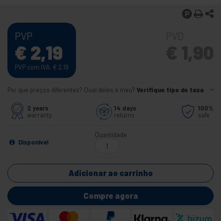
PVP
PVD
€
2,19
€
1,90
PVP com IVA:
€
2,19
Por que preços diferentes? Qual deles é meu?
Verifique tipo de taxa
2 years
14 days
100%
warranty
returns
safe
Quantidade
Disponível
Adicionar ao carrinho
Compre agora