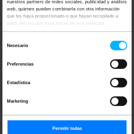
nuestros partners de redes sociales, publicidad y análisis
Mais informações
web, quienes pueden combinarla con otra información
que les haya proporcionado o que hayan recopilado a
partir del uso que haya hecho de sus servicios.
Descrição
Selección
Necesario
de
Cabo DisplayPort (DP) para DVI-D que possui um
conector DP macho em uma extremidade e um
consentimiento
conector macho DVI-D na outra extremidade. A
resolução máxima suportada por este cabo é de
Preferencias
1920x1080. Seção de cabo 26 AWG e 6 mm.
Comprimento do cabo de 1m.
Estadística
Medidas e Pesos
Marketing
Peso bruto: 130 g
Tamanhos do produto (largura x profundidade
x altura): 13.0 x 13.0 x 3.5 cm
Número de pacotes: 1
Tamanhos de pacotes: 13.0 x 13.0 x 3.5 cm
Permitir todas