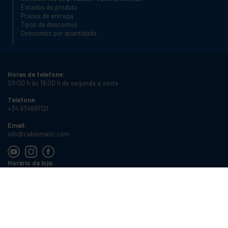
Estados do produto
Prazos de entrega
Tipos de descontos
Descontos por quantidade
Horas de telefone:
09:00 h às 18:00 h de segunda a sexta
Telefone:
+34 934987121
Email:
info@cablematic.com
Horário da loja:
08:00 h às 17:00 h de segunda a sexta
Cablematic Dos Mil SLU, Santander 61, 08020 Barcelona, Espanha
Número de IVA:
ES-B62231261