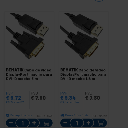
BEMATIK
Cabo de vídeo
BEMATIK
Cabo de vídeo
DisplayPort macho para
DisplayPort macho para
DVI-D macho 3 m
DVI-D macho 1.8 m
PVP
PVD
PVP
PVD
€
9,72
€
7,60
€
9,34
€
7,30
€
9,72
com IVA
€
9,34
com IVA
Entrega imediata
De 4 a 5 dias úteis
REF:
YP033
REF:
YP032
Quantidade
Quantidade