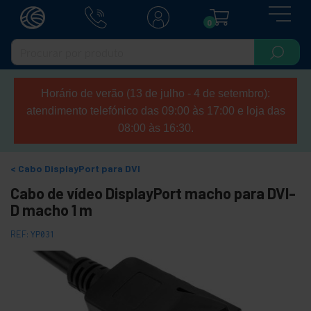
0
Horário de verão (13 de julho - 4 de setembro):
atendimento telefónico das 09:00 às 17:00 e loja das
08:00 às 16:30.
Cabo DisplayPort para DVI
Cabo de vídeo DisplayPort macho para DVI-
D macho 1 m
REF:
YP031