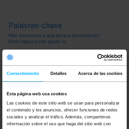
Palavras-chave
Não encontrou o que estava procurando?
Este tópico pode ajudá-lo
DisplayPort
Display
Port
digital
Consentimiento
Detalles
Acerca de las cookies
video
audio
monitor
tela
fullhd
displayport
mini displayport
Esta página web usa cookies
dvi
dvi-d
HDMI
Las cookies de este sitio web se usan para personalizar
el contenido y los anuncios, ofrecer funciones de redes
sociales y analizar el tráfico. Además, compartimos
información sobre el uso que haga del sitio web con