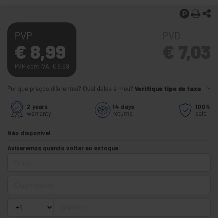
PVP
PVD
€
8,99
€
7,03
PVP com IVA:
€
8,99
Por que preços diferentes? Qual deles é meu?
Verifique tipo de taxa
2 years
14 days
100%
warranty
returns
safe
Não disponível
Avisaremos quando voltar ao estoque.
Email
Quantidade
Telefone