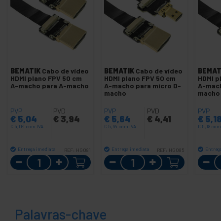
BEMATIK
Cabo de vídeo
BEMATIK
Cabo de vídeo
BEMAT
HDMI plano FPV 50 cm
HDMI plano FPV 50 cm
HDMI p
A-macho para A-macho
A-macho para micro D-
A-mach
macho
macho
PVP
PVD
PVP
PVD
PVP
€
5,04
€
3,94
€
5,64
€
4,41
€
5,1
€
5,04
com IVA
€
5,64
com IVA
€
5,18
com
Entrega imediata
Entrega imediata
Entreg
REF:
HG081
REF:
HG085
Quantidade
Quantidade
Palavras-chave