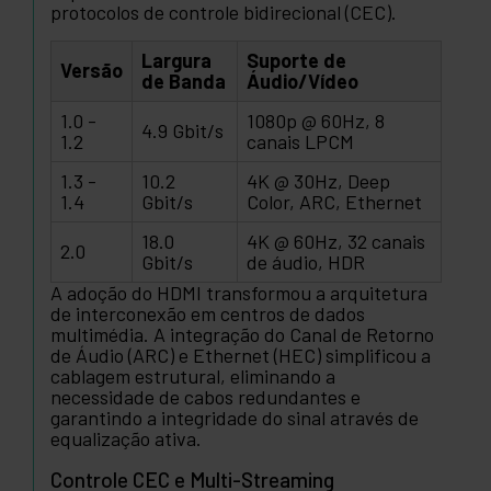
protocolos de controle bidirecional (CEC).
Largura
Suporte de
Versão
de Banda
Áudio/Vídeo
1.0 -
1080p @ 60Hz, 8
4.9 Gbit/s
1.2
canais LPCM
1.3 -
10.2
4K @ 30Hz, Deep
1.4
Gbit/s
Color, ARC, Ethernet
18.0
4K @ 60Hz, 32 canais
2.0
Gbit/s
de áudio, HDR
A adoção do HDMI transformou a arquitetura
de interconexão em centros de dados
multimédia. A integração do Canal de Retorno
de Áudio (ARC) e Ethernet (HEC) simplificou a
cablagem estrutural, eliminando a
necessidade de cabos redundantes e
garantindo a integridade do sinal através de
equalização ativa.
Controle CEC e Multi-Streaming