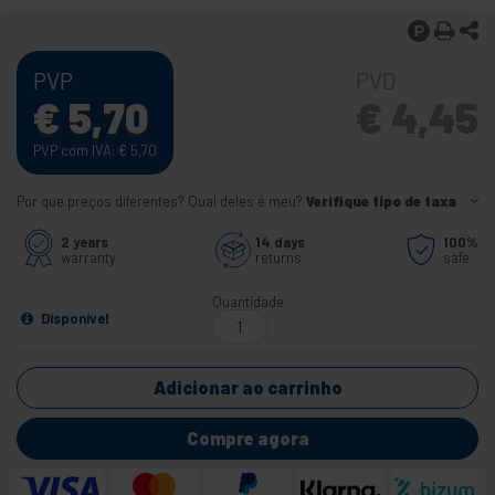
PVP
PVD
€
5,70
€
4,45
PVP com IVA:
€
5,70
Por que preços diferentes? Qual deles é meu?
Verifique tipo de taxa
2 years
14 days
100%
warranty
returns
safe
Quantidade
Disponível
Adicionar ao carrinho
Compre agora