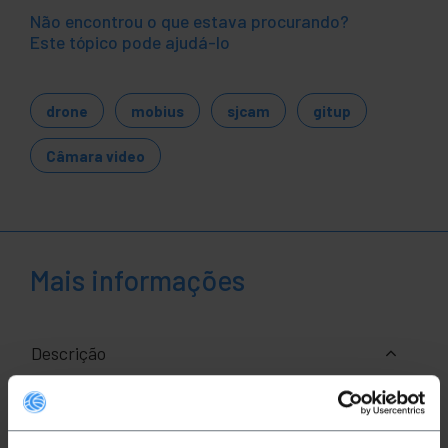
Não encontrou o que estava procurando?
Este tópico pode ajudá-lo
drone
mobius
sjcam
gitup
Câmara video
Mais informações
Descrição
Cabo de vídeo HDMI plano FPV. É um cabo
superplano para integradores de sistemas. Ideal