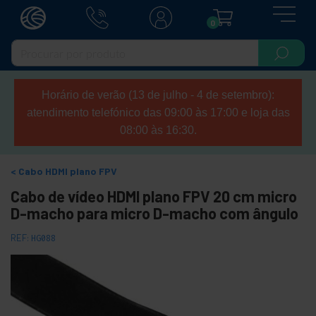
0
Horário de verão (13 de julho - 4 de setembro):
atendimento telefónico das 09:00 às 17:00 e loja das
08:00 às 16:30.
Cabo HDMI plano FPV
Cabo de vídeo HDMI plano FPV 20 cm micro
D-macho para micro D-macho com ângulo
REF:
HG088