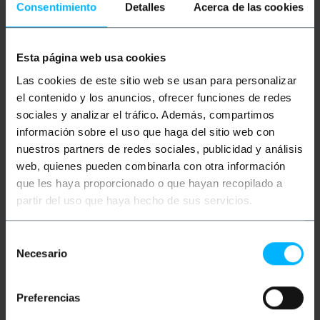
para ser usado para interconectar circuitos
Consentimiento
Detalles
Acerca de las cookies
impressos, câmeras OEM, drones, etc.
Especificações técnicas
Cabo de vídeo HDMI plano FPV.
Esta página web usa cookies
É um cabo superplano para integradores de
sistemas.
Las cookies de este sitio web se usan para personalizar
Ideal para ser usado para interconectar
circuitos impressos, câmeras OEM, drones,
el contenido y los anuncios, ofrecer funciones de redes
etc.
sociales y analizar el tráfico. Además, compartimos
Possui conectores micro HDMI do tipo D-
información sobre el uso que haga del sitio web con
macho com ângulo de 90 graus, nas duas
extremidades.
nuestros partners de redes sociales, publicidad y análisis
Comprimento do cabo: 20 cm.
web, quienes pueden combinarla con otra información
que les haya proporcionado o que hayan recopilado a
partir del uso que haya hecho de sus servicios.
Medidas e Pesos
Selección
Peso bruto: 4 g
Necesario
de
Tamanhos do produto (largura x profundidade
consentimiento
x altura): 6.0 x 4.0 x 1.0 cm
Número de pacotes: 1
Preferencias
Tamanhos de pacotes: 6.0 x 4.0 x 1.0 cm