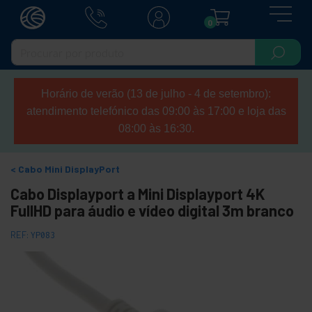
0
Horário de verão (13 de julho - 4 de setembro):
atendimento telefónico das 09:00 às 17:00 e loja das
08:00 às 16:30.
Cabo Mini DisplayPort
Cabo Displayport a Mini Displayport 4K
FullHD para áudio e vídeo digital 3m branco
REF:
YP083