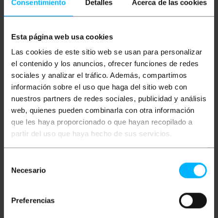
Consentimiento
Detalles
Acerca de las cookies
Descrição
Esta página web usa cookies
Las cookies de este sitio web se usan para personalizar
Cabo DisplayPort com conectores macho nas duas
el contenido y los anuncios, ofrecer funciones de redes
extremidades do cabo. Em uma extremidade do
sociales y analizar el tráfico. Además, compartimos
cabo, ele possui um conector Mini DisplayPort e na
outra extremidade do conector DisplayPort.
información sobre el uso que haga del sitio web con
Permite conectar facilmente uma porta DisplayPort
nuestros partners de redes sociales, publicidad y análisis
do computador a uma TV, monitor ou projetor com
uma porta DisplayPort. Permite a transferência de
web, quienes pueden combinarla con otra información
áudio e vídeo de alta definição.
que les haya proporcionado o que hayan recopilado a
partir del uso que haya hecho de sus servicios.
Especificações técnicas
Cabo DisplayPort com conectores macho nas
duas extremidades do cabo.
Em uma extremidade do cabo, ele possui um
Selección
conector Mini DisplayPort e na outra
Necesario
de
extremidade do conector DisplayPort.
consentimiento
Permite conectar facilmente uma porta
DisplayPort do computador a uma TV,
Preferencias
monitor ou projetor com uma porta
DisplayPort.
Transfira áudio e vídeo de alta definição, com