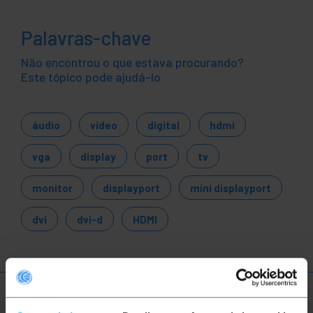
Palavras-chave
Não encontrou o que estava procurando?
Este tópico pode ajudá-lo
áudio
vídeo
digital
hdmi
vga
display
port
tv
monitor
displayport
mini displayport
dvi
dvi-d
HDMI
Mais informações