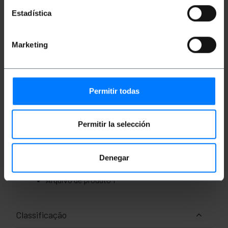
qualidade 1080p, FullHD, 2K e 4K.
Estadística
Comprimento do cabo: 3 m. Cor branca.
Marketing
Medidas e Pesos
Peso bruto: 110 g
Permitir todas
Tamanhos do produto (largura x profundidade
x altura): 15.0 x 15.0 x 1.5 cm
Número de pacotes: 1
Tamanhos de pacotes: 15.0 x 15.0 x 1.5 cm
Permitir la selección
Documentação
Denegar
Arquivo de produto 1
Classificação