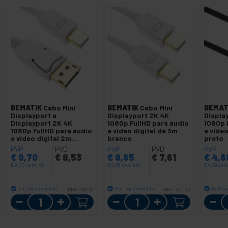
BEMATIK
Cabo Mini
BEMATIK
Cabo Mini
BEMAT
Displayport a
Displayport 2K 4K
Displa
Displayport 2K 4K
1080p FullHD para áudio
1080p 
1080p FullHD para áudio
e vídeo digital de 3m
e vídeo
e vídeo digital 2m
branco
preto
branco
PVP
PVD
PVP
PVD
PVP
€
9,70
€
8,53
€
8,65
€
7,61
€
4,6
€
9,70
com IVA
€
8,65
com IVA
€
4,68
com
Entrega imediata
Entrega imediata
Entreg
REF:
YQ062
REF:
YQ073
Quantidade
Quantidade