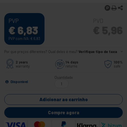
PVP
PVD
€
6,83
€
5,96
PVP com IVA:
€
6,83
Por que preços diferentes? Qual deles é meu?
Verifique tipo de taxa
2 years
14 days
100%
warranty
returns
safe
Quantidade
Disponível
Adicionar ao carrinho
Compre agora