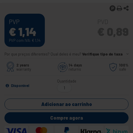
PVP
PVD
€
1,14
€
0,89
PVP com IVA:
€
1,14
Por que preços diferentes? Qual deles é meu?
Verifique tipo de taxa
2 years
14 days
100%
warranty
returns
safe
Quantidade
Disponível
Adicionar ao carrinho
Compre agora