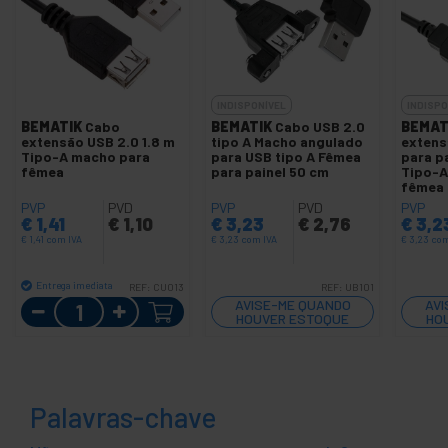
INDISPONÍVEL
INDISPO
BEMATIK
Cabo
BEMATIK
Cabo USB 2.0
BEMAT
extensão USB 2.0 1.8 m
tipo A Macho angulado
extens
Tipo-A macho para
para USB tipo A Fêmea
para p
fêmea
para painel 50 cm
Tipo-A
fêmea
PVP
PVD
PVP
PVD
PVP
€
1,41
€
1,10
€
3,23
€
2,76
€
3,2
€
1,41
com IVA
€
3,23
com IVA
€
3,23
com
Entrega imediata
REF:
CU013
REF:
UB101
Quantidade
AVISE-ME QUANDO
AVI
HOUVER ESTOQUE
HO
Palavras-chave