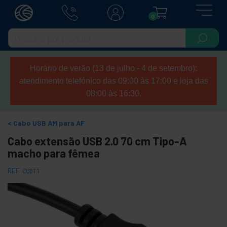
0
Horário de verão (13 de julho - 4 de setembro):
atendimento telefónico das 09:00 às 17:00 e loja das
08:00 às 16:30.
Cabo USB AM para AF
Cabo extensão USB 2.0 70 cm Tipo-A
macho para fêmea
REF:
CU011