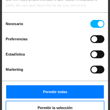
conformidade com os protocolos de conexão
partir del uso que haya hecho de sus servicios.
padrão utilizados por diversos dispositivos
compatíveis. É adequado para conectar periféricos
como mouses, discos rígidos, pen drives, etc. Além
Selección
da transferência de dados, também fornece energia,
permitindo o carregamento de dispositivos.
Necesario
de
consentimiento
Especificações
Preferencias
Cabo USB com conector USB A macho em
uma extremidade e conector A fêmea na
outra.
Comprimento do cabo: 70 cm.
Estadística
Ele funciona como um extensor USB.
Cabo USB compatível com 2.0 e 1.1.
Velocidades de transferência de dados de até
Marketing
480 Mb/s.
Cor: preta.
Permitir todas
Medidas e Pesos
Peso bruto: 20 g
Permitir la selección
Tamanhos do produto (largura x profundidade