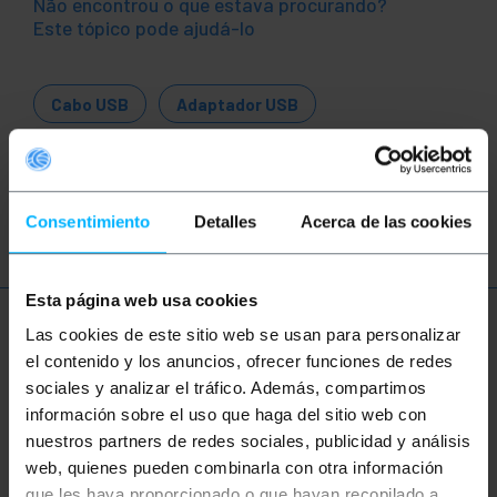
Não encontrou o que estava procurando?
Este tópico pode ajudá-lo
Cabo USB
Adaptador USB
Conversor USB
USB 1.1
USB 2.0
USB 3.0
Consentimiento
Detalles
Acerca de las cookies
Esta página web usa cookies
Mais informações
Las cookies de este sitio web se usan para personalizar
el contenido y los anuncios, ofrecer funciones de redes
sociales y analizar el tráfico. Además, compartimos
información sobre el uso que haga del sitio web con
Descrição
nuestros partners de redes sociales, publicidad y análisis
web, quienes pueden combinarla con otra información
Cabo de dados USB. Este cabo USB está em
que les haya proporcionado o que hayan recopilado a