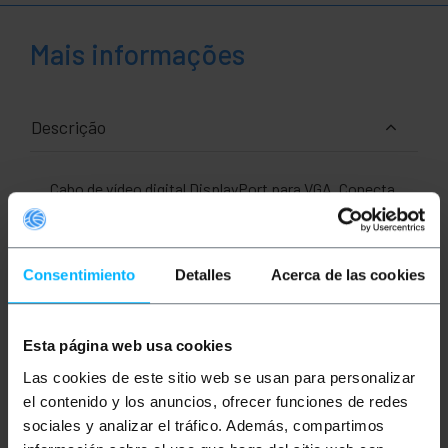
Mais informações
Descrição
Cabo de vídeo digital DisplayPort para VGA. Conecta
facilmente a porta DisplayPort de um computador a
uma HDTV, monitor ou projetor com porta VGA.
Permite a transferência de áudio e vídeo em alta
definição com qualidade 1080p.
Consentimiento
Detalles
Acerca de las cookies
Especificações
Cabo adaptador com um conector Mini
DisplayPort macho em uma extremidade e um
Esta página web usa cookies
conector VGA HD15 macho na outra.
Possui componentes eletrônicos para
Las cookies de este sitio web se usan para personalizar
converter o sinal de vídeo digital mini
el contenido y los anuncios, ofrecer funciones de redes
DisplayPort em um sinal de vídeo analógico
sociales y analizar el tráfico. Además, compartimos
VGA.
Cabo unidirecional; a transmissão ocorre em