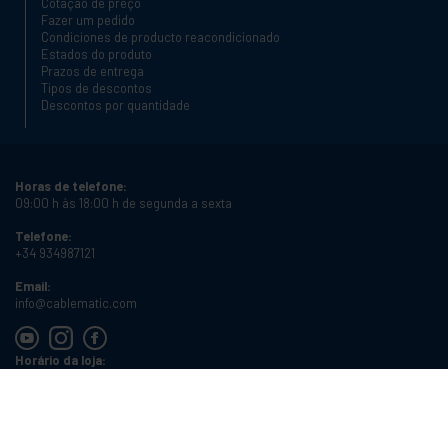
Cotação de preço
Fazer um pedido
Condiciones de producto reacondicionado
Estados do produto
Prazos de entrega
Tipos de descontos
Descontos por quantidade
Horas de telefone:
09:00 h às 18:00 h de segunda a sexta
Telefone:
+34 934987121
Email:
info@cablematic.com
Horário da loja:
08:00 h às 17:00 h de segunda a sexta
Cablematic Dos Mil SLU, Santander 61, 08020 Barcelona, Espanha
Número de IVA:
ES-B62231261