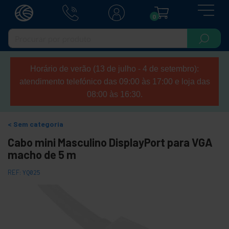
0
Horário de verão (13 de julho - 4 de setembro):
atendimento telefónico das 09:00 às 17:00 e loja das
08:00 às 16:30.
Sem categoria
Cabo mini Masculino DisplayPort para VGA
macho de 5 m
REF:
YQ025