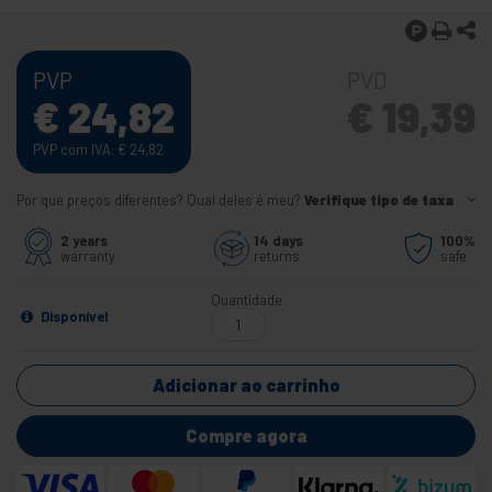
PVP
PVD
€
24,82
€
19,39
PVP com IVA:
€
24,82
Por que preços diferentes? Qual deles é meu?
Verifique tipo de taxa
2 years
14 days
100%
warranty
returns
safe
Quantidade
Disponível
Adicionar ao carrinho
Compre agora