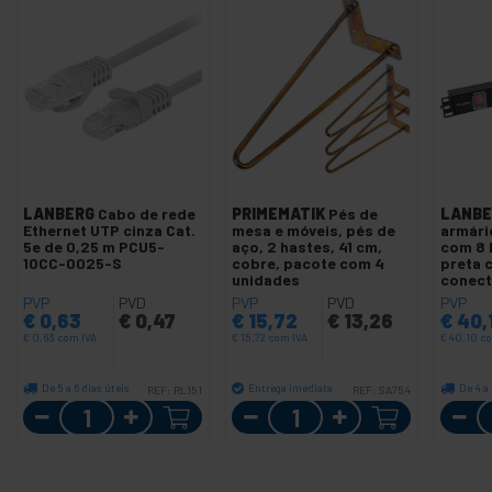
LANBERG
Cabo de rede
PRIMEMATIK
Pés de
LANBE
Ethernet UTP cinza Cat.
mesa e móveis, pés de
armário
5e de 0,25 m PCU5-
aço, 2 hastes, 41 cm,
com 8 
10CC-0025-S
cobre, pacote com 4
preta 
unidades
conect
PVP
PVD
PVP
PVD
PVP
€
0,63
€
0,47
€
15,72
€
13,26
€
40,
€
0,63
com IVA
€
15,72
com IVA
€
40,10
co
De 5 a 6 dias úteis
Entrega imediata
De 4 a 
REF:
RL151
REF:
SA754
Quantidade
Quantidade